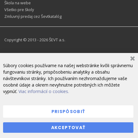
Škola na webe
Všetko pre školy
Zmluvný predaj cez Ševtkatalóg
Copyright © 2013 - 2026 ŠEVT a.s.
Súbory cookies používame na našej webstránke kvôli správnemu
fungovaniu stránky, prispôsobeniu analytiky a obsahu
návštevníkovi stránky. Ich používaním nezhromažďujeme vaše
osobné údaje a okrem nevyhnutne potrebných ich môžete
vypnúť.
Viac informácií o cookies.
PRISPÔSOBIŤ
SME ONLINE - NAPÍŠTE NÁM
AKCEPTOVAŤ