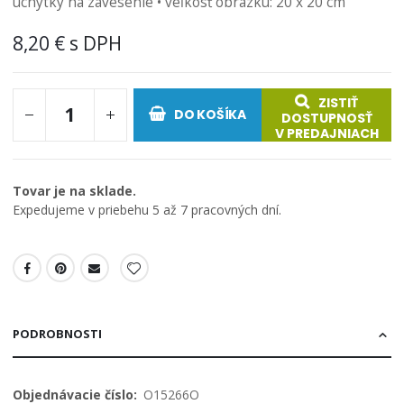
úchytky na zavesenie • veľkosť obrázku: 20 x 20 cm
8,20 €
ZISTIŤ
DO KOŠÍKA
DOSTUPNOSŤ
V PREDAJNIACH
Tovar je na sklade.
Expedujeme v priebehu 5 až 7 pracovných dní.
PODROBNOSTI
Viac
O15266O