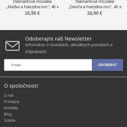
Diamantová mozaika
Diamantová mozaika
„Mačka a hviezdna noc“, 40 x
„Dievča a hviezdna noc“, 40 x
50 cm
50 cm
26,90 €
26,90 €
Odoberajte náš Newsletter
Informácie o novinkách, aktuálnych ponukách a
inšpiráciách.
ODOBERAŤ
O spoločnosti
O nás
Predajne
Kontakty
Blog
Súťaže