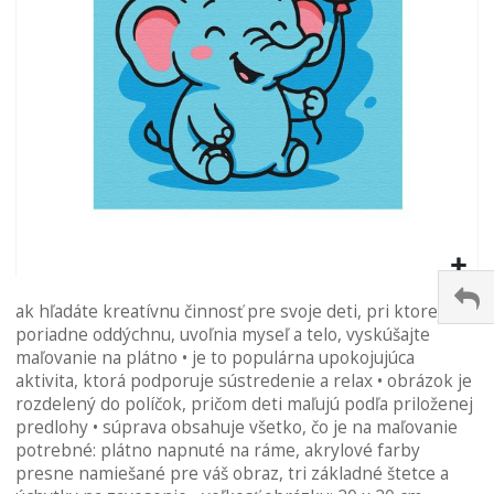
Preskočiť
ak hľadáte kreatívnu činnosť pre svoje deti, pri ktorej si
na
poriadne oddýchnu, uvoľnia myseľ a telo, vyskúšajte
začiatok
maľovanie na plátno • je to populárna upokojujúca
galérie
aktivita, ktorá podporuje sústredenie a relax • obrázok je
obrázkov
rozdelený do políčok, pričom deti maľujú podľa priloženej
predlohy • súprava obsahuje všetko, čo je na maľovanie
potrebné: plátno napnuté na ráme, akrylové farby
presne namiešané pre váš obraz, tri základné štetce a