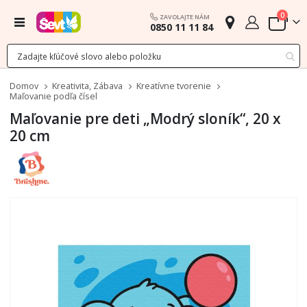
polož
0
ZAVOLAJTE NÁM
Menu
0850 11 11 84
Cart
Domov
Kreativita, Zábava
Kreatívne tvorenie
Maľovanie podľa čísel
Maľovanie pre deti „Modrý sloník“, 20 x
20 cm
Preskočiť
na
koniec
galérie
obrázkov