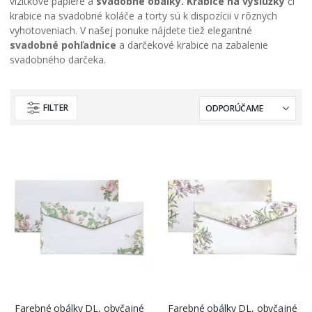
vizitkové papiere a
svadobné obálky.
Krabice na výslužky
či
krabice na svadobné koláče a torty sú k dispozícii v rôznych
vyhotoveniach. V našej ponuke nájdete tiež elegantné
svadobné pohľadnice
a darčekové krabice na zabalenie
svadobného darčeka.
FILTER
Farebné obálky DL, obyčajné
Farebné obálky DL, obyčajné