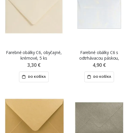
Farebné obálky C6, obyčajné,
Farebné obálky C6 s
krémové, 5 ks
odtrhávacou páskou,
mramorová zlatá, 10 ks
3,30 €
4,90 €
DO KOŠÍKA
DO KOŠÍKA