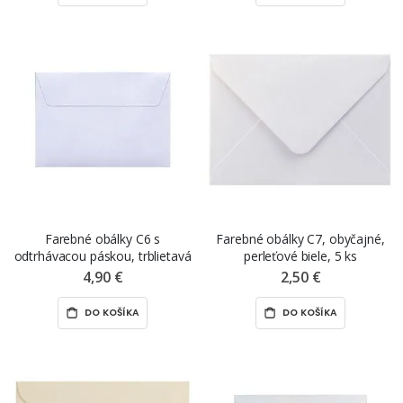
Farebné obálky C6 s
Farebné obálky C7, obyčajné,
odtrhávacou páskou, trblietavá
perleťové biele, 5 ks
biela, 10 ks
4,90 €
2,50 €
DO KOŠÍKA
DO KOŠÍKA