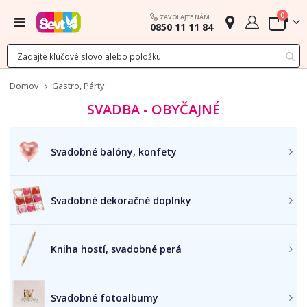
polož
0
ZAVOLAJTE NÁM
Menu
0850 11 11 84
Cart
Domov
Gastro, Párty
SVADBA - OBYČAJNÉ
Svadobné balóny, konfety
Svadobné dekoračné doplnky
Kniha hostí, svadobné perá
Svadobné fotoalbumy