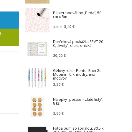
Papier hodvábny „Beda“, 50
cm x 5m
Z
3,40 €
4,90 €
n
Ť
í
ž
Darčeková poukážka ŠEVT 20
€, „kvety“, elektronická
e
n
20,00 €
á
c
e
Gélový roller Pentel EnerGel
n
Moomin, 0,7, modrý, mix
a
motívov
3,50 €
Nálepky „pečate – zlaté listy“,
8 ks
3,60 €
Fotoalbum so špirálou, 30,5 x