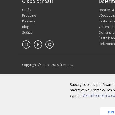
O spoločnosti
Dôležit
O nás
Doprava a
Predajne
Všeobecn
Kontakty
Reklamačn
Blog
Vrátenie t
Súťaže
Ochrana o
Často klad
Elektronic
Copyright © 2013 - 2026 ŠEVT a.s.
Súbory cookies používame 
návštevníkovi stránky. Ic
vypnúť.
Viac informácií o c
PR