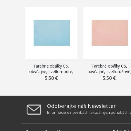
Farebné obálky C5,
Farebné obálky C5,
obyčajné, svetlomodré,
obyčajné, svetloružové
10 ks
10 ks
5,50 €
5,50 €
Odoberajte náš Newsletter
Informácie o novinkách, aktuálnych ponukách a 