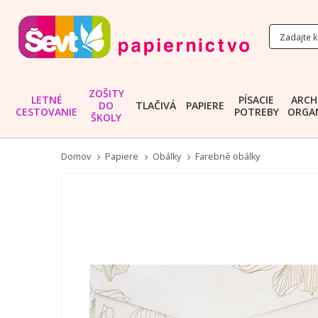
ZOŠITY
LETNÉ
PÍSACIE
ARCH
DO
TLAČIVÁ
PAPIERE
CESTOVANIE
POTREBY
ORGAN
ŠKOLY
Domov
Papiere
Obálky
Farebné obálky
Preskočiť
na
koniec
galérie
obrázkov