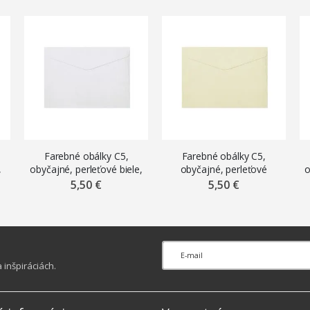
Farebné obálky C5,
Farebné obálky C5,
,
obyčajné, perleťové biele,
obyčajné, perleťové
o
10 ks
krémové, 10 ks
5,50 €
5,50 €
inšpiráciách.