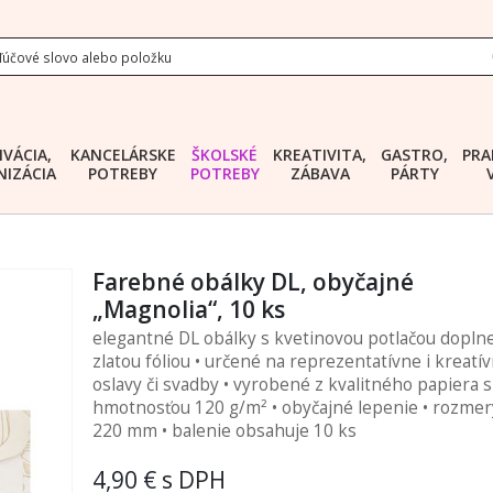
IVÁCIA,
KANCELÁRSKE
ŠKOLSKÉ
KREATIVITA,
GASTRO,
PRA
IZÁCIA
POTREBY
POTREBY
ZÁBAVA
PÁRTY
Farebné obálky DL, obyčajné
„Magnolia“, 10 ks
elegantné DL obálky s kvetinovou potlačou dopln
zlatou fóliou • určené na reprezentatívne i kreatív
oslavy či svadby • vyrobené z kvalitného papiera 
hmotnosťou 120 g/m² • obyčajné lepenie • rozmery
220 mm • balenie obsahuje 10 ks
4,90 €