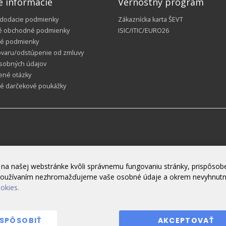
é informácie
Vernostný program
 dodacie podmienky
Zákaznícka karta ŠEVT
é obchodné podmienky
ISIC/ITIC/EURO26
é podmienky
ovaru/odstúpenie od zmluvy
sobných údajov
ené otázky
ké darčekové poukážky
na našej webstránke kvôli správnemu fungovaniu stránky, prispôsobe
h používaním nezhromažďujeme vaše osobné údaje a okrem nevyhnut
ookies.
ISPÔSOBIŤ
AKCEPTOVAŤ