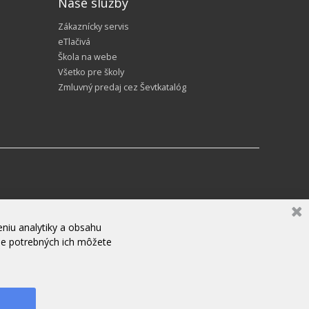
Naše služby
Zákaznícky servis
eTlačivá
Škola na webe
Všetko pre školy
Zmluvný predaj cez Ševtkatalóg
niu analytiky a obsahu
ne potrebných ich môžete
ZANECHAJTE NÁM SPRÁVU