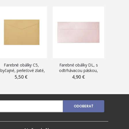
Farebné obálky C5,
Farebné obálky DL, s
Farebn
byčajné, perleťové zlaté,
odtrhávacou páskou,
odtrhá
10 ks
perleťové ružové, 10 ks
perleťo
5,50 €
4,90 €
ODOBERAŤ