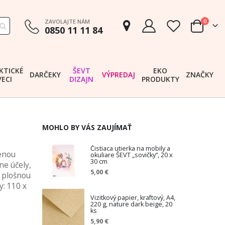
položk
ZAVOLAJTE NÁM
0
0850 11 11 84
Cart
KTICKÉ
ŠEVT
EKO
DARČEKY
VÝPREDAJ
ZNAČKY
VECI
DIZAJN
PRODUKTY
MOHLO BY VÁS ZAUJÍMAŤ
Čistiaca utierka na mobily a
enou
okuliare ŠEVT „sovičky“, 20 x
30 cm
ne účely,
5,00 €
s plošnou
: 110 x
Vizitkový papier, kraftový, A4,
220 g, nature dark beige, 20
ks
5,90 €