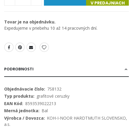
V PREDAJNIACH
Tovar je na objednávku.
Expedujeme v priebehu 10 až 14 pracovných dní.
PODROBNOSTI
Viac
7S8132
informácií
grafitové ceruzky
8593539022213
Bal
KOH-I-NOOR HARDTMUTH SLOVENSKO,
a.s.