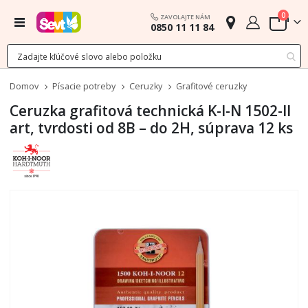
polož
0
ZAVOLAJTE NÁM
Menu
0850 11 11 84
Cart
Domov
Písacie potreby
Ceruzky
Grafitové ceruzky
Ceruzka grafitová technická K-I-N 1502-II
art, tvrdosti od 8B – do 2H, súprava 12 ks
Preskočiť
na
koniec
galérie
obrázkov