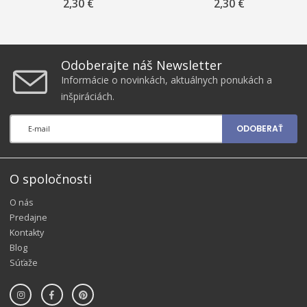
trojhranná
2,30 €
2,30 €
Odoberajte náš Newsletter
Informácie o novinkách, aktuálnych ponukách a
inšpiráciách.
ODOBERAŤ
O spoločnosti
O nás
Predajne
Kontakty
Blog
Súťaže