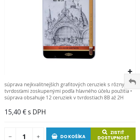
Preskočiť
súprava nejkvalitnejších grafitových ceruziek s rôznymi
na
tvrdosťami zoskupenými podľa hlavného účelu použitia •
začiatok
súprava obsahuje 12 ceruziek v tvrdostiach 8B až 2H
galérie
obrázkov
15,40 €
ZISTIŤ
DO KOŠÍKA
DOSTUPNOSŤ