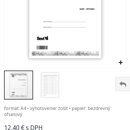
Preskočiť
formát: A4 • vyhotovenie: zošit • papier: bezdrevný
na
ofsetový
začiatok
galérie
12,40 €
obrázkov