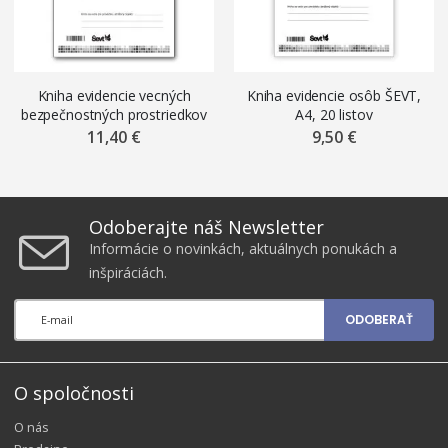
Kniha evidencie vecných
Kniha evidencie osôb ŠEVT,
bezpečnostných prostriedkov
A4, 20 listov
ŠEVT, A4, 22 listov
11,40 €
9,50 €
Odoberajte náš Newsletter
Informácie o novinkách, aktuálnych ponukách a
inšpiráciách.
ODOBERAŤ
O spoločnosti
O nás