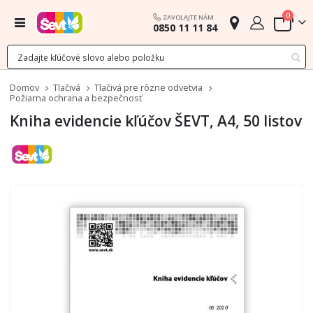
polož
0
ZAVOLAJTE NÁM
Menu
0850 11 11 84
Cart
Domov
Tlačivá
Tlačivá pre rôzne odvetvia
Požiarna ochrana a bezpečnosť
Kniha evidencie kľúčov ŠEVT, A4, 50 listov
Preskočiť
na
koniec
galérie
obrázkov