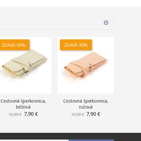
ZĽAVA 43%
ZĽAVA 43%
Cestovná šperkovnica,
Cestovná šperkovnica,
Cestovn
béžová
ružová
okr
7,90 €
Znížená
7,90 €
Znížená
13,90 €
13,90 €
cena
cena