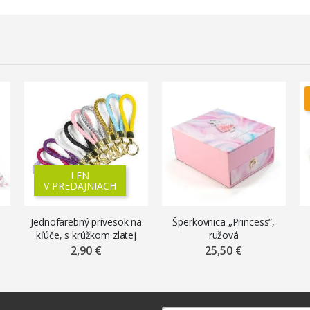
LEN
V PREDAJNIACH
u
Jednofarebný prívesok na
Šperkovnica „Princess“,
kľúče, s krúžkom zlatej
ružová
farby, mix farieb
2,90 €
25,50 €