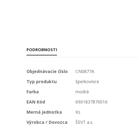
PODROBNOSTI
Viac
Objednávacie číslo
CN0877A
informácií
Typ produktu
šperkovnice
Farba
modrá
EAN Kód
6901837870016
Merná jednotka
Ks
Výrobca / Dovozca
ŠEVT a.s.