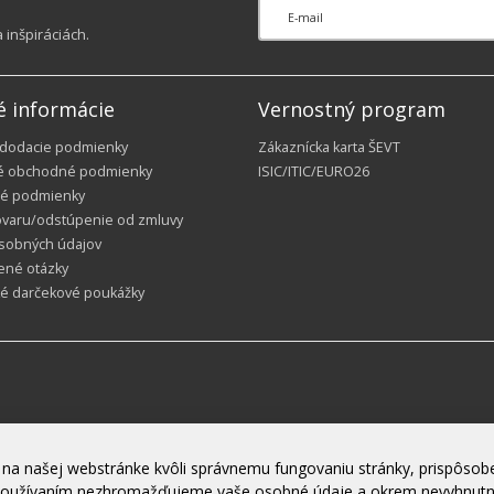
inšpiráciách.
é informácie
Vernostný program
 dodacie podmienky
Zákaznícka karta ŠEVT
é obchodné podmienky
ISIC/ITIC/EURO26
é podmienky
ovaru/odstúpenie od zmluvy
sobných údajov
ené otázky
ké darčekové poukážky
na našej webstránke kvôli správnemu fungovaniu stránky, prispôsobe
h používaním nezhromažďujeme vaše osobné údaje a okrem nevyhnut