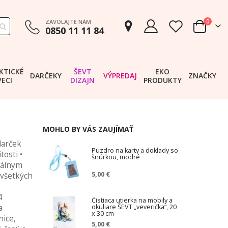
položk
ZAVOLAJTE NÁM
0
0850 11 11 84
Cart
KTICKÉ
ŠEVT
EKO
DARČEKY
VÝPREDAJ
ZNAČKY
VECI
DIZAJN
PRODUKTY
MOHLO BY VÁS ZAUJÍMAŤ
darček
Puzdro na karty a doklady so
tosti •
šnúrkou, modré
nálnym
5,00 €
 všetkých
4
Čistiaca utierka na mobily a
okuliare ŠEVT „veverička“, 20
a
x 30 cm
nice,
5,00 €