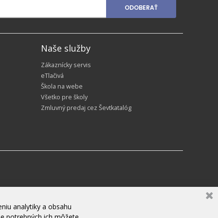
ODOBERAŤ
Naše služby
Zákaznícky servis
eTlačivá
Škola na webe
Všetko pre školy
Zmluvný predaj cez Ševtkatalóg
niu analytiky a obsahu
ne potrebných ich môžete