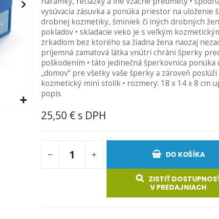
náramky, retiazky a iné vzácne predmety • spodná 
vysúvacia zásuvka a ponúka priestor na uloženie 
drobnej kozmetiky, šminiek či iných drobných že
pokladov • skladacie veko je s veľkým kozmetický
zrkadlom bez ktorého sa žiadna žena naozaj neza
príjemná zamatová látka vnútri chráni šperky pre
poškodením • táto jedinečná šperkovnica ponúka 
„domov“ pre všetky vaše šperky a zároveň poslúži
kozmetický mini stolík • rozmery: 18 x 14 x 8 cm u
popis
25,50 €
DO KOŠÍKA
ZISTIŤ DOSTUPNOS
V PREDAJNIACH