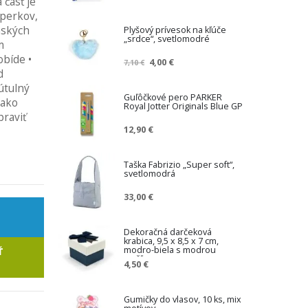
časť je
šperkov,
nských
Plyšový prívesok na kľúče
„srdce“, svetlomodré
m
obíde •
Z
4,00 €
7,10 €
d
n
í
útulný
ž
Guľôčkové pero PARKER
 ako
Royal Jotter Originals Blue GP
e
praviť
n
12,90 €
á
c
e
Taška Fabrizio „Super soft“,
n
svetlomodrá
a
33,00 €
Dekoračná darčeková
krabica, 9,5 x 8,5 x 7 cm,
modro-biela s modrou
Ť
mašľou
4,50 €
Gumičky do vlasov, 10 ks, mix