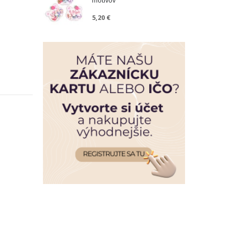
motívov
5,20 €