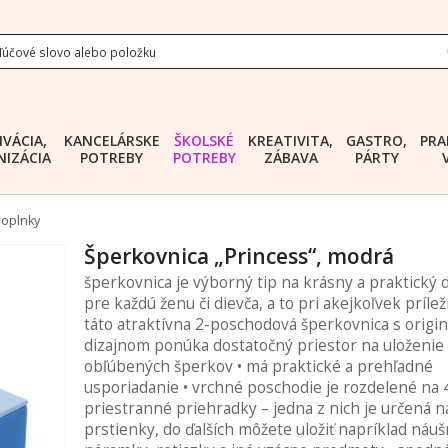
IVÁCIA,
KANCELÁRSKE
ŠKOLSKÉ
KREATIVITA,
GASTRO,
PRA
IZÁCIA
POTREBY
POTREBY
ZÁBAVA
PÁRTY
doplnky
Šperkovnica „Princess“, modrá
šperkovnica je výborný tip na krásny a praktický 
pre každú ženu či dievča, a to pri akejkoľvek príleži
táto atraktívna 2-poschodová šperkovnica s origi
dizajnom ponúka dostatočný priestor na uloženie
obľúbených šperkov • má praktické a prehľadné
usporiadanie • vrchné poschodie je rozdelené na 
priestranné priehradky – jedna z nich je určená n
prstienky, do ďalších môžete uložiť napríklad náuš