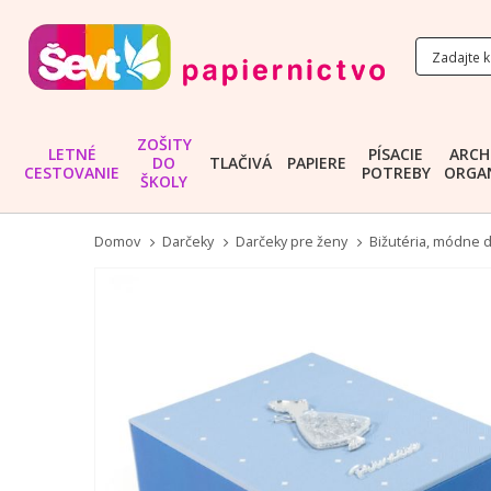
ZOŠITY
LETNÉ
PÍSACIE
ARCH
DO
TLAČIVÁ
PAPIERE
CESTOVANIE
POTREBY
ORGAN
ŠKOLY
Domov
Darčeky
Darčeky pre ženy
Bižutéria, módne 
Preskočiť
na
koniec
galérie
obrázkov