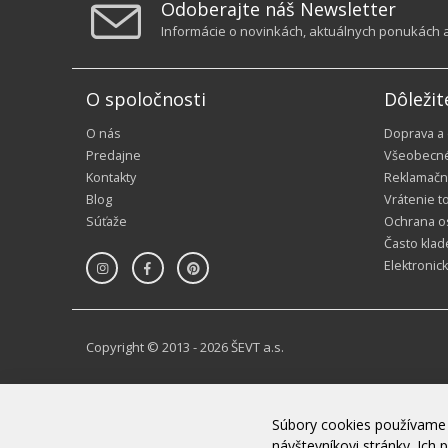
Odoberajte náš Newsletter
Informácie o novinkách, aktuálnych ponukách a 
O spoločnosti
Dôležit
O nás
Doprava a
Predajne
Všeobecn
Kontakty
Reklamačn
Blog
Vrátenie t
Súťaže
Ochrana o
Často klad
Elektronic
Copyright © 2013 - 2026 ŠEVT a.s.
Súbory cookies používame 
návštevníkovi stránky. Ic