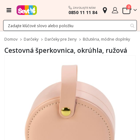
polož
0
ZAVOLAJTE NÁM
Menu
0850 11 11 84
Cart
Domov
Darčeky
Darčeky pre ženy
Bižutéria, módne doplnky
Cestovná šperkovnica, okrúhla, ružová
Preskočiť
na
koniec
galérie
obrázkov