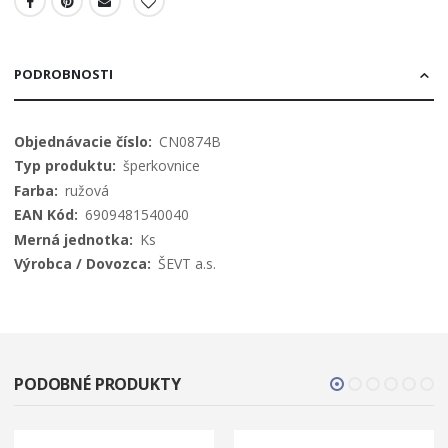
PODROBNOSTI
Viac
CN0874B
informácií
šperkovnice
ružová
6909481540040
Ks
ŠEVT a.s.
PODOBNÉ PRODUKTY