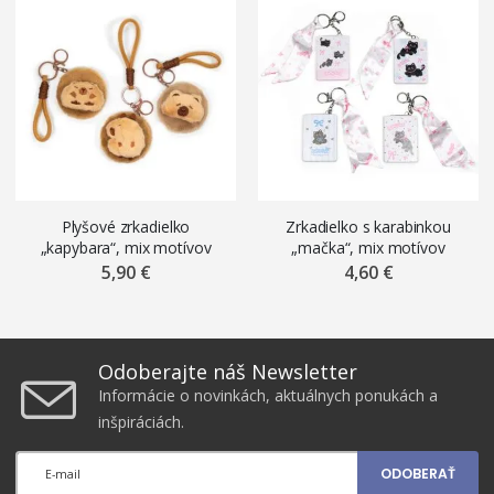
Plyšové zrkadielko
Zrkadielko s karabinkou
„kapybara“, mix motívov
„mačka“, mix motívov
5,90 €
4,60 €
Odoberajte náš Newsletter
Informácie o novinkách, aktuálnych ponukách a
inšpiráciách.
ODOBERAŤ