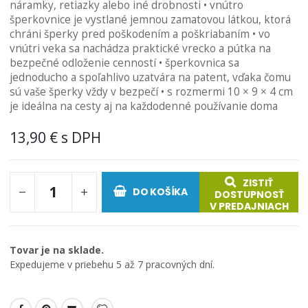
náramky, retiazky alebo iné drobnosti • vnútro
šperkovnice je vystlané jemnou zamatovou látkou, ktorá
chráni šperky pred poškodením a poškriabaním • vo
vnútri veka sa nachádza praktické vrecko a pútka na
bezpečné odloženie cenností • šperkovnica sa
jednoducho a spoľahlivo uzatvára na patent, vďaka čomu
sú vaše šperky vždy v bezpečí • s rozmermi 10 × 9 × 4 cm
je ideálna na cesty aj na každodenné používanie doma
13,90 €
ZISTIŤ
DO KOŠÍKA
DOSTUPNOSŤ
V PREDAJNIACH
Tovar je na sklade.
Expedujeme v priebehu 5 až 7 pracovných dní.