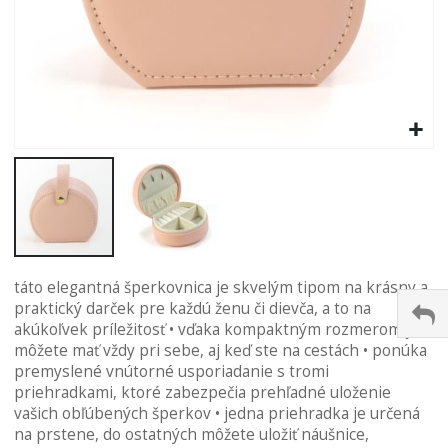
Preskočiť
táto elegantná šperkovnica je skvelým tipom na krásny a
na
praktický darček pre každú ženu či dievča, a to na
začiatok
akúkoľvek príležitosť • vďaka kompaktným rozmerom ju
galérie
môžete mať vždy pri sebe, aj keď ste na cestách • ponúka
obrázkov
premyslené vnútorné usporiadanie s tromi
priehradkami, ktoré zabezpečia prehľadné uloženie
vašich obľúbených šperkov • jedna priehradka je určená
na prstene, do ostatných môžete uložiť náušnice,