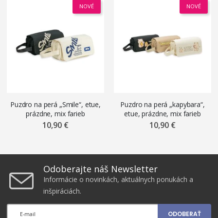
NOVÉ
NOVÉ
Puzdro na perá „Smile“, etue,
Puzdro na perá „kapybara“,
prázdne, mix farieb
etue, prázdne, mix farieb
10,90 €
10,90 €
Odoberajte náš Newsletter
Informácie o novinkách, aktuálnych ponukách a
inšpiráciách.
ODOBERAŤ