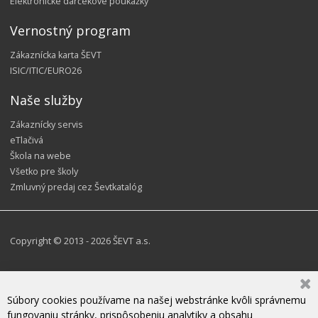
Elektronické darčekové poukážky
Vernostný program
Zákaznícka karta ŠEVT
ISIC/ITIC/EURO26
Naše služby
Zákaznícky servis
eTlačivá
Škola na webe
Všetko pre školy
Zmluvný predaj cez Ševtkatalóg
Copyright © 2013 - 2026 ŠEVT a.s.
Súbory cookies používame na našej webstránke kvôli správnemu
fungovaniu stránky, prispôsobeniu analytiky a obsahu