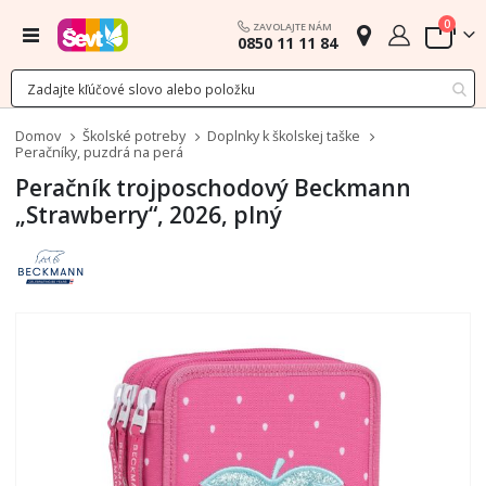
polož
0
ZAVOLAJTE NÁM
Menu
0850 11 11 84
Cart
Domov
Školské potreby
Doplnky k školskej taške
Peračníky, puzdrá na perá
Peračník trojposchodový Beckmann
„Strawberry“, 2026, plný
Preskočiť
na
koniec
galérie
obrázkov