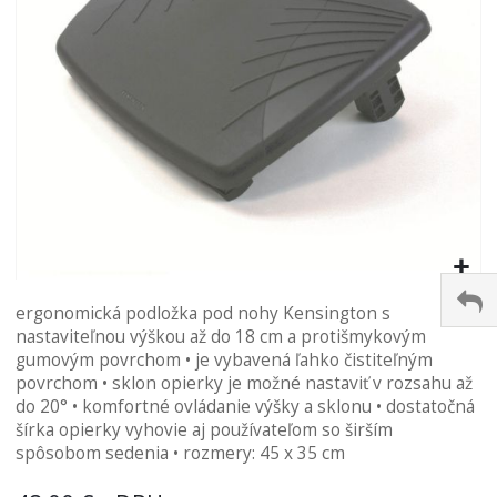
Preskočiť
ergonomická podložka pod nohy Kensington s
na
nastaviteľnou výškou až do 18 cm a protišmykovým
začiatok
gumovým povrchom • je vybavená ľahko čistiteľným
galérie
povrchom • sklon opierky je možné nastaviť v rozsahu až
obrázkov
do 20° • komfortné ovládanie výšky a sklonu • dostatočná
šírka opierky vyhovie aj používateľom so širším
spôsobom sedenia • rozmery: 45 x 35 cm