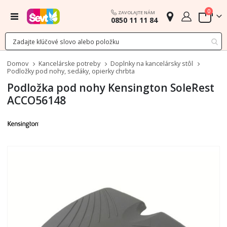
polož
0
ZAVOLAJTE NÁM
Menu
0850 11 11 84
Cart
Domov
Kancelárske potreby
Doplnky na kancelársky stôl
Podložky pod nohy, sedáky, opierky chrbta
Podložka pod nohy Kensington SoleRest
ACCO56148
Preskočiť
na
koniec
galérie
obrázkov