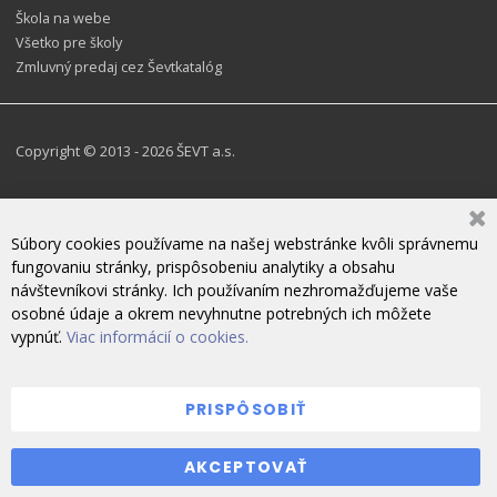
Škola na webe
Všetko pre školy
Zmluvný predaj cez Ševtkatalóg
Copyright © 2013 - 2026 ŠEVT a.s.
Súbory cookies používame na našej webstránke kvôli správnemu
fungovaniu stránky, prispôsobeniu analytiky a obsahu
návštevníkovi stránky. Ich používaním nezhromažďujeme vaše
osobné údaje a okrem nevyhnutne potrebných ich môžete
vypnúť.
Viac informácií o cookies.
PRISPÔSOBIŤ
ZANECHAJTE NÁM SPRÁVU
AKCEPTOVAŤ