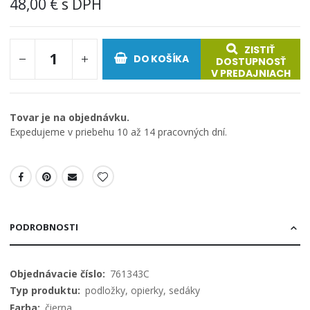
48,00 €
ZISTIŤ
DO KOŠÍKA
DOSTUPNOSŤ
V PREDAJNIACH
Tovar je na objednávku.
Expedujeme v priebehu 10 až 14 pracovných dní.
PODROBNOSTI
Viac
761343C
informácií
podložky, opierky, sedáky
čierna