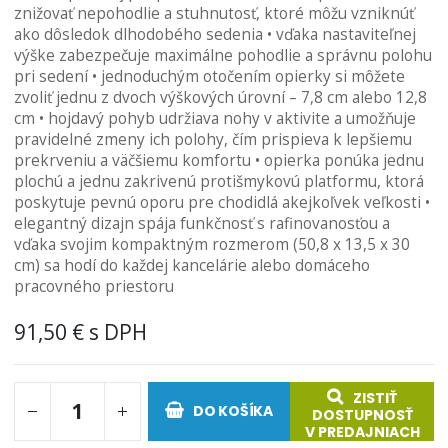
znižovať nepohodlie a stuhnutosť, ktoré môžu vzniknúť
obrázkov
ako dôsledok dlhodobého sedenia • vďaka nastaviteľnej
výške zabezpečuje maximálne pohodlie a správnu polohu
pri sedení • jednoduchým otočením opierky si môžete
zvoliť jednu z dvoch výškových úrovní – 7,8 cm alebo 12,8
cm • hojdavý pohyb udržiava nohy v aktivite a umožňuje
pravidelné zmeny ich polohy, čím prispieva k lepšiemu
prekrveniu a väčšiemu komfortu • opierka ponúka jednu
plochú a jednu zakrivenú protišmykovú platformu, ktorá
poskytuje pevnú oporu pre chodidlá akejkoľvek veľkosti •
elegantný dizajn spája funkčnosť s rafinovanosťou a
vďaka svojim kompaktným rozmerom (50,8 x 13,5 x 30
cm) sa hodí do každej kancelárie alebo domáceho
pracovného priestoru
91,50 €
ZISTIŤ
DO KOŠÍKA
DOSTUPNOSŤ
V PREDAJNIACH