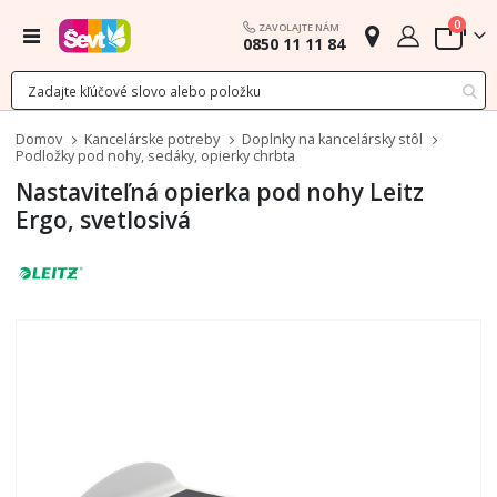
polož
0
ZAVOLAJTE NÁM
Menu
0850 11 11 84
Cart
Domov
Kancelárske potreby
Doplnky na kancelársky stôl
Podložky pod nohy, sedáky, opierky chrbta
Nastaviteľná opierka pod nohy Leitz
Ergo, svetlosivá
Preskočiť
na
koniec
galérie
obrázkov