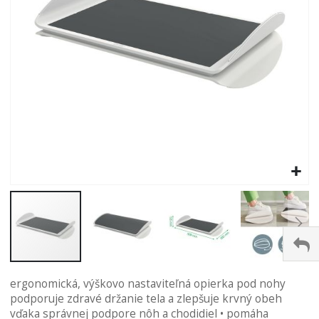
Preskočiť
ergonomická, výškovo nastaviteľná opierka pod nohy
na
podporuje zdravé držanie tela a zlepšuje krvný obeh
začiatok
vďaka správnej podpore nôh a chodidiel • pomáha
galérie