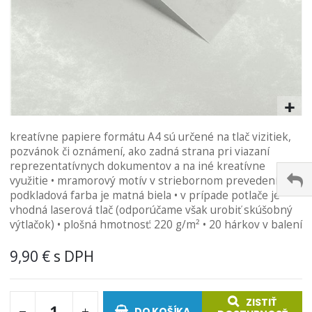
Preskočiť
kreatívne papiere formátu A4 sú určené na tlač vizitiek,
na
pozvánok či oznámení, ako zadná strana pri viazaní
začiatok
reprezentatívnych dokumentov a na iné kreatívne
galérie
využitie • mramorový motív v striebornom prevedení,
obrázkov
podkladová farba je matná biela • v prípade potlače je
vhodná laserová tlač (odporúčame však urobiť skúšobný
výtlačok) • plošná hmotnosť: 220 g/m² • 20 hárkov v balení
9,90 €
ZISTIŤ
DO KOŠÍKA