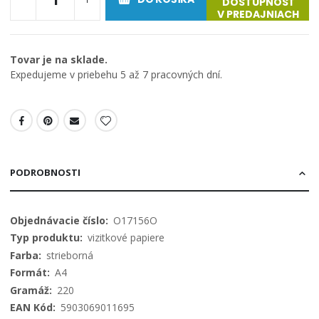
DOSTUPNOSŤ
V PREDAJNIACH
Tovar je na sklade.
Expedujeme v priebehu 5 až 7 pracovných dní.
PODROBNOSTI
Viac
O17156O
informácií
vizitkové papiere
strieborná
A4
220
5903069011695