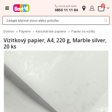
polož
0
ZAVOLAJTE NÁM
Menu
0850 11 11 84
Cart
Domov
Papiere
Kancelárske papiere
Papier na vizitky
Vizitkový papier, A4, 220 g, Marble silver,
20 ks
Preskočiť
na
koniec
galérie
obrázkov