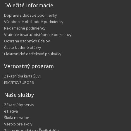
Dôležité informácie
Doprava a dodacie podmienky
Všeobecné obchodné podmienky
Reklamačné podmienky
Vrátenie tovaru/odstúpenie od zmluvy
Ochrana osobných údajov
Často kladené otázky
Elektronické darčekové poukážky
Vernostný program
Zákaznícka karta ŠEVT
ISIC/ITIC/EURO26
Naše služby
Zákaznícky servis
eTlačivá
Škola na webe
Všetko pre školy
Zmluvný predaj cez Ševtkatalóg