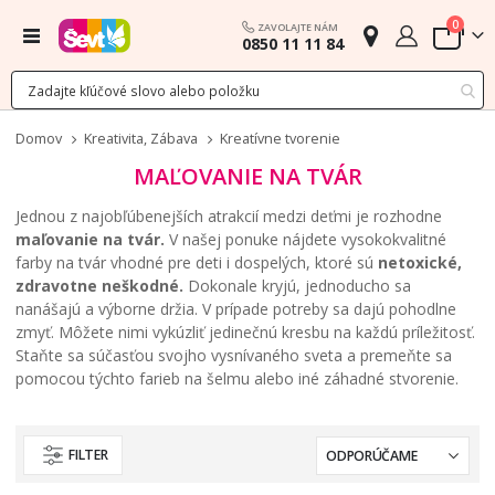
polož
0
ZAVOLAJTE NÁM
Menu
0850 11 11 84
Cart
Domov
Kreativita, Zábava
Kreatívne tvorenie
MAĽOVANIE NA TVÁR
Jednou z najobľúbenejších atrakcií medzi deťmi je rozhodne
maľovanie na tvár.
V našej ponuke nájdete vysokokvalitné
farby na tvár vhodné pre deti i dospelých, ktoré sú
netoxické,
zdravotne neškodné.
Dokonale kryjú, jednoducho sa
nanášajú a výborne držia. V prípade potreby sa dajú pohodlne
zmyť. Môžete nimi vykúzliť jedinečnú kresbu na každú príležitosť.
Staňte sa súčasťou svojho vysnívaného sveta a premeňte sa
pomocou týchto farieb na šelmu alebo iné záhadné stvorenie.
FILTER