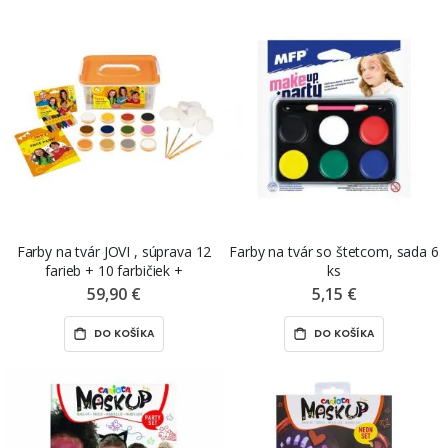
Farby na tvár JOVI , súprava 12
Farby na tvár so štetcom, sada 6
farieb + 10 farbičiek +
ks
príslušenstvo v plastovom boxe
59,90 €
5,15 €
DO KOŠÍKA
DO KOŠÍKA