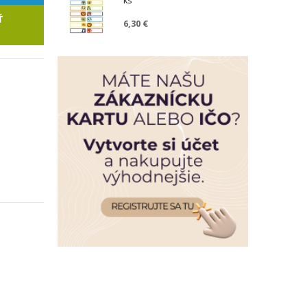
ks
Ť
6,30 €