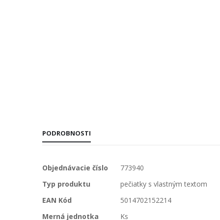
PODROBNOSTI
Viac
Objednávacie číslo
773940
informácií
Typ produktu
pečiatky s vlastným textom
EAN Kód
5014702152214
Merná jednotka
Ks