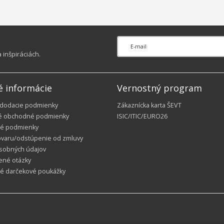
mm
inšpiráciách.
é informácie
Vernostný program
 dodacie podmienky
Zákaznícka karta ŠEVT
é obchodné podmienky
ISIC/ITIC/EURO26
é podmienky
ovaru/odstúpenie od zmluvy
sobných údajov
ené otázky
ké darčekové poukážky