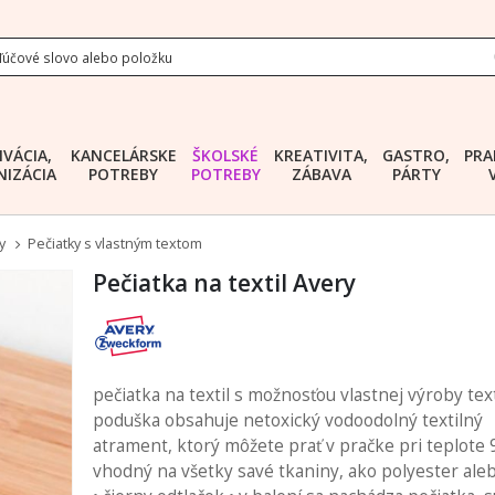
IVÁCIA,
KANCELÁRSKE
ŠKOLSKÉ
KREATIVITA,
GASTRO,
PRA
IZÁCIA
POTREBY
POTREBY
ZÁBAVA
PÁRTY
y
Pečiatky s vlastným textom
Pečiatka na textil Avery
pečiatka na textil s možnosťou vlastnej výroby tex
poduška obsahuje netoxický vodoodolný textilný
atrament, ktorý môžete prať v pračke pri teplote 9
vhodný na všetky savé tkaniny, ako polyester ale