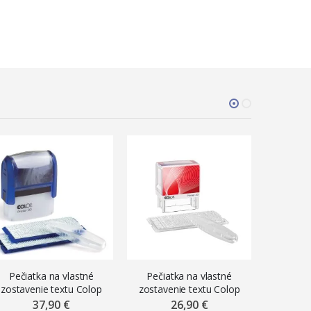
Pečiatka na vlastné
Pečiatka na vlastné
Náhra
zostavenie textu Colop
zostavenie textu Colop
bezpečn
Printer 30/2 Set, 47 x 18
Printer 20/1 Set, 38 x 14
(r
37,90 €
26,90 €