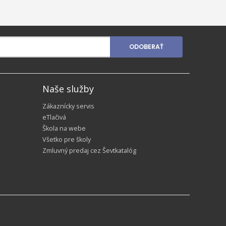
mm
mm
„C
ODOBERAŤ
Naše služby
Zákaznícky servis
eTlačivá
Škola na webe
Všetko pre školy
Zmluvný predaj cez Ševtkatalóg