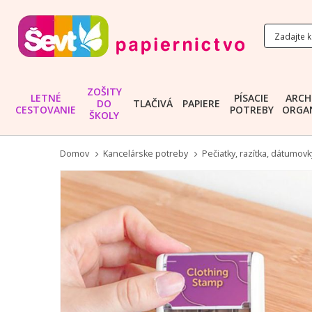
ZOŠITY
LETNÉ
PÍSACIE
ARCH
DO
TLAČIVÁ
PAPIERE
CESTOVANIE
POTREBY
ORGAN
ŠKOLY
Domov
Kancelárske potreby
Pečiatky, razítka, dátumovk
Preskočiť
na
koniec
galérie
obrázkov