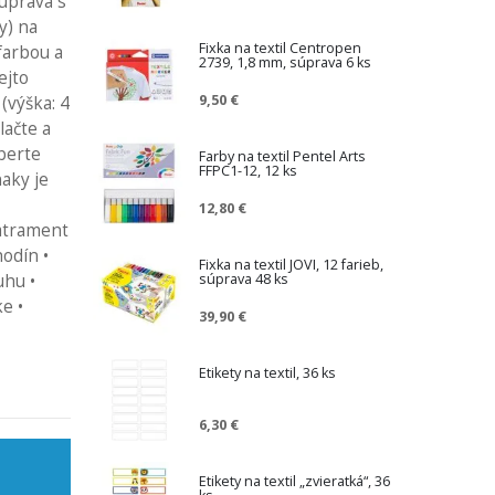
súprava s
y) na
Fixka na textil Centropen
farbou a
2739, 1,8 mm, súprava 6 ks
ejto
9,50 €
(výška: 4
lačte a
berte
Farby na textil Pentel Arts
FFPC1-12, 12 ks
naky je
12,80 €
 atrament
odín •
Fixka na textil JOVI, 12 farieb,
súprava 48 ks
uhu •
ke •
39,90 €
Etikety na textil, 36 ks
6,30 €
Etikety na textil „zvieratká“, 36