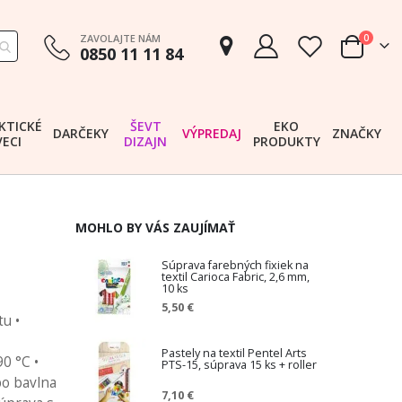
položk
ZAVOLAJTE NÁM
0
0850 11 11 84
Cart
KTICKÉ
ŠEVT
EKO
DARČEKY
VÝPREDAJ
ZNAČKY
VECI
DIZAJN
PRODUKTY
MOHLO BY VÁS ZAUJÍMAŤ
Súprava farebných fixiek na
textil Carioca Fabric, 2,6 mm,
10 ks
5,50 €
tu •
Pastely na textil Pentel Arts
0 °C •
PTS-15, súprava 15 ks + roller
bo bavlna
7,10 €