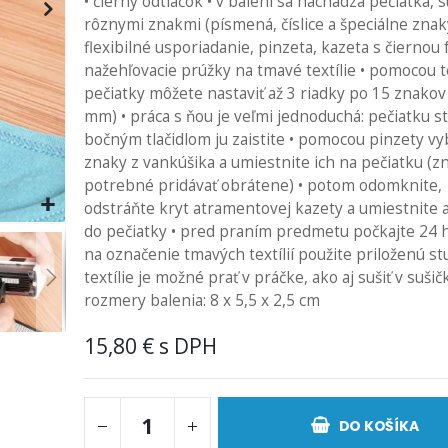
• čierny odtlačok • v balení sa nachádza pečiatka, 
rôznymi znakmi (písmená, číslice a špeciálne znak
flexibilné usporiadanie, pinzeta, kazeta s čiernou 
nažehľovacie prúžky na tmavé textílie • pomocou t
pečiatky môžete nastaviť až 3 riadky po 15 znakov 
mm) • práca s ňou je veľmi jednoduchá: pečiatku st
bočným tlačidlom ju zaistite • pomocou pinzety vy
znaky z vankúšika a umiestnite ich na pečiatku (z
potrebné pridávať obrátene) • potom odomknite,
odstráňte kryt atramentovej kazety a umiestnite
do pečiatky • pred praním predmetu počkajte 24 h
na označenie tmavých textílií použite priloženú st
textílie je možné prať v práčke, ako aj sušiť v sušič
rozmery balenia: 8 x 5,5 x 2,5 cm
15,80 €
DO KOŠÍKA