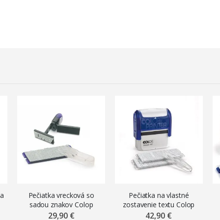
ka
Pečiatka vrecková so
Pečiatka na vlastné
sadou znakov Colop
zostavenie textu Colop
Pocket stamp 20/1
Printer 40/2 Set, 59 x 23
29,90 €
42,90 €