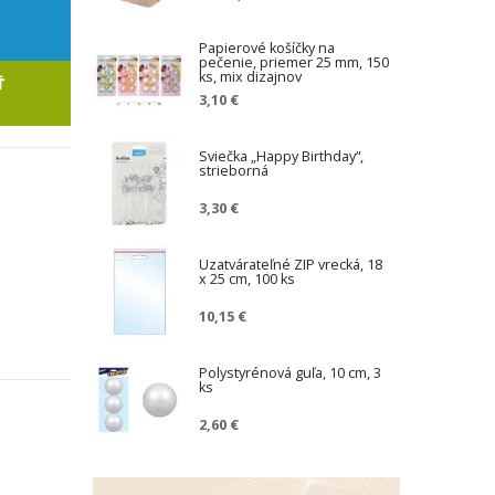
Papierové košíčky na
pečenie, priemer 25 mm, 150
ks, mix dizajnov
Ť
3,10 €
Sviečka „Happy Birthday“,
strieborná
3,30 €
Uzatvárateľné ZIP vrecká, 18
x 25 cm, 100 ks
10,15 €
Polystyrénová guľa, 10 cm, 3
ks
2,60 €