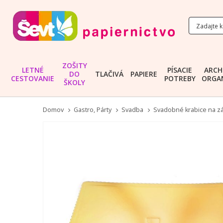
ZOŠITY
LETNÉ
PÍSACIE
ARCH
DO
TLAČIVÁ
PAPIERE
CESTOVANIE
POTREBY
ORGAN
ŠKOLY
Domov
Gastro, Párty
Svadba
Svadobné krabice na zá
Preskočiť
na
koniec
galérie
obrázkov