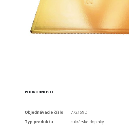
Preskočiť
na
začiatok
galérie
obrázkov
PODROBNOSTI
Viac
Objednávacie číslo
772169D
informácií
Typ produktu
cukrárske doplnky