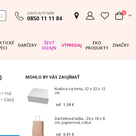
položk
ZAVOLAJTE NÁM
0
0850 11 11 84
Cart
KTICKÉ
ŠEVT
EKO
DARČEKY
VÝPREDAJ
ZNAČKY
VECI
DIZAJN
PRODUKTY
0
MOHLO BY VÁS ZAUJÍMAŤ
Krabica na tortu, 32 x 32 x 12
 • má
cm
• zlatá
1,50 €
od
Darčeková taška , 24 x 18 x 8
cm, papierová, natur
0,61 €
od