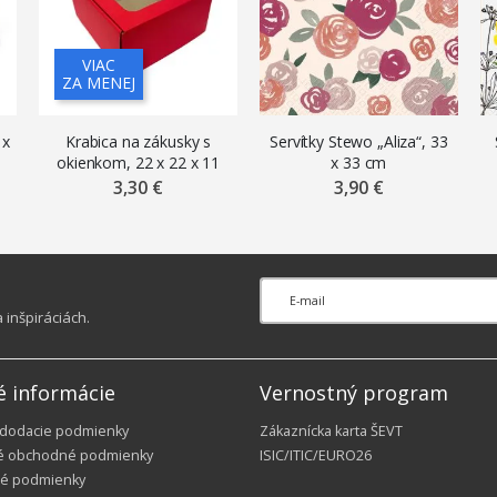
VIAC
ZA MENEJ
 x
Krabica na zákusky s
Servítky Stewo „Aliza“, 33
okienkom, 22 x 22 x 11
x 33 cm
cm, červená
3,30 €
3,90 €
inšpiráciách.
é informácie
Vernostný program
 dodacie podmienky
Zákaznícka karta ŠEVT
é obchodné podmienky
ISIC/ITIC/EURO26
é podmienky