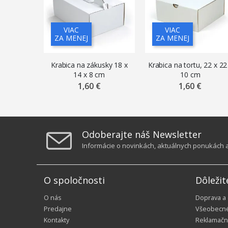
VIAC
VIAC
ZA MENEJ
ZA MENEJ
Krabica na zákusky 18 x
Krabica na tortu, 22 x 22
14 x 8 cm
10 cm
1,60 €
1,60 €
Odoberajte náš Newsletter
Informácie o novinkách, aktuálnych ponukách a 
O spoločnosti
Dôležit
O nás
Doprava a
Predajne
Všeobecn
Kontakty
Reklamačn