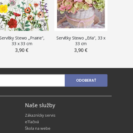
Servítky Stewo „Prairie“,
Servítky Stewo „Erla“, 33 x
Servítky
33 x 33 cm
33 cm
3
3,90 €
3,90 €
ODOBERAŤ
Naše služby
Zákaznícky servis
eTlačivá
Škola na webe