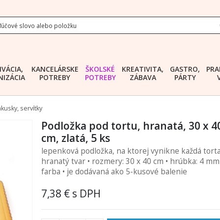
IVÁCIA,
KANCELÁRSKE
ŠKOLSKÉ
KREATIVITA,
GASTRO,
PRA
IZÁCIA
POTREBY
POTREBY
ZÁBAVA
PÁRTY
kusky, servítky
Podložka pod tortu, hranatá, 30 x 4
cm, zlatá, 5 ks
lepenková podložka, na ktorej vynikne každá torta
hranatý tvar • rozmery: 30 x 40 cm • hrúbka: 4 mm 
farba • je dodávaná ako 5-kusové balenie
7,38 €