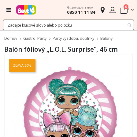
polož
0
ZAVOLAJTE NÁM
Menu
0850 11 11 84
Cart
Domov
Gastro, Párty
Párty výzdoba, doplnky
Balóny
Balón fóliový „L.O.L. Surprise“, 46 cm
Preskočiť
na
ZĽAVA 50%
koniec
galérie
obrázkov