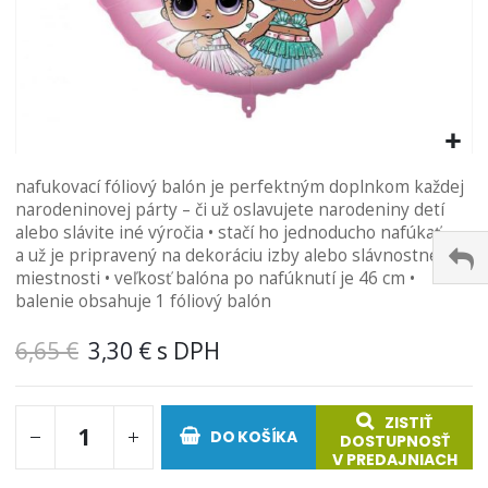
Preskočiť
nafukovací fóliový balón je perfektným doplnkom každej
na
narodeninovej párty – či už oslavujete narodeniny detí
začiatok
alebo slávite iné výročia • stačí ho jednoducho nafúkať
galérie
a už je pripravený na dekoráciu izby alebo slávnostnej
obrázkov
miestnosti • veľkosť balóna po nafúknutí je 46 cm •
balenie obsahuje 1 fóliový balón
6,65 €
3,30 €
ZISTIŤ
DO KOŠÍKA
DOSTUPNOSŤ
V PREDAJNIACH