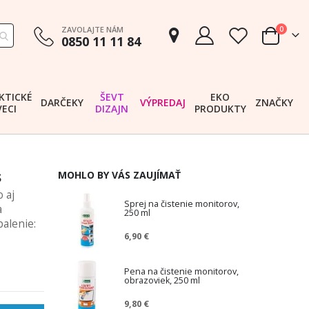
položk
ZAVOLAJTE NÁM
0
0850 11 11 84
Cart
KTICKÉ
ŠEVT
EKO
DARČEKY
VÝPREDAJ
ZNAČKY
VECI
DIZAJN
PRODUKTY
s
MOHLO BY VÁS ZAUJÍMAŤ
 aj
Sprej na čistenie monitorov,
a
250 ml
balenie:
6,90 €
Pena na čistenie monitorov,
obrazoviek, 250 ml
9,80 €