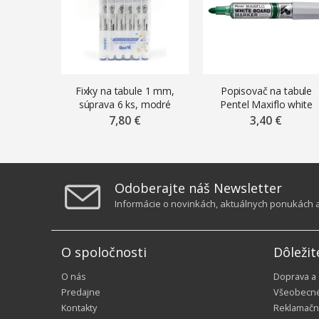
Fixky na tabule 1 mm,
Popisovač na tabule
súprava 6 ks, modré
Pentel Maxiflo white
board MWL5W-B, 4 mm
7,80 €
3,40 €
zelený
Odoberajte náš Newsletter
Informácie o novinkách, aktuálnych ponukách a 
O spoločnosti
Dôležit
O nás
Doprava a
Predajne
Všeobecn
Kontakty
Reklamačn