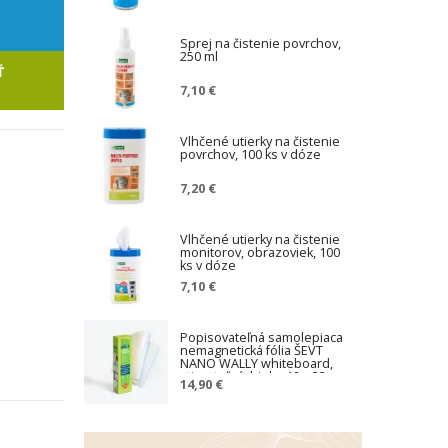
Sprej na čistenie povrchov,
250 ml
Ť
7,10 €
Vlhčené utierky na čistenie
povrchov, 100 ks v dóze
7,20 €
Vlhčené utierky na čistenie
monitorov, obrazoviek, 100
ks v dóze
7,10 €
Popisovateľná samolepiaca
nemagnetická fólia ŠEVT
NANO WALLY whiteboard,
stierateľná, biela, 46 x 32 cm,
14,90 €
3 ks