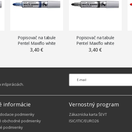
Popisovač na tabule
Popisovač na tabule
Pentel Maxiflo white
Pentel Maxiflo white
,
board MWL5W-B, 4 mm,
board MWL5W-B, 4 mm,
3,40 €
3,40 €
modrý
čierny
inšpiráciách.
é informácie
Vernostný program
 dodacie podmienky
Zákaznícka karta ŠEVT
é obchodné podmienky
ISIC/ITIC/EURO26
é podmienky