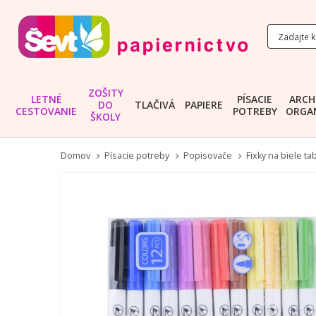
ZOŠITY
LETNÉ
PÍSACIE
ARCH
DO
TLAČIVÁ
PAPIERE
CESTOVANIE
POTREBY
ORGAN
ŠKOLY
Domov
Písacie potreby
Popisovače
Fixky na biele ta
Preskočiť
na
koniec
galérie
obrázkov