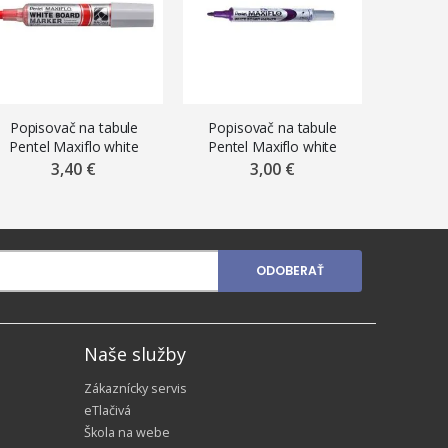
Popisovač na tabule
Popisovač na tabule
Popiso
Pentel Maxiflo white
Pentel Maxiflo white
Pentel
board MWL5W-B, 4 mm,
board MWL5S-D, 4 mm,
board M
3,40 €
3,00 €
červený
fialový
ODOBERAŤ
Naše služby
Zákaznícky servis
eTlačivá
Škola na webe