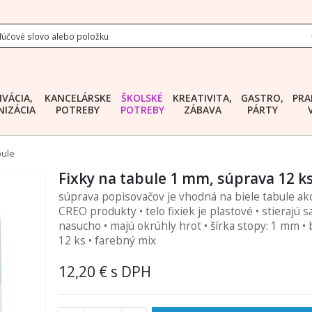
IVÁCIA,
KANCELÁRSKE
ŠKOLSKÉ
KREATIVITA,
GASTRO,
PRA
IZÁCIA
POTREBY
POTREBY
ZÁBAVA
PÁRTY
bule
Fixky na tabule 1 mm, súprava 12 k
súprava popisovačov je vhodná na biele tabule ako
CREO produkty • telo fixiek je plastové • stierajú s
nasucho • majú okrúhly hrot • šírka stopy: 1 mm • 
12 ks • farebný mix
12,20 €