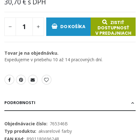
30,70 €
ZISTIŤ
DO KOŠÍKA
DOSTUPNOSŤ
V PREDAJNIACH
Tovar je na objednávku.
Expedujeme v priebehu 10 až 14 pracovných dní.
PODROBNOSTI
Viac
765346B
informácií
akvarelové farby
8901180696248