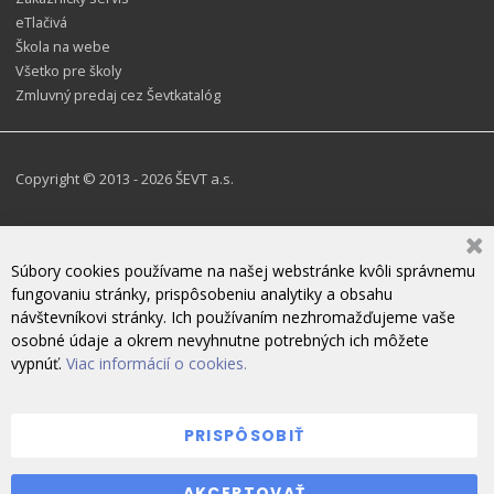
eTlačivá
Škola na webe
Všetko pre školy
Zmluvný predaj cez Ševtkatalóg
Copyright © 2013 - 2026 ŠEVT a.s.
Súbory cookies používame na našej webstránke kvôli správnemu
fungovaniu stránky, prispôsobeniu analytiky a obsahu
návštevníkovi stránky. Ich používaním nezhromažďujeme vaše
osobné údaje a okrem nevyhnutne potrebných ich môžete
vypnúť.
Viac informácií o cookies.
PRISPÔSOBIŤ
ZANECHAJTE NÁM SPRÁVU
AKCEPTOVAŤ