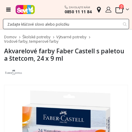
polož
0
ZAVOLAJTE NÁM
Menu
0850 11 11 84
Cart
Domov
Školské potreby
Výtvarné potreby
Vodové farby, temperové farby
Akvarelové farby Faber Castell s paletou
a štetcom, 24 x 9 ml
Preskočiť
na
koniec
galérie
obrázkov