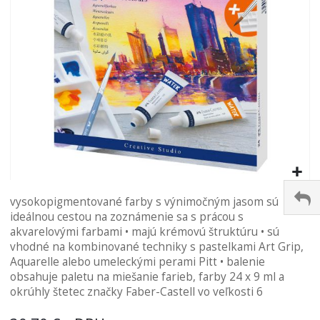
Preskočiť
vysokopigmentované farby s výnimočným jasom sú
na
ideálnou cestou na zoznámenie sa s prácou s
začiatok
akvarelovými farbami • majú krémovú štruktúru • sú
galérie
vhodné na kombinované techniky s pastelkami Art Grip,
obrázkov
Aquarelle alebo umeleckými perami Pitt • balenie
obsahuje paletu na miešanie farieb, farby 24 x 9 ml a
okrúhly štetec značky Faber-Castell vo veľkosti 6