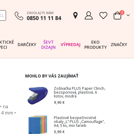
položk
ZAVOLAJTE NÁM
0
0850 11 11 84
Cart
KTICKÉ
ŠEVT
EKO
DARČEKY
VÝPREDAJ
ZNAČKY
VECI
DIZAJN
PRODUKTY
MOHLO BY VÁS ZAUJÍMAŤ
Zošívačka PLUS Paper Clinch,
bezsponová, plastová, 6
listov, modrá
9,90 €
• na
: 4 mm •
Plastové bezpečnostné
obaly „L“ PLUS „Camouflage“,
A4, 5 ks, mix farieb
5,90 €