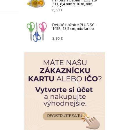
na fotky a papier PLUS TG-
211, 8,4 mm x 10 m, mix
farieb
6,50 €
Detské nožnice PLUS SC-
145P, 13,5 cm, mix farieb
3,90 €