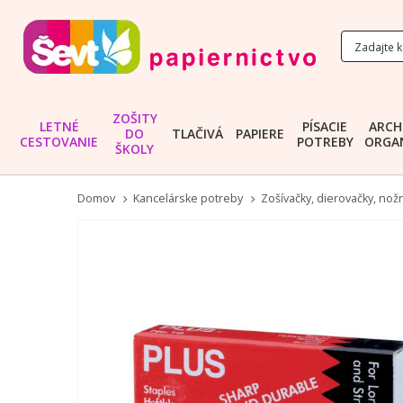
ZOŠITY
LETNÉ
PÍSACIE
ARCH
DO
TLAČIVÁ
PAPIERE
CESTOVANIE
POTREBY
ORGAN
ŠKOLY
Domov
Kancelárske potreby
Zošívačky, dierovačky, nožn
Preskočiť
na
koniec
galérie
obrázkov