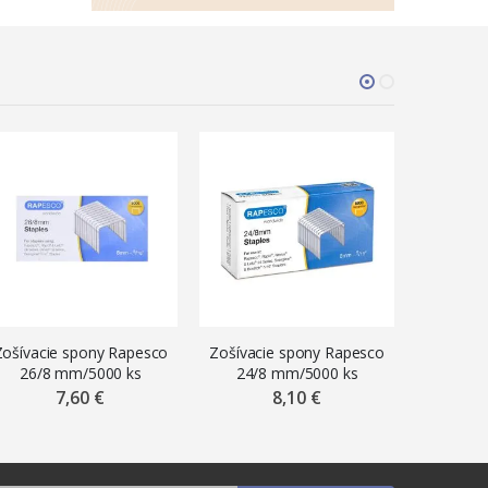
Zošívacie spony Rapesco
Zošívacie spony Rapesco
Kazeta
26/8 mm/5000 ks
24/8 mm/5000 ks
elektr
Rapid 
7,60 €
8,10 €