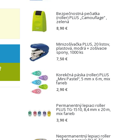
Bezpečnostná pečiatka
(roller) PLUS „Camouflage“ ,
zelená
8,90 €
Minizošívačka PLUS, 20 listov,
plastová, modrá + zošívacie
spony, 1000 ks
7,50 €
Ť
Korekčná páska (roller) PLUS
„Mini Pastel“, 5 mm x 6 m, mix
farieb
2,90 €
Permanentný lepiaci roller
PLUS TG-1510, 8,4 mm x 20 m,
mix farieb
3,90 €
Nepermanentný lepiaci roller