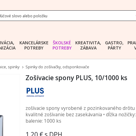
IVÁCIA,
KANCELÁRSKE
ŠKOLSKÉ
KREATIVITA,
GASTRO,
PRA
IZÁCIA
POTREBY
POTREBY
ZÁBAVA
PÁRTY
ice, spinky
Spinky do zošívačky, odsponkovače
Zošívacie spony PLUS, 10/1000 ks
zošívacie spony vyrobené z pozinkovaného drôtu 
kvalitné zošívanie bez zasekávania • dĺžka nožičky
balenie: 1000 ks
1,20 €