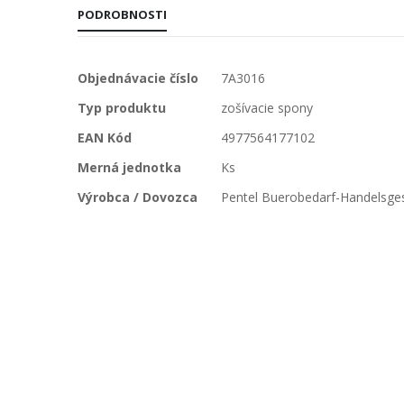
PODROBNOSTI
Viac
Objednávacie číslo
7A3016
informácií
Typ produktu
zošívacie spony
EAN Kód
4977564177102
Merná jednotka
Ks
Výrobca / Dovozca
Pentel Buerobedarf-Handelsge