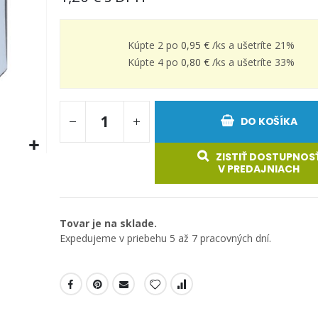
Kúpte 2 po
0,95 €
/ks a
ušetríte
21
%
Kúpte 4 po
0,80 €
/ks a
ušetríte
33
%
DO KOŠÍKA
ZISTIŤ DOSTUPNOS
V PREDAJNIACH
Tovar je na sklade.
Expedujeme v priebehu 5 až 7 pracovných dní.