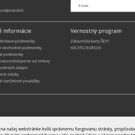
inšpiráciách.
é informácie
Vernostný program
 dodacie podmienky
Zákaznícka karta ŠEVT
é obchodné podmienky
ISIC/ITIC/EURO26
é podmienky
ovaru/odstúpenie od zmluvy
sobných údajov
ené otázky
ké darčekové poukážky
na našej webstránke kvôli správnemu fungovaniu stránky, prispôsobe