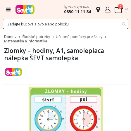
polož
0
ZAVOLAJTE NÁM
Menu
0850 11 11 84
Cart
Domov
Školské potreby
Učebné pomôcky pre školy
Matematika a informatika
Zlomky – hodiny, A1, samolepiaca
nálepka ŠEVT samolepka
Preskočiť
na
koniec
galérie
obrázkov