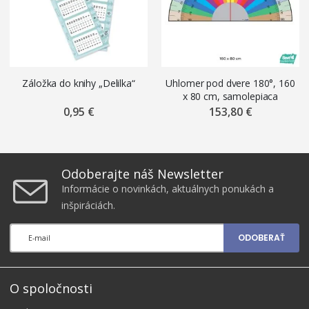
Záložka do knihy „Delilka“
Uhlomer pod dvere 180°, 160
x 80 cm, samolepiaca
nálepka na podlahu ŠEVT
0,95 €
153,80 €
FLOOR
Odoberajte náš Newsletter
Informácie o novinkách, aktuálnych ponukách a
inšpiráciách.
ODOBERAŤ
O spoločnosti