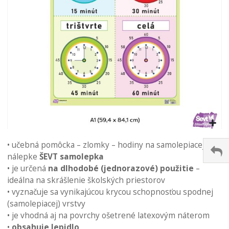
Preskočiť
na
• učebná pomôcka – zlomky – hodiny na samolepiacej
začiatok
nálepke
ŠEVT samolepka
galérie
• je určená
na dlhodobé (jednorazové) použitie
–
obrázkov
ideálna na skrášlenie školských priestorov
• vyznačuje sa vynikajúcou krycou schopnosťou spodnej
(samolepiacej) vrstvy
• je vhodná aj na povrchy ošetrené latexovým náterom
•
obsahuje lepidlo