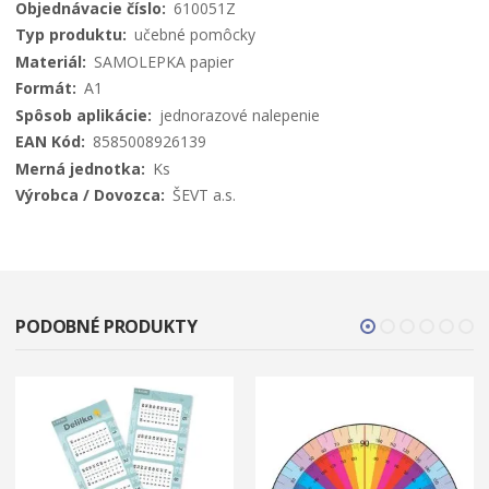
Viac
610051Z
informácií
učebné pomôcky
SAMOLEPKA papier
A1
jednorazové nalepenie
8585008926139
Ks
ŠEVT a.s.
PODOBNÉ PRODUKTY