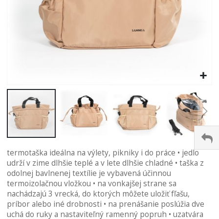
Preskočiť
termotaška ideálna na výlety, pikniky i do práce • jedlo
na
udrží v zime dlhšie teplé a v lete dlhšie chladné • taška z
začiatok
odolnej bavlnenej textílie je vybavená účinnou
galérie
termoizolačnou vložkou • na vonkajšej strane sa
obrázkov
nachádzajú 3 vrecká, do ktorých môžete uložiť fľašu,
príbor alebo iné drobnosti • na prenášanie poslúžia dve
uchá do ruky a nastaviteľný ramenný popruh • uzatvára