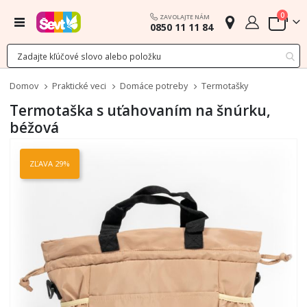
polož
0
ZAVOLAJTE NÁM
Menu
0850 11 11 84
Cart
Domov
Praktické veci
Domáce potreby
Termotašky
Termotaška s uťahovaním na šnúrku,
béžová
Preskočiť
na
ZĽAVA 29%
koniec
galérie
obrázkov