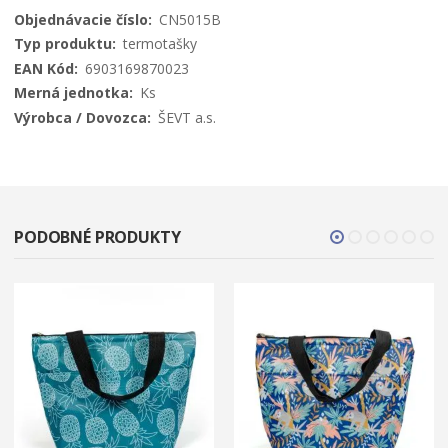
Viac
CN5015B
informácií
termotašky
6903169870023
Ks
ŠEVT a.s.
PODOBNÉ PRODUKTY