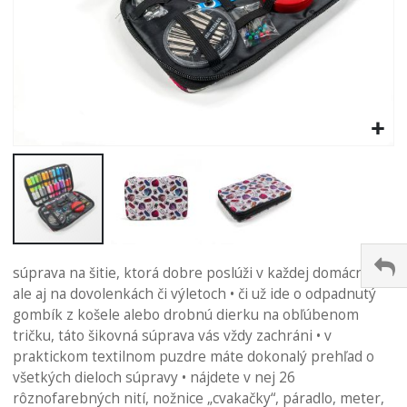
Preskočiť
na
súprava na šitie, ktorá dobre poslúži v každej domácnosti,
začiatok
ale aj na dovolenkách či výletoch • či už ide o odpadnutý
galérie
gombík z košele alebo drobnú dierku na obľúbenom
obrázkov
tričku, táto šikovná súprava vás vždy zachráni • v
praktickom textilnom puzdre máte dokonalý prehľad o
všetkých dieloch súpravy • nájdete v nej 26
rôznofarebných nití, nožnice „cvakačky“, páradlo, meter,