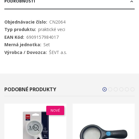
PODROBNOSTI
Viac
CN2064
informácií
praktické veci
6909157984017
Set
ŠEVT a.s.
PODOBNÉ PRODUKTY
NOVÉ