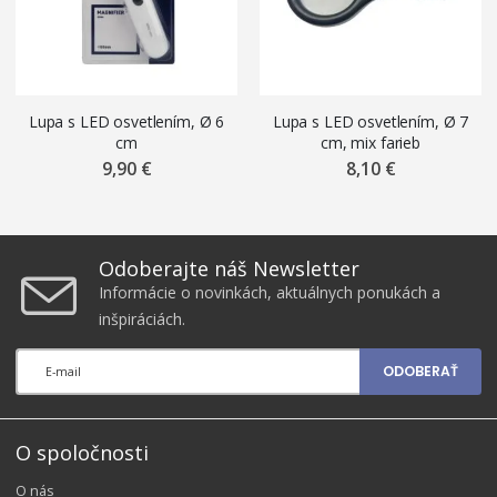
Lupa s LED osvetlením, Ø 6
Lupa s LED osvetlením, Ø 7
cm
cm, mix farieb
9,90 €
8,10 €
Odoberajte náš Newsletter
Informácie o novinkách, aktuálnych ponukách a
inšpiráciách.
ODOBERAŤ
O spoločnosti
O nás