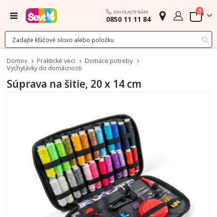
polož
0
ZAVOLAJTE NÁM
Menu
0850 11 11 84
Cart
Domov
Praktické veci
Domáce potreby
Vychytávky do domácnosti
Súprava na šitie, 20 x 14 cm
Preskočiť
na
koniec
galérie
obrázkov