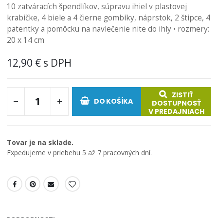
10 zatváracích špendlíkov, súpravu ihiel v plastovej
krabičke, 4 biele a 4 čierne gombíky, náprstok, 2 štipce, 4
patentky a pomôcku na navlečenie nite do ihly • rozmery:
20 x 14 cm
12,90 €
ZISTIŤ
DO KOŠÍKA
DOSTUPNOSŤ
V PREDAJNIACH
Tovar je na sklade.
Expedujeme v priebehu 5 až 7 pracovných dní.