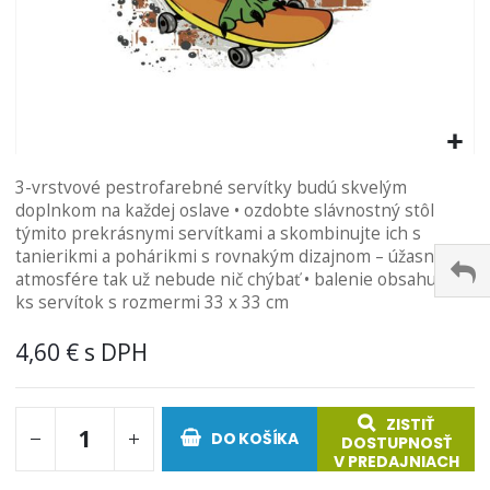
Preskočiť
3-vrstvové pestrofarebné servítky budú skvelým
na
doplnkom na každej oslave • ozdobte slávnostný stôl
začiatok
týmito prekrásnymi servítkami a skombinujte ich s
galérie
tanierikmi a pohárikmi s rovnakým dizajnom – úžasnej
obrázkov
atmosfére tak už nebude nič chýbať • balenie obsahuje 20
ks servítok s rozmermi 33 x 33 cm
4,60 €
ZISTIŤ
DO KOŠÍKA
DOSTUPNOSŤ
V PREDAJNIACH