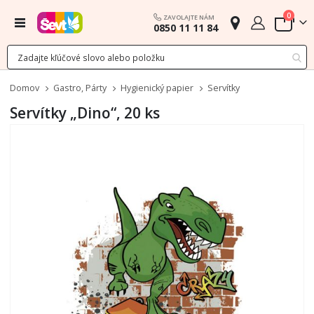
polož
0
ZAVOLAJTE NÁM
Menu
0850 11 11 84
Cart
Domov
Gastro, Párty
Hygienický papier
Servítky
Servítky „Dino“, 20 ks
Preskočiť
na
koniec
galérie
obrázkov