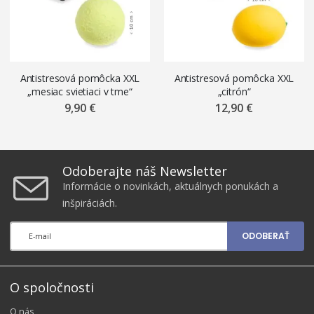
Antistresová pomôcka XXL
Antistresová pomôcka XXL
„mesiac svietiaci v tme“
„citrón“
9,90 €
12,90 €
Odoberajte náš Newsletter
Informácie o novinkách, aktuálnych ponukách a
inšpiráciách.
ODOBERAŤ
O spoločnosti
O nás