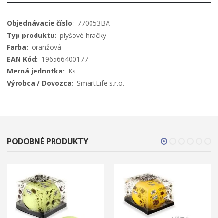
Viac
770053BA
informácií
plyšové hračky
oranžová
196566400177
Ks
SmartLife s.r.o.
PODOBNÉ PRODUKTY