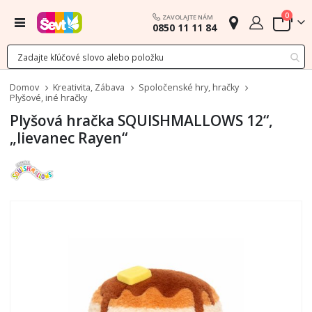
polož
0
ZAVOLAJTE NÁM
Menu
0850 11 11 84
Cart
Domov
Kreativita, Zábava
Spoločenské hry, hračky
Plyšové, iné hračky
Plyšová hračka SQUISHMALLOWS 12“,
„lievanec Rayen“
Preskočiť
na
koniec
galérie
obrázkov