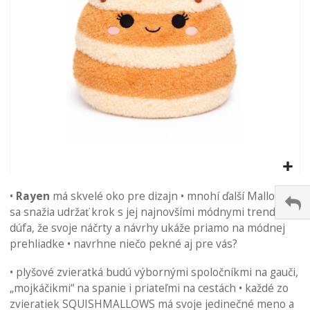
Preskočiť
na
•
Rayen
má skvelé oko pre dizajn • mnohí ďalší Mallows
začiatok
sa snažia udržať krok s jej najnovšími módnymi trendmi •
galérie
dúfa, že svoje náčrty a návrhy ukáže priamo na módnej
obrázkov
prehliadke • navrhne niečo pekné aj pre vás?
• plyšové zvieratká budú výbornými spoločníkmi na gauči,
„mojkáčikmi“ na spanie i priateľmi na cestách • každé zo
zvieratiek SQUISHMALLOWS má svoje jedinečné meno a