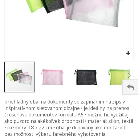
Preskočiť
priehľadný obal na dokumenty so zapínaním na zips v
na
inšpiratívnom sieťovanom dizajne • je ideálny na prenos
začiatok
či úschovu dokumentov formátu A5 • možno ho využiť aj
galérie
ako puzdro na akékoľvek drobnosti • materiál: silón, textil
obrázkov
• rozmery: 18 x 22 cm • obal je dodávaný ako mix farieb
bez možnosti výberu farebného vyhotovenia