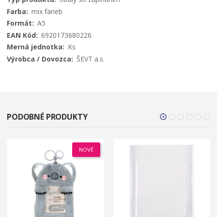
mix farieb
A5
6920173680226
Ks
ŠEVT a.s.
PODOBNÉ PRODUKTY
NOVÉ