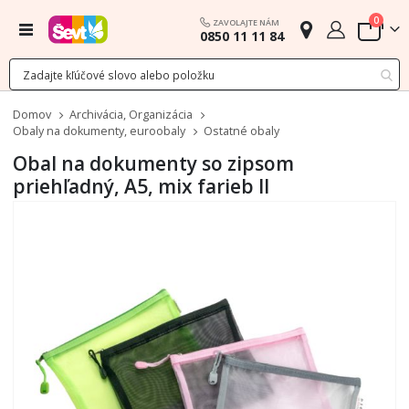
polož
0
ZAVOLAJTE NÁM
Menu
0850 11 11 84
Cart
Domov
Archivácia, Organizácia
Obaly na dokumenty, euroobaly
Ostatné obaly
Obal na dokumenty so zipsom
priehľadný, A5, mix farieb II
Preskočiť
na
koniec
galérie
obrázkov