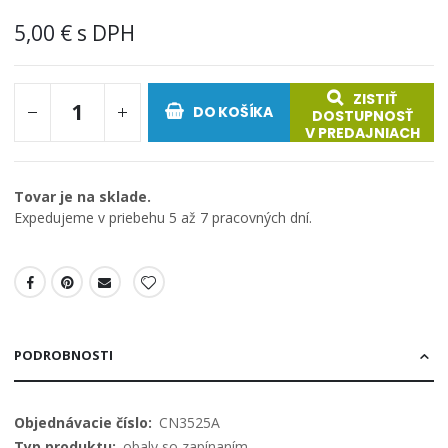
5,00 €
ZISTIŤ
DO KOŠÍKA
DOSTUPNOSŤ
V PREDAJNIACH
Tovar je na sklade.
Expedujeme v priebehu 5 až 7 pracovných dní.
PODROBNOSTI
Viac
CN3525A
informácií
obaly so zapínaním