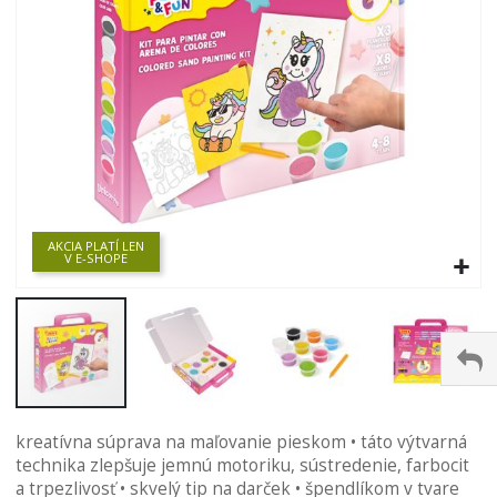
AKCIA PLATÍ LEN
V E-SHOPE
Preskočiť
kreatívna súprava na maľovanie pieskom • táto výtvarná
na
technika zlepšuje jemnú motoriku, sústredenie, farbocit
začiatok
a trpezlivosť • skvelý tip na darček • špendlíkom v tvare
galérie