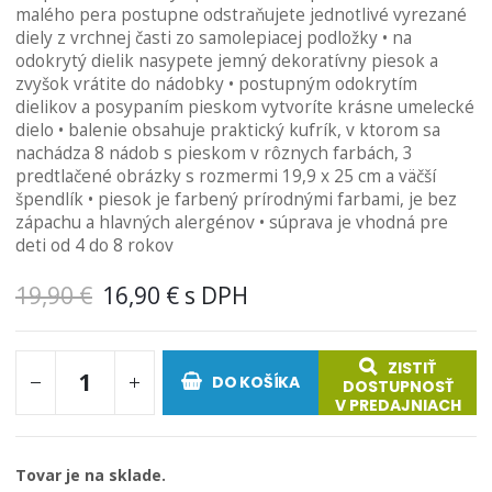
malého pera postupne odstraňujete jednotlivé vyrezané
obrázkov
diely z vrchnej časti zo samolepiacej podložky • na
odokrytý dielik nasypete jemný dekoratívny piesok a
zvyšok vrátite do nádobky • postupným odokrytím
dielikov a posypaním pieskom vytvoríte krásne umelecké
dielo • balenie obsahuje praktický kufrík, v ktorom sa
nachádza 8 nádob s pieskom v rôznych farbách, 3
predtlačené obrázky s rozmermi 19,9 x 25 cm a väčší
špendlík • piesok je farbený prírodnými farbami, je bez
zápachu a hlavných alergénov • súprava je vhodná pre
deti od 4 do 8 rokov
19,90 €
16,90 €
ZISTIŤ
DO KOŠÍKA
DOSTUPNOSŤ
V PREDAJNIACH
Tovar je na sklade.