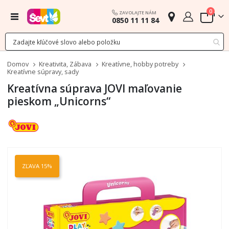
polož
0
ZAVOLAJTE NÁM
Menu
0850 11 11 84
Cart
Domov
Kreativita, Zábava
Kreatívne, hobby potreby
Kreatívne súpravy, sady
Kreatívna súprava JOVI maľovanie
pieskom „Unicorns“
Preskočiť
na
ZĽAVA 15%
koniec
galérie
obrázkov