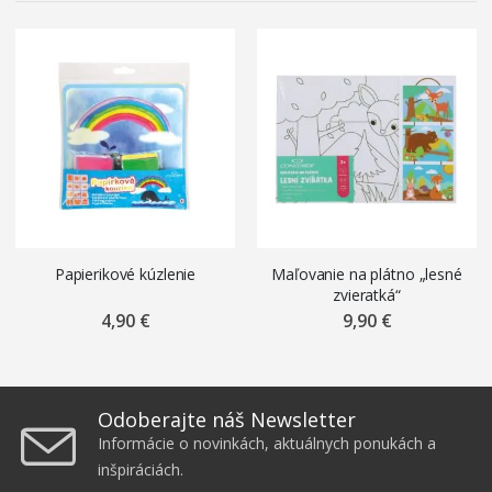
Papierikové kúzlenie
Maľovanie na plátno „lesné
zvieratká“
4,90 €
9,90 €
Odoberajte náš Newsletter
Informácie o novinkách, aktuálnych ponukách a
inšpiráciách.