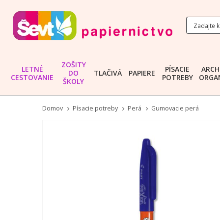
ZOŠITY
LETNÉ
PÍSACIE
ARCH
DO
TLAČIVÁ
PAPIERE
CESTOVANIE
POTREBY
ORGAN
ŠKOLY
Domov
Písacie potreby
Perá
Gumovacie perá
Preskočiť
na
koniec
galérie
obrázkov