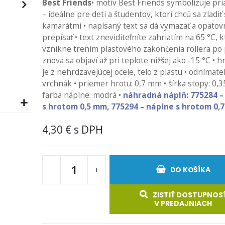
Best Friends
• motív Best Friends symbolizuje pri
– ideálne pre deti a študentov, ktorí chcú sa zladiť 
kamarátmi • napísaný text sa dá vymazať a opätov
prepísať • text zneviditeľníte zahriatím na 65 °C, 
vznikne trením plastového zakončenia rollera po p
znova sa objaví až pri teplote nižšej ako -15 °C • h
je z nehrdzavejúcej ocele, telo z plastu • odnímate
vrchnák • priemer hrotu: 0,7 mm • šírka stopy: 0,
farba náplne: modrá •
náhradná náplň: 775284 –
s hrotom 0,5 mm, 775294 – náplne s hrotom 0,
4,30 €
DO KOŠÍKA
ZISTIŤ DOSTUPNOS
V PREDAJNIACH