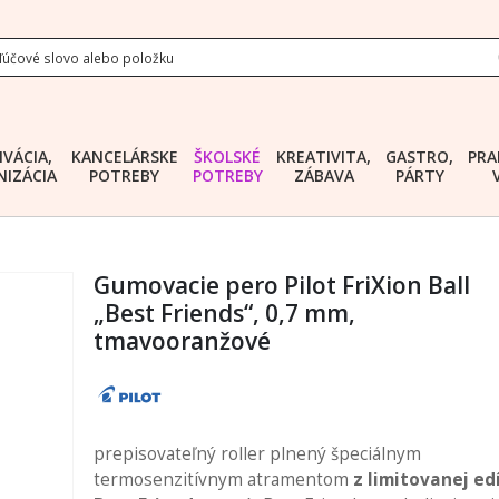
IVÁCIA,
KANCELÁRSKE
ŠKOLSKÉ
KREATIVITA,
GASTRO,
PRA
IZÁCIA
POTREBY
POTREBY
ZÁBAVA
PÁRTY
Gumovacie pero Pilot FriXion Ball
„Best Friends“, 0,7 mm,
tmavooranžové
prepisovateľný roller plnený špeciálnym
termosenzitívnym atramentom
z limitovanej ed