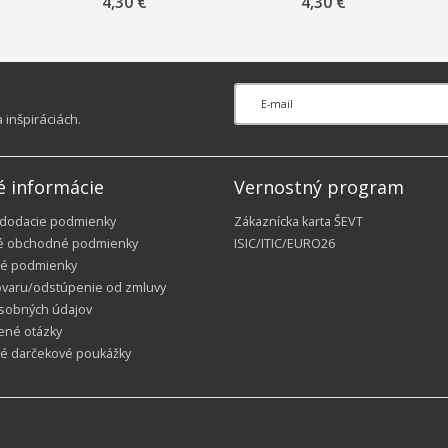
4,30 €
4,30 €
svetlomodré
svetlozelené
inšpiráciách.
é informácie
Vernostný program
 dodacie podmienky
Zákaznícka karta ŠEVT
é obchodné podmienky
ISIC/ITIC/EURO26
é podmienky
ovaru/odstúpenie od zmluvy
sobných údajov
ené otázky
ké darčekové poukážky