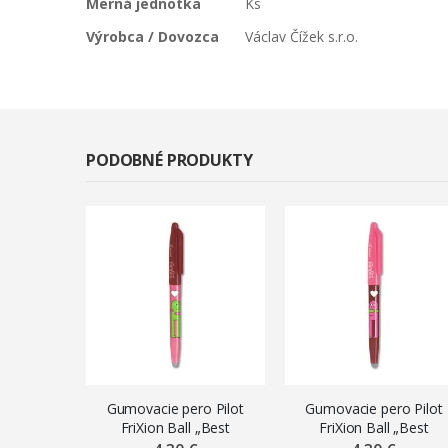
Merná jednotka
Ks
Výrobca / Dovozca
Václav Čížek s.r.o.
PODOBNÉ PRODUKTY
Gumovacie pero Pilot
Gumovacie pero Pilot
FriXion Ball „Best
FriXion Ball „Best
Friends“, 0,7 mm,
Friends“, 0,7 mm, vínov