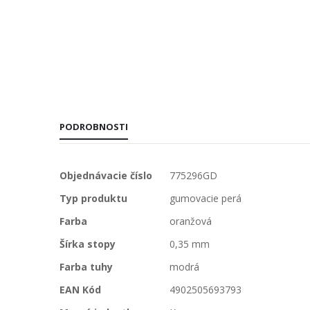
PODROBNOSTI
Viac
Objednávacie číslo
775296GD
informácií
Typ produktu
gumovacie perá
Farba
oranžová
Šírka stopy
0,35 mm
Farba tuhy
modrá
EAN Kód
4902505693793