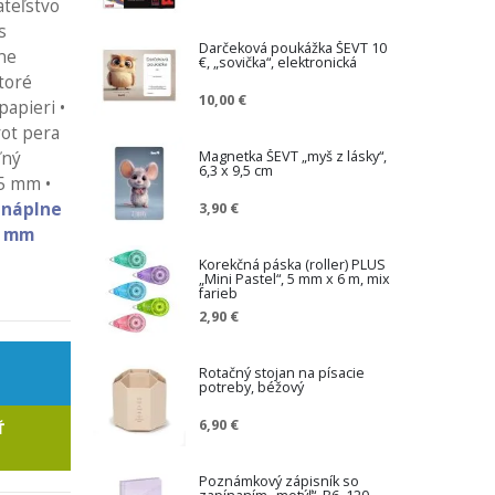
ateľstvo
s
Darčeková poukážka ŠEVT 10
ne
€, „sovička“, elektronická
ktoré
10,00 €
apieri •
rot pera
Magnetka ŠEVT „myš z lásky“,
ľný
6,3 x 9,5 cm
35 mm •
 náplne
3,90 €
7 mm
Korekčná páska (roller) PLUS
„Mini Pastel“, 5 mm x 6 m, mix
farieb
2,90 €
Rotačný stojan na písacie
potreby, béžový
6,90 €
Ť
Poznámkový zápisník so