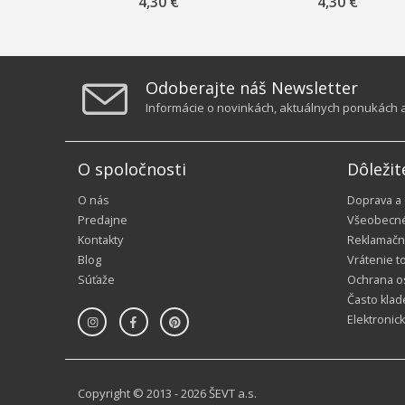
4,30 €
4,30 €
koralové
Odoberajte náš Newsletter
Informácie o novinkách, aktuálnych ponukách a 
O spoločnosti
Dôležit
O nás
Doprava a
Predajne
Všeobecn
Kontakty
Reklamačn
Blog
Vrátenie t
Súťaže
Ochrana o
Často klad
Elektronic
Copyright © 2013 - 2026 ŠEVT a.s.