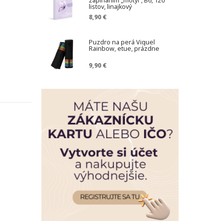
zapínaním „motýľ“, B6, 120
listov, linajkový
8,90 €
Puzdro na perá Viquel
Rainbow, etue, prázdne
9,90 €