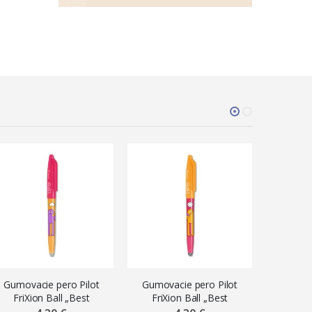
Gumovacie pero Pilot
Gumovacie pero Pilot
Gumova
FriXion Ball „Best
FriXion Ball „Best
FriXi
Friends“, 0,7 mm,
Friends“, 0,7 mm, ružové
Friends“