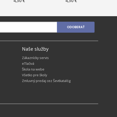
4,30 €
4,30 €
oranžové
ODOBERAŤ
Naše služby
Zákaznícky servis
eTlačivá
Škola na webe
Všetko pre školy
Zmluvný predaj cez Ševtkatalóg