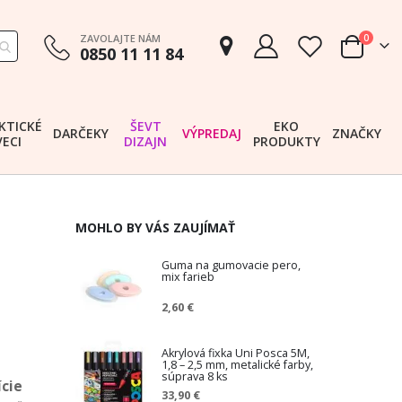
položk
ZAVOLAJTE NÁM
0
0850 11 11 84
Cart
KTICKÉ
ŠEVT
EKO
DARČEKY
VÝPREDAJ
ZNAČKY
VECI
DIZAJN
PRODUKTY
MOHLO BY VÁS ZAUJÍMAŤ
Guma na gumovacie pero,
mix farieb
2,60 €
Akrylová fixka Uni Posca 5M,
1,8 – 2,5 mm, metalické farby,
súprava 8 ks
ície
33,90 €