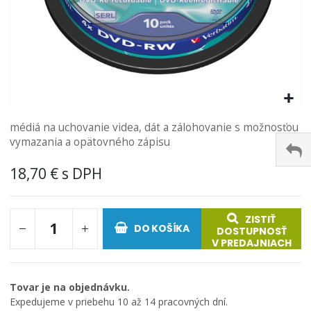
Preskočiť
médiá na uchovanie videa, dát a zálohovanie s možnosťou
na
vymazania a opätovného zápisu
začiatok
galérie
18,70 €
obrázkov
ZISTIŤ
DO KOŠÍKA
DOSTUPNOSŤ
V PREDAJNIACH
Tovar je na objednávku.
Expedujeme v priebehu 10 až 14 pracovných dní.