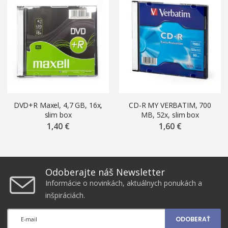
DVD+R Maxel, 4,7 GB, 16x,
CD-R MY VERBATIM, 700
slim box
MB, 52x, slim box
1,40 €
1,60 €
Odoberajte náš Newsletter
Informácie o novinkách, aktuálnych ponukách a
inšpiráciách.
ODOBERAŤ