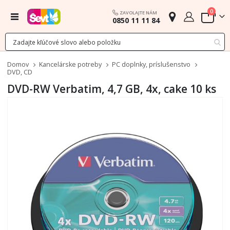
polož
0
ZAVOLAJTE NÁM
Menu
0850 11 11 84
Cart
Domov
Kancelárske potreby
PC doplnky, príslušenstvo
DVD, CD
DVD-RW Verbatim, 4,7 GB, 4x, cake 10 ks
Preskočiť
na
koniec
galérie
obrázkov