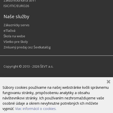
Zákaznícka karta ŠEVT
ISIC/ITIC/EURO26
Naše služby
Zákaznícky servis
eTlačivá
Škola na webe
Všetko pre školy
Zmluvný predaj cez Ševtkatalóg
Copyright © 2013 - 2026 ŠEVT a.s.
Súbory cookies používame na našej webstránke kvôli správnemu
fungovaniu stránky, prispôsobeniu analytiky a obsahu
návštevníkovi stránky. Ich používaním nezhromažďujeme vaše
osobné údaje a okrem nevyhnutne potrebných ich môžete
vypnúť.
Viac informácií o cookies.