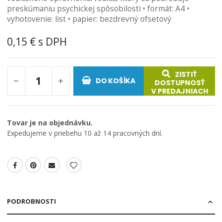
preskúmaniu psychickej spôsobilosti • formát: A4 •
galérie
vyhotovenie: list • papier: bezdrevný ofsetový
obrázkov
0,15 €
ZISTIŤ
DO KOŠÍKA
DOSTUPNOSŤ
V PREDAJNIACH
Tovar je na objednávku.
Expedujeme v priebehu 10 až 14 pracovných dní.
PODROBNOSTI