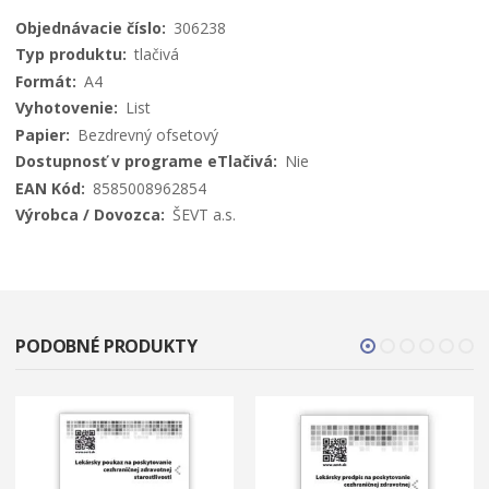
Viac
306238
informácií
tlačivá
A4
List
Bezdrevný ofsetový
Nie
8585008962854
ŠEVT a.s.
PODOBNÉ PRODUKTY