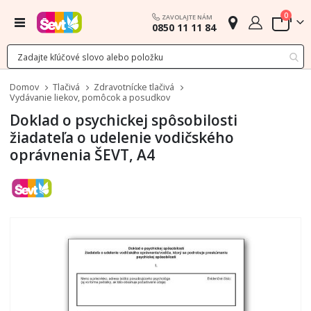
polož
0
ZAVOLAJTE NÁM
Menu
0850 11 11 84
Cart
Domov
Tlačivá
Zdravotnícke tlačivá
Vydávanie liekov, pomôcok a posudkov
Doklad o psychickej spôsobilosti
žiadateľa o udelenie vodičského
oprávnenia ŠEVT, A4
Preskočiť
na
koniec
galérie
obrázkov