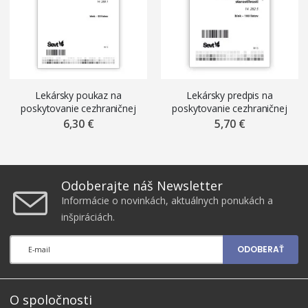
Lekársky poukaz na
Lekársky predpis na
poskytovanie cezhraničnej
poskytovanie cezhraničnej
zdravotnej starostlivosti
zdravotnej starostlivosti
6,30 €
5,70 €
ŠEVT, A5, 50 listov
ŠEVT, A6, 100 listov
Odoberajte náš Newsletter
Informácie o novinkách, aktuálnych ponukách a
inšpiráciách.
ODOBERAŤ
O spoločnosti