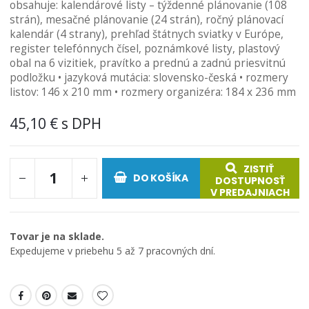
obsahuje: kalendárové listy – týždenné plánovanie (108
strán), mesačné plánovanie (24 strán), ročný plánovací
kalendár (4 strany), prehľad štátnych sviatky v Európe,
register telefónnych čísel, poznámkové listy, plastový
obal na 6 vizitiek, pravítko a prednú a zadnú priesvitnú
podložku • jazyková mutácia: slovensko-česká • rozmery
listov: 146 x 210 mm • rozmery organizéra: 184 x 236 mm
45,10 €
ZISTIŤ
DO KOŠÍKA
DOSTUPNOSŤ
V PREDAJNIACH
Tovar je na sklade.
Expedujeme v priebehu 5 až 7 pracovných dní.