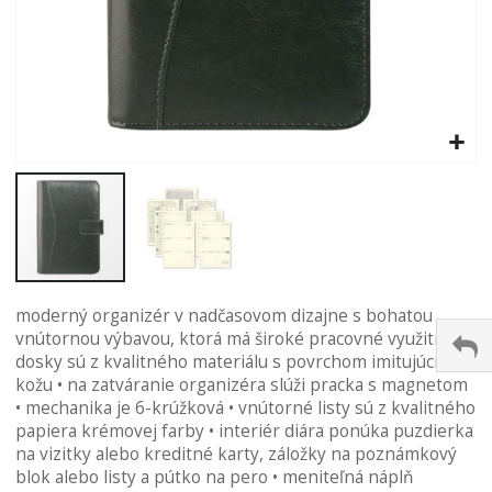
Preskočiť
moderný organizér v nadčasovom dizajne s bohatou
na
vnútornou výbavou, ktorá má široké pracovné využitie •
začiatok
dosky sú z kvalitného materiálu s povrchom imitujúcime
galérie
kožu • na zatváranie organizéra slúži pracka s magnetom
obrázkov
• mechanika je 6-krúžková • vnútorné listy sú z kvalitného
papiera krémovej farby • interiér diára ponúka puzdierka
na vizitky alebo kreditné karty, záložky na poznámkový
blok alebo listy a pútko na pero • meniteľná náplň