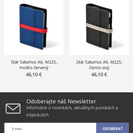
Diár Saturnus A6, M225,
Diár Saturnus A6, M225,
modro-červený
čierno-sivý
46,10 €
46,10 €
Odoberajte náš Newsletter
Informácie o novinkách, aktuálnych ponukách a
inšpiráciách.
ODOBERAŤ