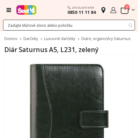
polož
0
ZAVOLAJTE NÁM
Menu
0850 11 11 84
Cart
Domov
Darčeky
Luxusné darčeky
Diáre, organizéry Saturnus
Diár Saturnus A5, L231, zelený
Preskočiť
na
koniec
galérie
obrázkov