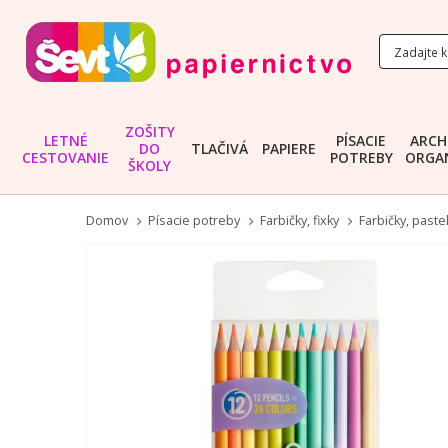
ZOŠITY
LETNÉ
PÍSACIE
ARCH
DO
TLAČIVÁ
PAPIERE
CESTOVANIE
POTREBY
ORGAN
ŠKOLY
Domov
Písacie potreby
Farbičky, fixky
Farbičky, paste
Preskočiť
na
koniec
galérie
obrázkov