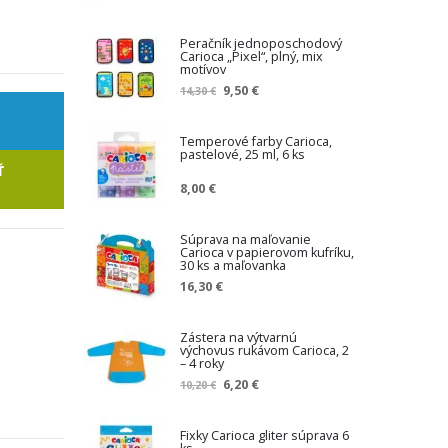
Peračník jednoposchodový
Carioca „Pixel“, plný, mix
motívov
Z
9,50 €
14,30 €
n
í
ž
Temperové farby Carioca,
pastelové, 25 ml, 6 ks
e
Ť
n
8,00 €
á
c
e
Súprava na maľovanie
n
Carioca v papierovom kufríku,
a
30 ks a maľovanka
16,30 €
Zástera na výtvarnú
výchovus rukávom Carioca, 2
– 4 roky
Z
6,20 €
10,20 €
n
í
ž
Fixky Carioca gliter súprava 6