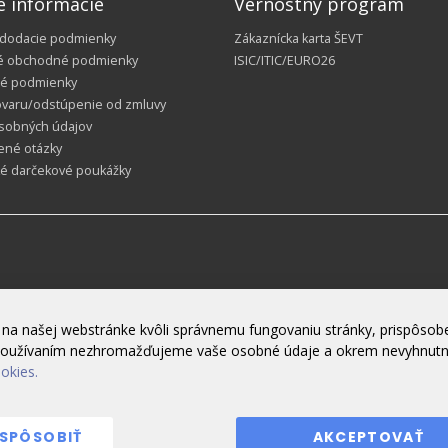
é informácie
Vernostný program
 dodacie podmienky
Zákaznícka karta ŠEVT
é obchodné podmienky
ISIC/ITIC/EURO26
é podmienky
ovaru/odstúpenie od zmluvy
sobných údajov
ené otázky
ké darčekové poukážky
na našej webstránke kvôli správnemu fungovaniu stránky, prispôsobe
h používaním nezhromažďujeme vaše osobné údaje a okrem nevyhnut
ookies.
ISPÔSOBIŤ
AKCEPTOVAŤ