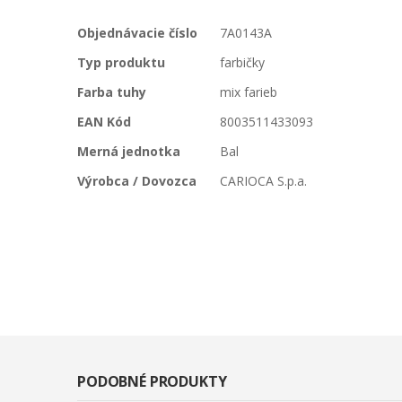
Viac
Objednávacie číslo
7A0143A
informácií
Typ produktu
farbičky
Farba tuhy
mix farieb
EAN Kód
8003511433093
Merná jednotka
Bal
Výrobca / Dovozca
CARIOCA S.p.a.
PODOBNÉ PRODUKTY