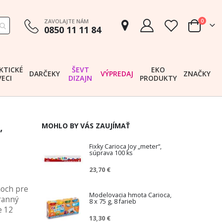
položk
ZAVOLAJTE NÁM
0
0850 11 11 84
Cart
KTICKÉ
ŠEVT
EKO
DARČEKY
VÝPREDAJ
ZNAČKY
VECI
DIZAJN
PRODUKTY
,
MOHLO BY VÁS ZAUJÍMAŤ
Fixky Carioca Joy „meter“,
súprava 100 ks
23,70 €
ňoch pre
Modelovacia hmota Carioca,
hranný
8 x 75 g, 8 farieb
e 12
13,30 €