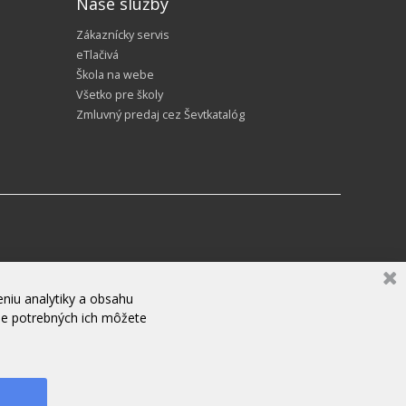
Naše služby
Zákaznícky servis
eTlačivá
Škola na webe
Všetko pre školy
Zmluvný predaj cez Ševtkatalóg
niu analytiky a obsahu
ne potrebných ich môžete
ZANECHAJTE NÁM SPRÁVU