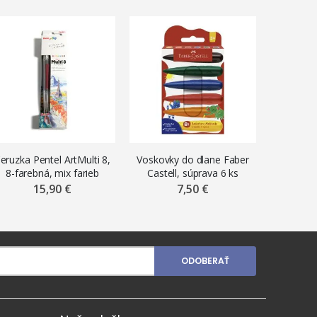
eruzka Pentel ArtMulti 8,
Voskovky do dlane Faber
Farb
8-farebná, mix farieb
Castell, súprava 6 ks
Easycol
15,90 €
7,50 €
ODOBERAŤ