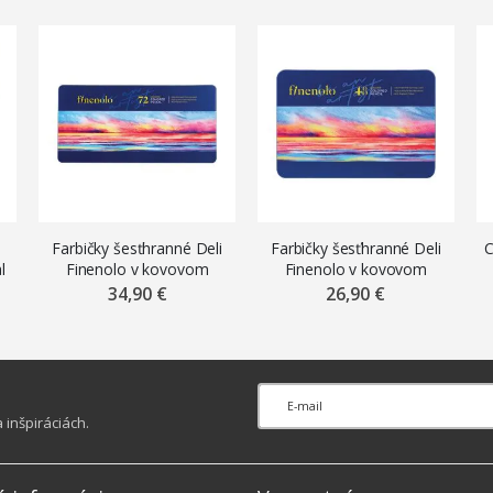
Farbičky šesťhranné Deli
Farbičky šesťhranné Deli
C
l
Finenolo v kovovom
Finenolo v kovovom
puzdre, 72 ks
puzdre, 48 ks
34,90 €
26,90 €
inšpiráciách.