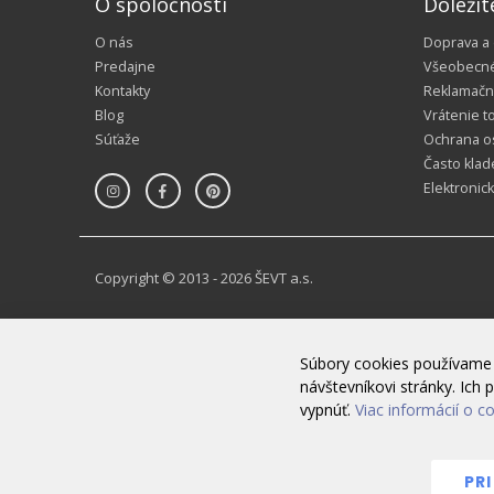
O spoločnosti
Dôležit
O nás
Doprava a
Predajne
Všeobecn
Kontakty
Reklamačn
Blog
Vrátenie t
Súťaže
Ochrana o
Často klad
Elektronic
Copyright © 2013 - 2026 ŠEVT a.s.
Súbory cookies používame 
návštevníkovi stránky. Ic
vypnúť.
Viac informácií o c
PR