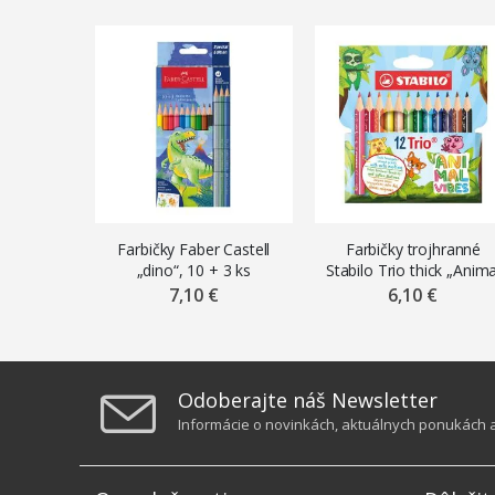
Farbičky Faber Castell
Farbičky trojhranné
„dino“, 10 + 3 ks
Stabilo Trio thick „Anima
metalické
Vibes“, krátke, 12 ks
7,10 €
6,10 €
Odoberajte náš Newsletter
Informácie o novinkách, aktuálnych ponukách a 