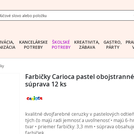
IVÁCIA,
KANCELÁRSKE
ŠKOLSKÉ
KREATIVITA,
GASTRO,
PRA
IZÁCIA
POTREBY
POTREBY
ZÁBAVA
PÁRTY
lky
Farbičky Carioca pastel obojstranné
súprava 12 ks
kvalitné dvojfarebné ceruzky v pastelových odtie
tých čo majú radi jemnosť a uvoľnenosť • majú 6-
tvar • priemer farbičky: 3,3 mm • súprava obsahuj
farbičiek