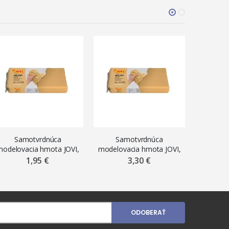
Samotvrdnúca
Samotvrdnúca
Sa
modelovacia hmota JOVI,
modelovacia hmota JOVI,
modelova
250 g, okrová
500 g, okrová
5
1,95 €
3,30 €
ODOBERAŤ