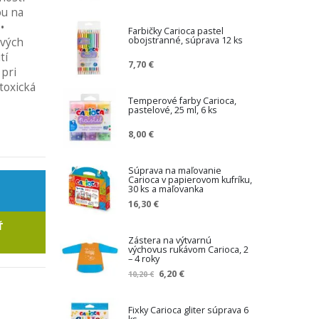
n
ou na
í
•
ž
Farbičky Carioca pastel
obojstranné, súprava 12 ks
ových
e
n
tí
7,70 €
á
 pri
c
toxická
e
Temperové farby Carioca,
n
pastelové, 25 ml, 6 ks
a
8,00 €
Súprava na maľovanie
Carioca v papierovom kufríku,
30 ks a maľovanka
16,30 €
Ť
Zástera na výtvarnú
výchovus rukávom Carioca, 2
– 4 roky
Z
6,20 €
10,20 €
n
í
ž
Fixky Carioca gliter súprava 6