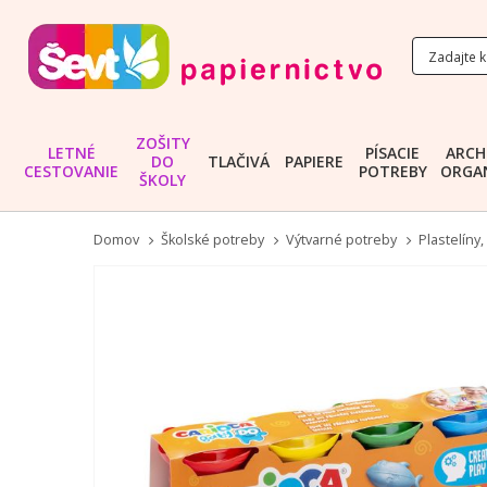
ZOŠITY
LETNÉ
PÍSACIE
ARCH
DO
TLAČIVÁ
PAPIERE
CESTOVANIE
POTREBY
ORGAN
ŠKOLY
Domov
Školské potreby
Výtvarné potreby
Plastelíny
Preskočiť
na
koniec
galérie
obrázkov