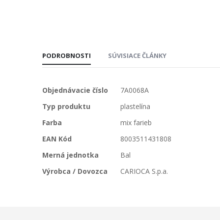
PODROBNOSTI
SÚVISIACE ČLÁNKY
Viac
Objednávacie číslo
7A0068A
informácií
Typ produktu
plastelína
Farba
mix farieb
EAN Kód
8003511431808
Merná jednotka
Bal
Výrobca / Dovozca
CARIOCA S.p.a.