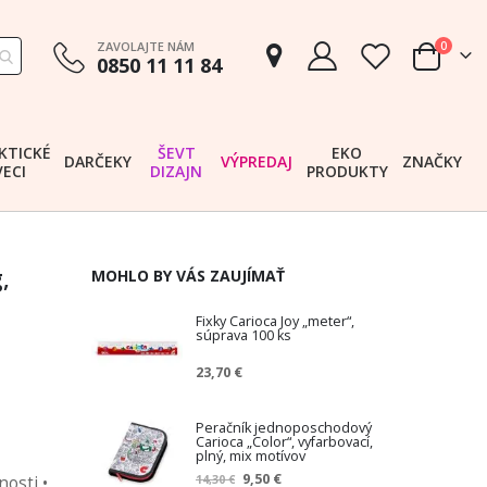
položk
ZAVOLAJTE NÁM
0
0850 11 11 84
Cart
KTICKÉ
ŠEVT
EKO
DARČEKY
VÝPREDAJ
ZNAČKY
VECI
DIZAJN
PRODUKTY
,
MOHLO BY VÁS ZAUJÍMAŤ
Fixky Carioca Joy „meter“,
súprava 100 ks
23,70 €
Peračník jednoposchodový
Carioca „Color“, vyfarbovací,
plný, mix motívov
Z
9,50 €
osti •
14,30 €