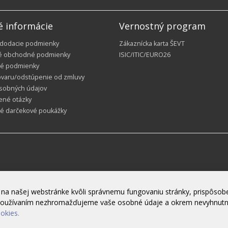
é informácie
Vernostný program
 dodacie podmienky
Zákaznícka karta ŠEVT
é obchodné podmienky
ISIC/ITIC/EURO26
é podmienky
ovaru/odstúpenie od zmluvy
sobných údajov
ené otázky
ké darčekové poukážky
na našej webstránke kvôli správnemu fungovaniu stránky, prispôsobe
h používaním nezhromažďujeme vaše osobné údaje a okrem nevyhnut
ookies.