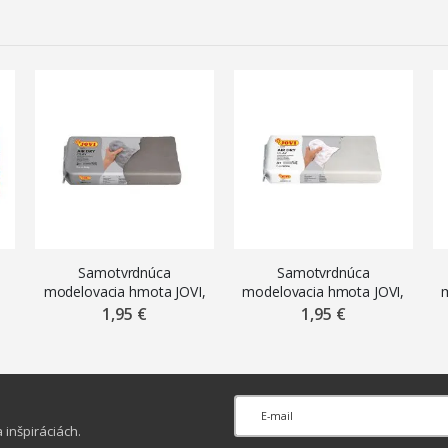
Samotvrdnúca
Samotvrdnúca
modelovacia hmota JOVI,
modelovacia hmota JOVI,
250 g, sivá
250 g, biela
1,95 €
1,95 €
inšpiráciách.