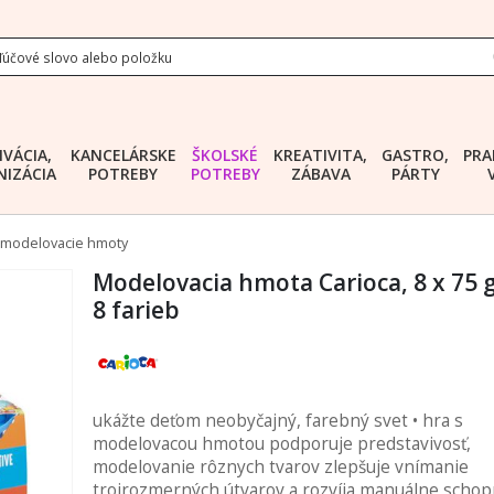
IVÁCIA,
KANCELÁRSKE
ŠKOLSKÉ
KREATIVITA,
GASTRO,
PRA
IZÁCIA
POTREBY
POTREBY
ZÁBAVA
PÁRTY
, modelovacie hmoty
Modelovacia hmota Carioca, 8 x 75 g
8 farieb
ukážte deťom neobyčajný, farebný svet • hra s
modelovacou hmotou podporuje predstavivosť,
modelovanie rôznych tvarov zlepšuje vnímanie
trojrozmerných útvarov a rozvíja manuálne schopn