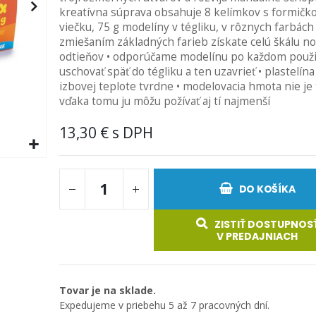
kreatívna súprava obsahuje 8 kelímkov s formičk
viečku, 75 g modelíny v tégliku, v rôznych farbách 
zmiešaním základných farieb získate celú škálu n
odtieňov • odporúčame modelínu po každom použi
uschovať späť do tégliku a ten uzavrieť • plastelína
izbovej teplote tvrdne • modelovacia hmota nie je 
vďaka tomu ju môžu požívať aj tí najmenší
13,30 €
DO KOŠÍKA
ZISTIŤ DOSTUPNOS
V PREDAJNIACH
Tovar je na sklade.
Expedujeme v priebehu 5 až 7 pracovných dní.