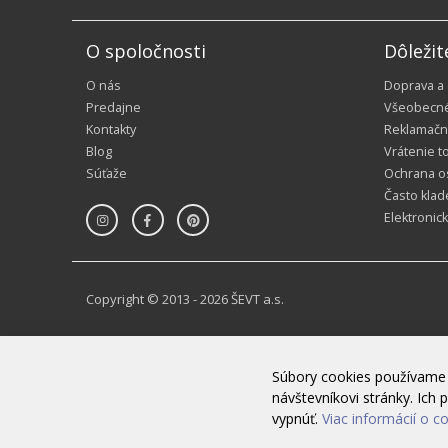
O spoločnosti
Dôležit
O nás
Doprava a
Predajne
Všeobecn
Kontakty
Reklamačn
Blog
Vrátenie t
Súťaže
Ochrana o
Často klad
Elektronic
Copyright © 2013 - 2026 ŠEVT a.s.
Súbory cookies používame 
návštevníkovi stránky. Ic
vypnúť.
Viac informácií o c