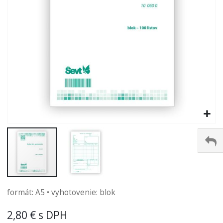
Preskočiť
formát: A5 • vyhotovenie: blok
na
začiatok
2,80 €
galérie