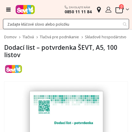
polož
0
ZAVOLAJTE NÁM
Menu
0850 11 11 84
Cart
Domov
Tlačivá
Tlačivá pre podnikanie
Skladové hospodárstvo
Dodací list – potvrdenka ŠEVT, A5, 100
listov
Preskočiť
na
koniec
galérie
obrázkov