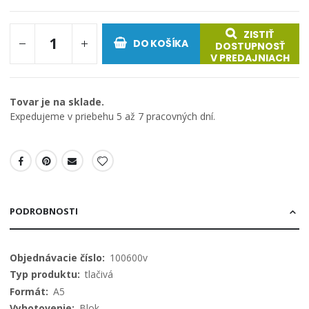
obrázkov
ZISTIŤ
DO KOŠÍKA
DOSTUPNOSŤ
V PREDAJNIACH
Tovar je na sklade.
Expedujeme v priebehu 5 až 7 pracovných dní.
PODROBNOSTI
Viac
100600v
informácií
tlačivá
A5
Blok