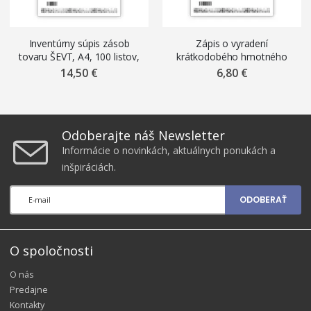
Inventúrny súpis zásob
Zápis o vyradení
tovaru ŠEVT, A4, 100 listov,
krátkodobého hmotného
samopriepis
majetku ŠEVT, A4, 50 listov
14,50 €
6,80 €
Odoberajte náš Newsletter
Informácie o novinkách, aktuálnych ponukách a
inšpiráciách.
ODOBERAŤ
O spoločnosti
O nás
Predajne
Kontakty