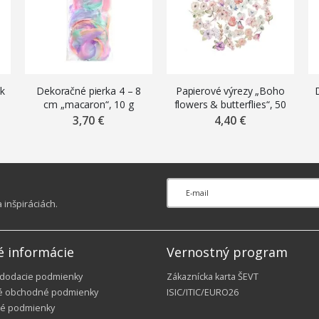
ek
Dekoračné pierka 4 – 8
Papierové výrezy „Boho
,
cm „macaron“, 10 g
flowers & butterflies“, 50
ks
3,70 €
4,40 €
inšpiráciách.
é informácie
Vernostný program
 dodacie podmienky
Zákaznícka karta ŠEVT
é obchodné podmienky
ISIC/ITIC/EURO26
é podmienky