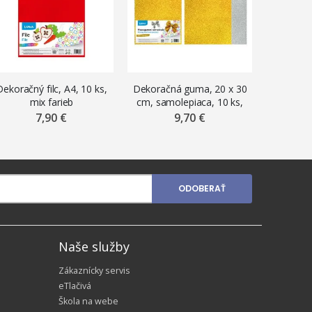
Dekoračný filc, A4, 10 ks,
Dekoračná guma, 20 x 30
Dekoračn
mix farieb
cm, samolepiaca, 10 ks,
cm, sam
mix trblietavých farieb
mix pas
7,90 €
9,70 €
ODOBERAŤ
Naše služby
Zákaznícky servis
eTlačivá
Škola na webe