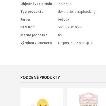
Viac
Objednávacie číslo
777464B
informácií
Typ produktu
dekorácie, scrapbooking
Farba
béžová
EAN Kód
5903925010558
Merná jednotka
Ks
Výrobca / Dovozca
Dalprint sp. z o.o. sp. k.
PODOBNÉ PRODUKTY