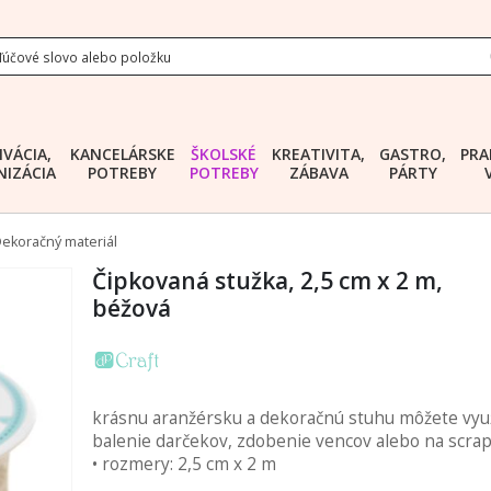
IVÁCIA,
KANCELÁRSKE
ŠKOLSKÉ
KREATIVITA,
GASTRO,
PRA
IZÁCIA
POTREBY
POTREBY
ZÁBAVA
PÁRTY
ekoračný materiál
Čipkovaná stužka, 2,5 cm x 2 m,
béžová
krásnu aranžérsku a dekoračnú stuhu môžete využ
balenie darčekov, zdobenie vencov alebo na scra
• rozmery: 2,5 cm x 2 m