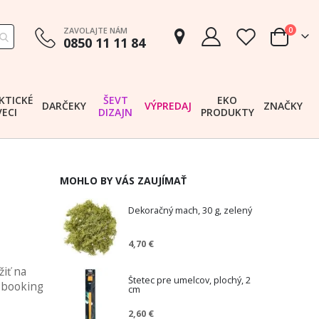
položk
ZAVOLAJTE NÁM
0
0850 11 11 84
Cart
KTICKÉ
ŠEVT
EKO
DARČEKY
VÝPREDAJ
ZNAČKY
VECI
DIZAJN
PRODUKTY
MOHLO BY VÁS ZAUJÍMAŤ
Dekoračný mach, 30 g, zelený
4,70 €
iť na
Štetec pre umelcov, plochý, 2
pbooking
cm
2,60 €