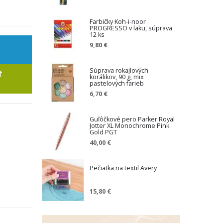
Farbičky Koh-i-noor
PROGRESSO v laku, súprava
12 ks
9,80 €
Súprava rokajlových
Ť
korálikov, 90 g, mix
pastelových farieb
6,70 €
Guľôčkové pero Parker Royal
Jotter XL Monochrome Pink
Gold PGT
40,00 €
Pečiatka na textil Avery
15,80 €