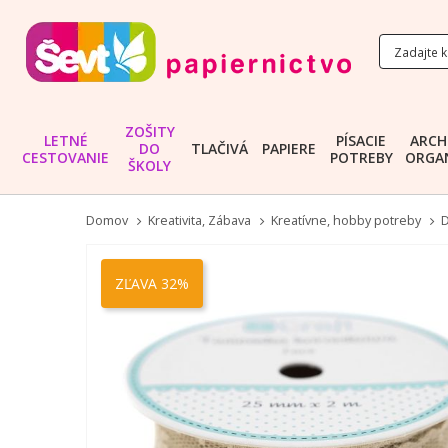
ZOŠITY
LETNÉ
PÍSACIE
ARCH
DO
TLAČIVÁ
PAPIERE
CESTOVANIE
POTREBY
ORGAN
ŠKOLY
Domov
Kreativita, Zábava
Kreatívne, hobby potreby
D
Preskočiť
na
ZĽAVA 32%
koniec
galérie
obrázkov