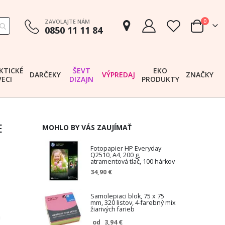
položk
ZAVOLAJTE NÁM
0
0850 11 11 84
Cart
KTICKÉ
ŠEVT
EKO
DARČEKY
VÝPREDAJ
ZNAČKY
VECI
DIZAJN
PRODUKTY
E
MOHLO BY VÁS ZAUJÍMAŤ
Fotopapier HP Everyday
Q2510, A4, 200 g,
atramentová tlač, 100 hárkov
34,90 €
Samolepiaci blok, 75 x 75
mm, 320 listov, 4-farebný mix
žiarivých farieb
n
3,94 €
od