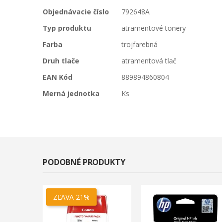
Viac
Objednávacie číslo
792648A
informácií
Typ produktu
atramentové tonery
Farba
trojfarebná
Druh tlače
atramentová tlač
EAN Kód
889894860804
Merná jednotka
Ks
PODOBNÉ PRODUKTY
ZĽAVA 21%