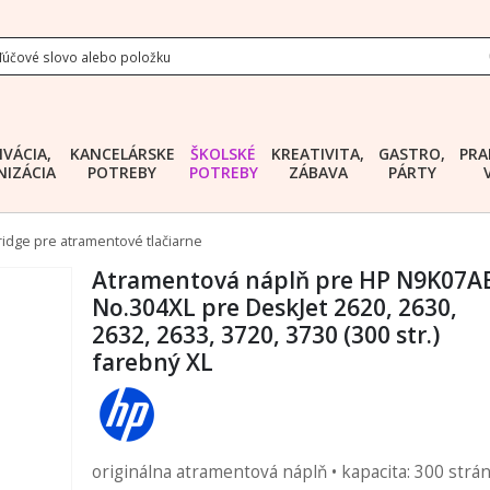
IVÁCIA,
KANCELÁRSKE
ŠKOLSKÉ
KREATIVITA,
GASTRO,
PRA
IZÁCIA
POTREBY
POTREBY
ZÁBAVA
PÁRTY
ridge pre atramentové tlačiarne
Atramentová náplň pre HP N9K07A
No.304XL pre DeskJet 2620, 2630,
2632, 2633, 3720, 3730 (300 str.)
farebný XL
originálna atramentová náplň • kapacita: 300 strá