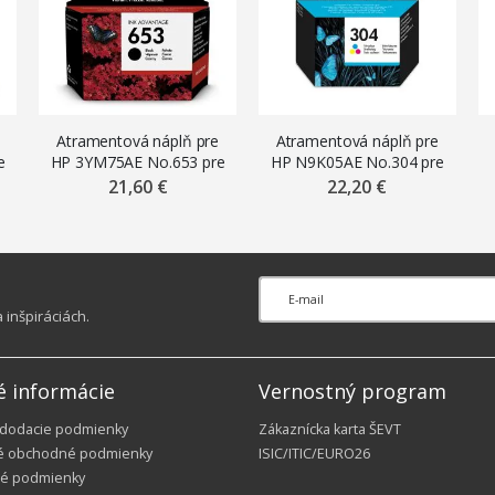
Atramentová náplň pre
Atramentová náplň pre
e
HP 3YM75AE No.653 pre
HP N9K05AE No.304 pre
s
Deskjet IA 6000, IA Plus
DeskJet 2620, 2630, 2632,
21,60 €
22,20 €
6400, 6075, 6475 (360
2633, 3720, 3730 (100
strán), čierna
str.) farebný
inšpiráciách.
é informácie
Vernostný program
 dodacie podmienky
Zákaznícka karta ŠEVT
é obchodné podmienky
ISIC/ITIC/EURO26
é podmienky