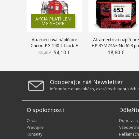
AKCIA PLATÍ LEN
V E-SHOPE
Atramentová náplň pre
Atramentová náplň pre
Canon PG-540 L black +
HP 3YM74AE No.653 pr
CL-541 XL color + GP501
Deskjet IA 6000, IA Plu
54,10 €
Znížená
18,60 €
68,40 €
cena
10 x 15 sada pre: MG
6400, 6075, 6475 (200
2150, 3150 multipack
strán), farebný
Odoberajte náš Newsletter
Informácie o novinkách, aktuálnych ponukách a 
O spoločnosti
Dôležit
O nás
Doprava a
Predajne
Všeobecn
Kontakty
Reklamačn