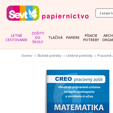
ZOŠITY
LETNÉ
PÍSACIE
ARCH
DO
TLAČIVÁ
PAPIERE
CESTOVANIE
POTREBY
ORGAN
ŠKOLY
Domov
Školské potreby
Učebné pomôcky
Pracovné z
Preskočiť
na
koniec
galérie
obrázkov