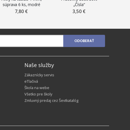
súprava 6 ks, modré
„Čísla“
„Mate
7,80 €
3,50 €
ODOBERAŤ
Naše služby
Zákaznícky servis
eTlačivá
Škola na webe
Všetko pre školy
Zmluvný predaj cez Ševtkatalóg