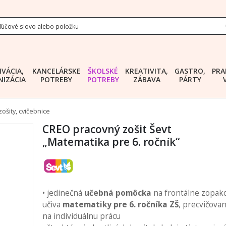
IVÁCIA,
KANCELÁRSKE
ŠKOLSKÉ
KREATIVITA,
GASTRO,
PRA
IZÁCIA
POTREBY
POTREBY
ZÁBAVA
PÁRTY
ošity, cvičebnice
CREO pracovný zošit Ševt
„Matematika pre 6. ročník“
• jedinečná
učebná pomôcka
na frontálne zopak
učiva
matematiky pre 6. ročníka ZŠ
, precvičovani
na individuálnu prácu