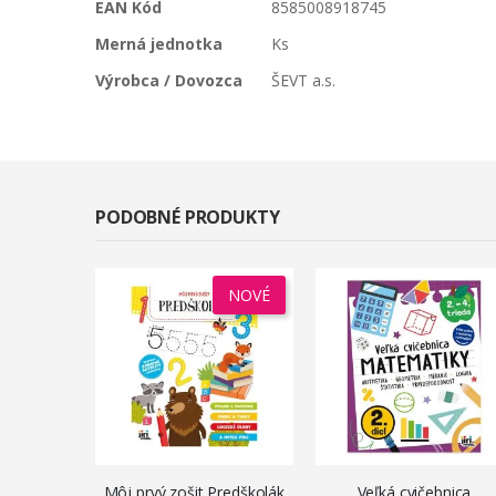
EAN Kód
8585008918745
Merná jednotka
Ks
Výrobca / Dovozca
ŠEVT a.s.
PODOBNÉ PRODUKTY
NOVÉ
Môj prvý zošit Predškolák
Veľká cvičebnica