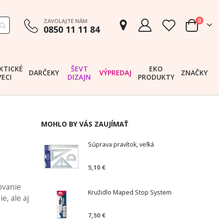
položk
ZAVOLAJTE NÁM
0
0850 11 11 84
Cart
KTICKÉ
ŠEVT
EKO
DARČEKY
VÝPREDAJ
ZNAČKY
VECI
DIZAJN
PRODUKTY
MOHLO BY VÁS ZAUJÍMAŤ
Súprava pravítok, veľká
5,10 €
ovanie
Kružidlo Maped Stop System
e, ale aj
7,50 €