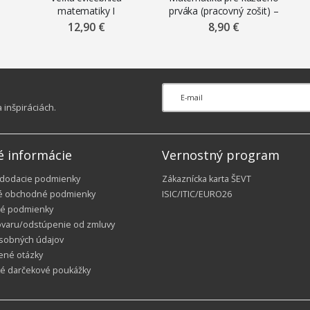
matematiky I
prváka (pracovný zošit) –
Pavol Černek, Vladimír
12,90 €
8,90 €
Repáš
inšpiráciách.
é informácie
Vernostný program
 dodacie podmienky
Zákaznícka karta ŠEVT
é obchodné podmienky
ISIC/ITIC/EURO26
é podmienky
ovaru/odstúpenie od zmluvy
sobných údajov
ené otázky
ké darčekové poukážky