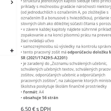
• štruktúra jednotlivých kapitol sleduje tieto princí
príklady s možnosťou gradácie náročnosti niektor
(od jednoduchších s označením A, po zložitejšie s
označením B a bonusové s hviezdičkou), pridanie
slovných úloh ako dôležitej súčasti čítania s por
• v závere každej kapitoly nájdete súhrnné príklad
zopakovanie a na konci písomnú prácu na prevere
žiaci ovládajú učivo
• samozrejmosťou sú výsledky na kontrolu správn
• tento pracovný zošit má
odporúčaciu doložku 
SR (2021/17429:5-A2201)
• je zaradený do „Zoznamu schválených učebníc,
schválených učebných textov, schválených praco
zošitov, odporúčaných učebníc a odporúčaných
pracovných zošitov“, na zakúpenie ktorých minist
školstva poskytuje školám finančné prostriedky
•
formát
: A4
•
obsahuje 56 strán
6,50 €