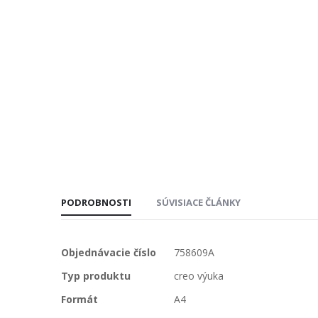
PODROBNOSTI
SÚVISIACE ČLÁNKY
Viac
Objednávacie číslo
758609A
informácií
Typ produktu
creo výuka
Formát
A4