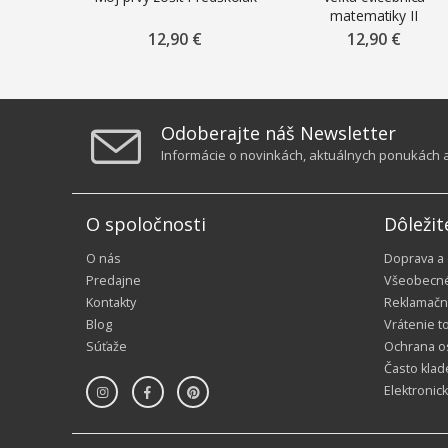
matematiky II
12,90 €
12,90 €
Odoberajte náš Newsletter
Informácie o novinkách, aktuálnych ponukách a 
O spoločnosti
Dôležit
O nás
Doprava a
Predajne
Všeobecn
Kontakty
Reklamačn
Blog
Vrátenie t
Súťaže
Ochrana o
Často klad
Elektronic