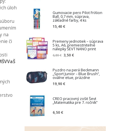
py:
ých úloh
Gumovacie pero Pilot FriXion
Ball, 0,7 mm, súprava,
základné farby, 4 ks
 súboru
15,40 €
ozumením
y na
nie či
Premeny jednotiek – súprava
5 ks, A6, premiestniteľné
nálepky ŠEVT NANO print
osti
Z
3,50 €
6,80 €
n
MŠVVaŠ
í
ž
Puzdro na perá Beckmann
„Sport Junior – Blue Brush“,
e
oválne etue, prázdne
n
vných
19,90 €
á
c
erstvo
e
CREO pracovný zošit Ševt
n
„Matematika pre 7. ročník“
a
6,50 €