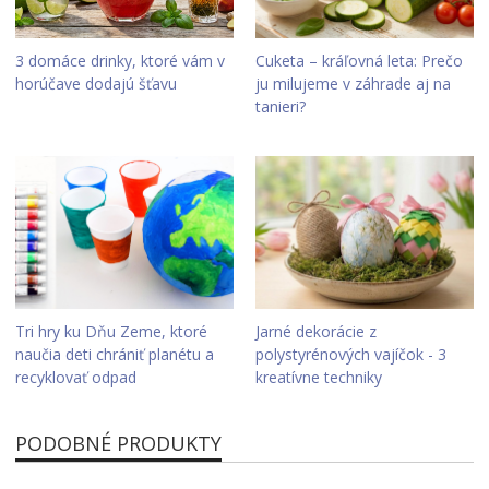
3 domáce drinky, ktoré vám v
Cuketa – kráľovná leta: Prečo
horúčave dodajú šťavu
ju milujeme v záhrade aj na
tanieri?
Tri hry ku Dňu Zeme, ktoré
Jarné dekorácie z
naučia deti chrániť planétu a
polystyrénových vajíčok - 3
recyklovať odpad
kreatívne techniky
PODOBNÉ PRODUKTY