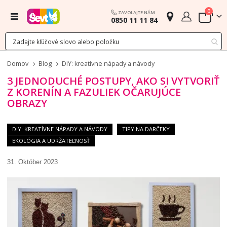
polož
0
ZAVOLAJTE NÁM
Menu
0850 11 11 84
Cart
Domov
Blog
DIY: kreatívne nápady a návody
3 JEDNODUCHÉ POSTUPY, AKO SI VYTVORIŤ
Z KORENÍN A FAZULIEK OČARUJÚCE
OBRAZY
DIY: KREATÍVNE NÁPADY A NÁVODY
TIPY NA DARČEKY
EKOLÓGIA A UDRŽATEĽNOSŤ
31. Október 2023