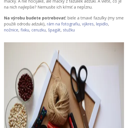
mačky. A nie hocijaké, ale mačky z fazuliek adzuki. A viete, čo je
na nich najlepšie? Nemusíte ich kŕmiť a nepĺznu.
Na výrobu budete potrebovať:
biele a tmavé fazuľky (my sme
použili odrodu adzuki),
rám na fotografiu
,
výkres
,
lepidlo
,
nožnice
,
fixku
,
ceruzku
,
špagát
,
stužku