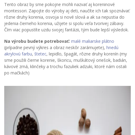
Tento obraz by sme pokojne mohli nazvať aj koreninové
montessori. Zapojte do výroby aj deti, naučíte ich tak spoznávať
rôzne druhy korenia, osvoja si nové slová a ak sa nepustia do
jedenia čierneho korenia, užijete si spolu veľa tvorivej zábavy.
Čím viac popustíte uzdu svojej fantázii, tým bude lepší výsledok.
Na výrobu budete potrebovať:
malé maliarske plátno
(prípadne pevný výkres a obraz neskôr zarámujete),
hnedú
akrylovú farbu
,
štetec
, lepidlo, špagát, rôzne druhy korenín (my
sme použili čierne korenie, škoricu, muškátový oriešok, badián,
kávové zrná, klinčeky a trochu fazuliek adzuki, ktoré nám ostali
po mačkách)