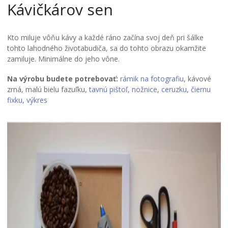
Kávičkárov sen
Kto miluje vôňu kávy a každé ráno začína svoj deň pri šálke
tohto lahodného životabudiča, sa do tohto obrazu okamžite
zamiluje. Minimálne do jeho vône.
Na výrobu budete potrebovať:
rámik na fotografiu
, kávové
zrná, malú bielu fazuľku,
tavnú pištoľ
,
nožnice
,
ceruzku
,
čiernu
fixku
,
výkres