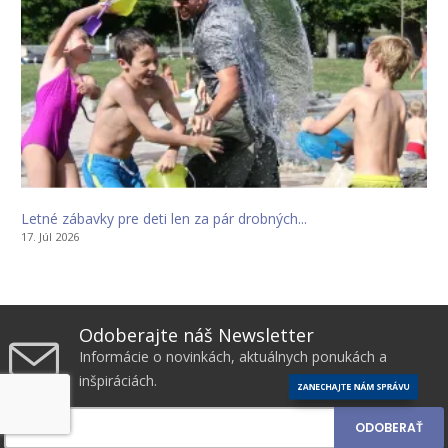
Letné zábavky pre deti len za pár drobných...
17. Júl 2026
Odoberajte náš Newsletter
Informácie o novinkách, aktuálnych ponukách a
inšpiráciách.
ZANECHAJTE NÁM SPRÁVU
ODOBERAŤ