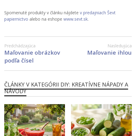
Spomenuté produkty v článku nájdete
v predajniach Ševt
papiernictvo
alebo na eshope
www.sevt.sk
.
Predchádzajúca
Nasledujúca
Maľovanie obrázkov
Maľovanie ihlou
podľa čísel
ČLÁNKY V KATEGÓRII DIY: KREATÍVNE NÁPADY A
NÁVODY