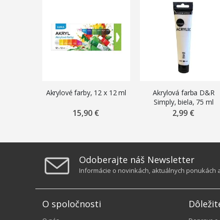
Akrylové farby, 12 x 12 ml
Akrylová farba D&R
Simply, biela, 75 ml
15,90 €
2,99 €
Odoberajte náš Newsletter
Informácie o novinkách, aktuálnych ponukách a 
O spoločnosti
Dôležit