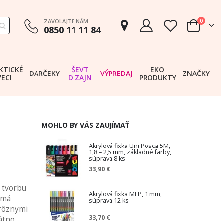
položk
ZAVOLAJTE NÁM
0
0850 11 11 84
Cart
KTICKÉ
ŠEVT
EKO
DARČEKY
VÝPREDAJ
ZNAČKY
VECI
DIZAJN
PRODUKTY
á
MOHLO BY VÁS ZAUJÍMAŤ
Akrylová fixka Uni Posca 5M,
1,8 – 2,5 mm, základné farby,
súprava 8 ks
33,90 €
a tvorbu
Akrylová fixka MFP, 1 mm,
• má
súprava 12 ks
 rôznymi
33,70 €
átno,