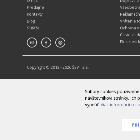
O nás
Doprava a
Predajne
Všeobecn
Kontakty
Reklamačn
Blog
Vrátenie t
Súťaže
Ochrana o
Často klad
Elektronic
Copyright © 2013 - 2026 ŠEVT a.s.
Súbory cookies používame 
návštevníkovi stránky. Ic
Dobrý deň, môžem Vám poradiť?
vypnúť.
Viac informácií o c
Žiadny chatbot – odpovedá vám naša kolegynka Janka
Akceptovať chat
Nie, ďakujem
PR