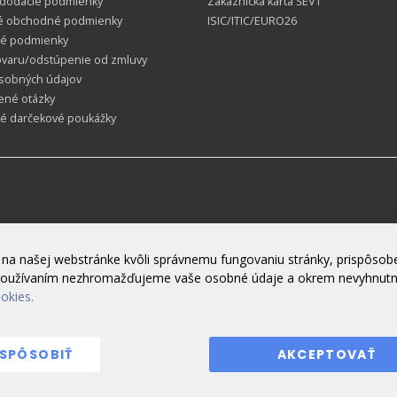
 dodacie podmienky
Zákaznícka karta ŠEVT
é obchodné podmienky
ISIC/ITIC/EURO26
é podmienky
ovaru/odstúpenie od zmluvy
sobných údajov
ené otázky
ké darčekové poukážky
na našej webstránke kvôli správnemu fungovaniu stránky, prispôsobe
h používaním nezhromažďujeme vaše osobné údaje a okrem nevyhnut
ookies.
ISPÔSOBIŤ
AKCEPTOVAŤ