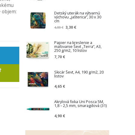
ysokému
• objem:
Detský uterák na výtvarnú
výchovu „jašterica“, 30 x 30
cm
Z
3,30 €
4,80 €
n
í
ž
Papier na kreslenie a
maľovanie Ševt „Terra“, A3,
e
250 g/m2, 10 listov
n
7,70 €
á
c
e
Ť
Skicár Ševt, A4, 190 g/m2, 20
n
listov
a
4,65 €
Akrylová fixka Uni Posca 5M,
1,8 – 2,5 mm, smaragdová (31)
4,90 €