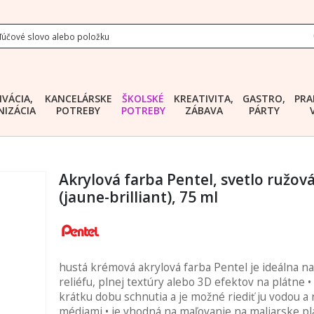
IVÁCIA,
KANCELÁRSKE
ŠKOLSKÉ
KREATIVITA,
GASTRO,
PRA
IZÁCIA
POTREBY
POTREBY
ZÁBAVA
PÁRTY
Akrylová farba Pentel, svetlo ružov
(jaune-brilliant), 75 ml
hustá krémová akrylová farba Pentel je ideálna n
reliéfu, plnej textúry alebo 3D efektov na plátne 
krátku dobu schnutia a je možné riediť ju vodou a
médiami • je vhodná na maľovanie na maliarske pl