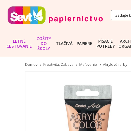
ZOŠITY
LETNÉ
PÍSACIE
ARCH
DO
TLAČIVÁ
PAPIERE
CESTOVANIE
POTREBY
ORGAN
ŠKOLY
Domov
Kreativita, Zábava
Maľovanie
Akrylové farby
Preskočiť
na
koniec
galérie
obrázkov