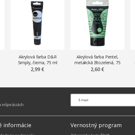
Akrylová farba D&R
Akrylová farba Pentel,
Simply, čierna, 75 ml
metalická žltozelená, 75
ml
2,99 €
2,60 €
inšpiráciách.
é informácie
Vernostný program