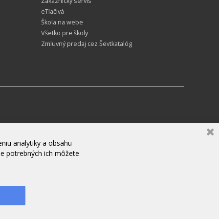
Zákaznícky servis
eTlačivá
Škola na webe
Všetko pre školy
Zmluvný predaj cez Ševtkatalóg
niu analytiky a obsahu
ne potrebných ich môžete
SME ONLINE - NAPÍŠTE NÁM