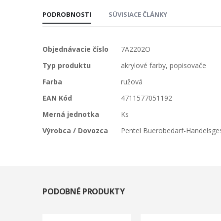
PODROBNOSTI
SÚVISIACE ČLÁNKY
Viac
Objednávacie číslo
7A2202O
informácií
Typ produktu
akrylové farby, popisovače
Farba
ružová
EAN Kód
4711577051192
Merná jednotka
Ks
Výrobca / Dovozca
Pentel Buerobedarf-Handelsge
PODOBNÉ PRODUKTY