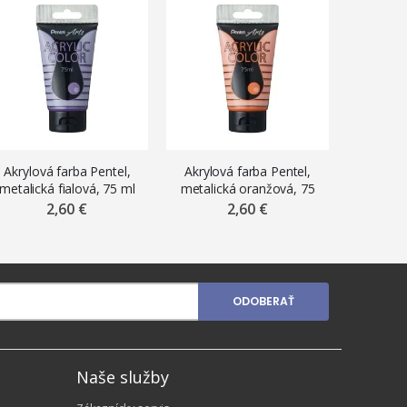
V PR
Akrylová farba Pentel,
Akrylová farba Pentel,
Akrylov
metalická fialová, 75 ml
metalická oranžová, 75
purp
ml
2,60 €
2,60 €
ODOBERAŤ
Naše služby