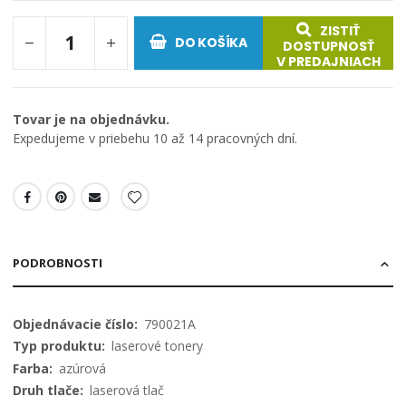
ZISTIŤ
DO KOŠÍKA
DOSTUPNOSŤ
V PREDAJNIACH
Tovar je na objednávku.
Expedujeme v priebehu 10 až 14 pracovných dní.
PODROBNOSTI
Viac
790021A
informácií
laserové tonery
azúrová
laserová tlač