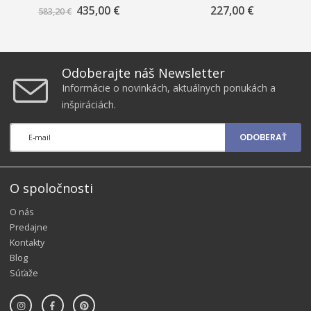
3615 (25.300 str.)
MF742Cdw (5.900 str.) Yellow
435,00 €
Znížená
227,00 €
583,20 €
cena
Odoberajte náš Newsletter
Informácie o novinkách, aktuálnych ponukách a
inšpiráciách.
ODOBERAŤ
O spoločnosti
O nás
Predajne
Kontakty
Blog
Súťaže