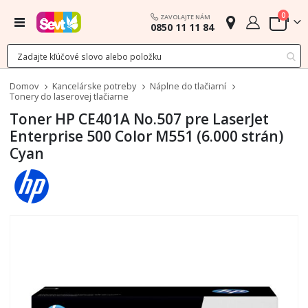
polož
0
ZAVOLAJTE NÁM
Menu
0850 11 11 84
Cart
Domov
Kancelárske potreby
Náplne do tlačiarní
Tonery do laserovej tlačiarne
Toner HP CE401A No.507 pre LaserJet
Enterprise 500 Color M551 (6.000 strán)
Cyan
Preskočiť
na
koniec
galérie
obrázkov