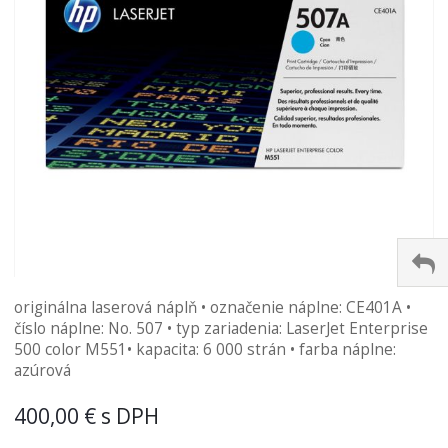
Preskočiť
originálna laserová náplň • označenie náplne: CE401A •
na
číslo náplne: No. 507 • typ zariadenia: LaserJet Enterprise
začiatok
500 color M551• kapacita: 6 000 strán • farba náplne:
galérie
azúrová
obrázkov
400,00 €