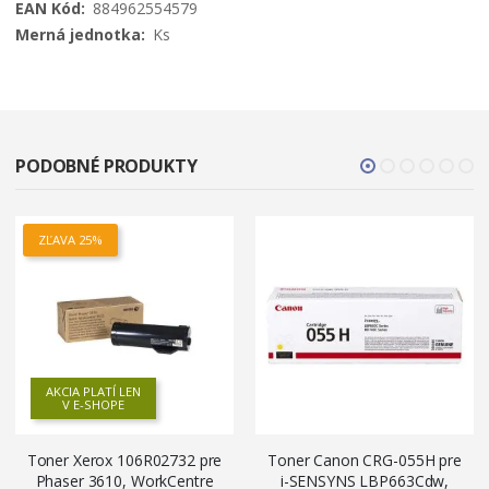
884962554579
Ks
PODOBNÉ PRODUKTY
ZĽAVA 25%
AKCIA PLATÍ LEN
V E-SHOPE
Toner Xerox 106R02732 pre
Toner Canon CRG-055H pre
Phaser 3610, WorkCentre
i-SENSYNS LBP663Cdw,