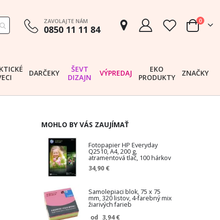
položk
ZAVOLAJTE NÁM
0
0850 11 11 84
Cart
KTICKÉ
ŠEVT
EKO
DARČEKY
VÝPREDAJ
ZNAČKY
VECI
DIZAJN
PRODUKTY
MOHLO BY VÁS ZAUJÍMAŤ
Fotopapier HP Everyday
Q2510, A4, 200 g,
atramentová tlač, 100 hárkov
34,90 €
Samolepiaci blok, 75 x 75
mm, 320 listov, 4-farebný mix
žiarivých farieb
3,94 €
od