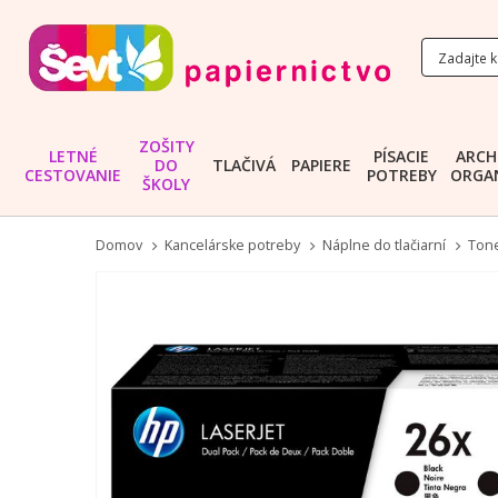
ZOŠITY
LETNÉ
PÍSACIE
ARCH
DO
TLAČIVÁ
PAPIERE
CESTOVANIE
POTREBY
ORGAN
ŠKOLY
Domov
Kancelárske potreby
Náplne do tlačiarní
Tone
Preskočiť
na
koniec
galérie
obrázkov