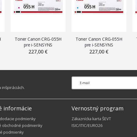
H
Toner Canon CRG-055H
Toner Canon CRG-055H
pre i-SENSYNS
pre i-SENSYNS
w
LBP663Cdw, MF742Cdw
LBP663Cdw, MF742Cdw
227,00 €
227,00 €
(5.900 str.) Magenta
(5.900 str.) Cyan
inšpiráciách.
é informácie
Vernostný program
 dodacie podmienky
Zákaznícka karta ŠEVT
é obchodné podmienky
ISIC/ITIC/EURO26
é podmienky