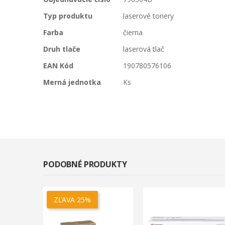
informácií
Typ produktu
laserové tonery
Farba
čierna
Druh tlače
laserová tlač
EAN Kód
190780576106
Merná jednotka
Ks
PODOBNÉ PRODUKTY
ZĽAVA 25%