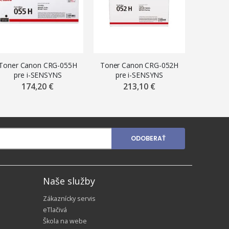
Toner Canon CRG-055H
Toner Canon CRG-052H
Toner H
pre i-SENSYNS
pre i-SENSYNS
pre HP L
LBP663Cdw, MF742Cdw
LBP212/LBP215,
M26 
174,20 €
213,10 €
(7.600 str.) Black
MF421/MF429 (9.200 str.)
Black
ODOBERAŤ
Naše služby
Zákaznícky servis
eTlačivá
Škola na webe