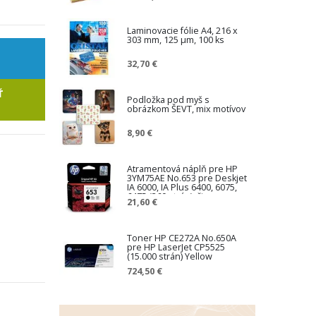
Laminovacie fólie A4, 216 x
303 mm, 125 µm, 100 ks
32,70 €
Ť
Podložka pod myš s
obrázkom ŠEVT, mix motívov
8,90 €
Atramentová náplň pre HP
3YM75AE No.653 pre Deskjet
IA 6000, IA Plus 6400, 6075,
6475 (360 strán), čierna
21,60 €
Toner HP CE272A No.650A
pre HP LaserJet CP5525
(15.000 strán) Yellow
724,50 €