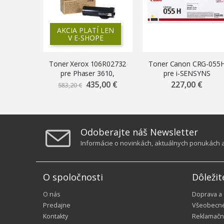
AKCIA PLATÍ LEN
V E-SHOPE
Toner Xerox 106R02732
Toner Canon CRG-055
pre Phaser 3610,
pre i-SENSYNS
WorkCentre 3615 (25.300
LBP663Cdw, MF742Cd
435,00 €
Znížená
227,00 €
583,20 €
cena
str.)
(5.900 str.) Yellow
Odoberajte náš Newsletter
Informácie o novinkách, aktuálnych ponukách a 
O spoločnosti
Dôležit
O nás
Doprava a
Predajne
Všeobecn
Kontakty
Reklamačn