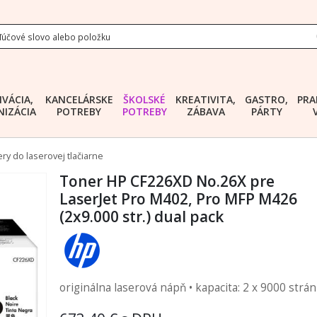
IVÁCIA,
KANCELÁRSKE
ŠKOLSKÉ
KREATIVITA,
GASTRO,
PRA
IZÁCIA
POTREBY
POTREBY
ZÁBAVA
PÁRTY
ry do laserovej tlačiarne
Toner HP CF226XD No.26X pre
LaserJet Pro M402, Pro MFP M426
(2x9.000 str.) dual pack
originálna laserová nápň • kapacita: 2 x 9000 strán