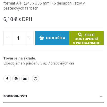
formát A4+ (245 x 305 mm) • 6 deliacich listov v
obrázkov
pastelových farbách
6,10 €
ZISTIŤ
DO KOŠÍKA
DOSTUPNOSŤ
V PREDAJNIACH
Tovar je na sklade.
Expedujeme v priebehu 5 až 7 pracovných dní.
PODROBNOSTI