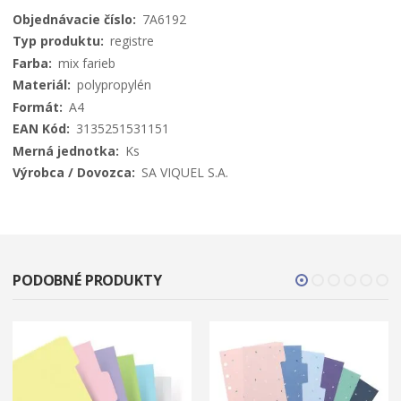
Viac
7A6192
informácií
registre
mix farieb
polypropylén
A4
3135251531151
Ks
SA VIQUEL S.A.
PODOBNÉ PRODUKTY