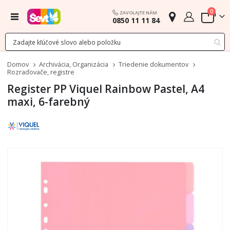
polož
0
ZAVOLAJTE NÁM
Menu
0850 11 11 84
Cart
Domov
Archivácia, Organizácia
Triedenie dokumentov
Rozraďovače, registre
Register PP Viquel Rainbow Pastel, A4
maxi, 6-farebný
Preskočiť
na
koniec
galérie
obrázkov