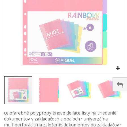
Preskočiť
celofarebné polypropylénové deliace listy na triedenie
na
dokumentov v zakladačoch a obaloch • univerzálna
začiatok
multiperforácia na založenie dokumentov do zakladačov •
galérie