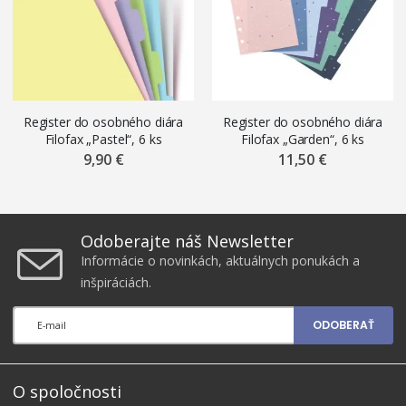
Register do osobného diára
Register do osobného diára
Filofax „Pastel“, 6 ks
Filofax „Garden“, 6 ks
9,90 €
11,50 €
Odoberajte náš Newsletter
Informácie o novinkách, aktuálnych ponukách a
inšpiráciách.
ODOBERAŤ
O spoločnosti