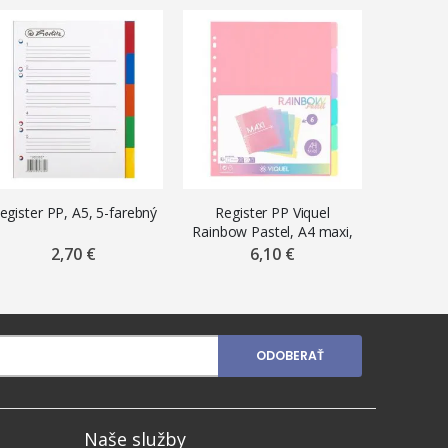
egister PP, A5, 5-farebný
Register PP Viquel
Registe
Rainbow Pastel, A4 maxi,
bloku F
6-farebný
A5 „
2,70 €
6,10 €
ODOBERAŤ
Naše služby