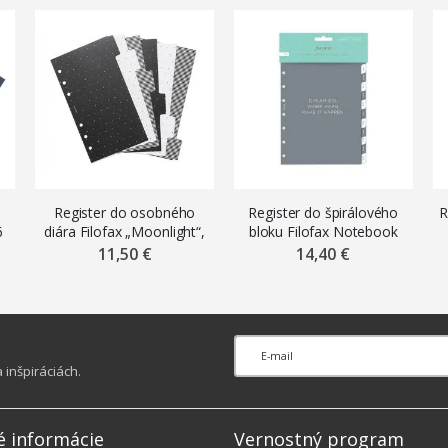
Register do osobného
Register do špirálového
R
6
diára Filofax „Moonlight“,
bloku Filofax Notebook
6 ks
A5, mesačný
11,50 €
14,40 €
inšpiráciách.
é informácie
Vernostný program