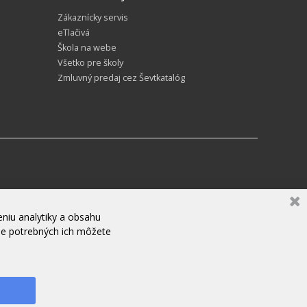
Zákaznícky servis
eTlačivá
Škola na webe
Všetko pre školy
Zmluvný predaj cez Ševtkatalóg
niu analytiky a obsahu
ne potrebných ich môžete
ZANECHAJTE NÁM SPRÁVU