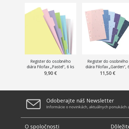
Register do osobného
Register do osobného
diára Filofax „Pastel“, 6 ks
diára Filofax „Garden“, 
ks
9,90 €
11,50 €
Odoberajte náš Newsletter
Informácie o novinkách, aktuálnych ponukách a 
O spoločnosti
Dôležit