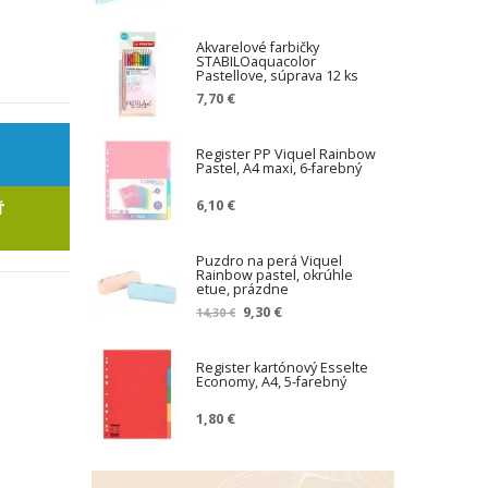
Akvarelové farbičky
STABILOaquacolor
Pastellove, súprava 12 ks
7,70 €
Register PP Viquel Rainbow
Pastel, A4 maxi, 6-farebný
6,10 €
Ť
Puzdro na perá Viquel
Rainbow pastel, okrúhle
etue, prázdne
Z
9,30 €
14,30 €
n
í
ž
Register kartónový Esselte
Economy, A4, 5-farebný
e
n
1,80 €
á
c
e
n