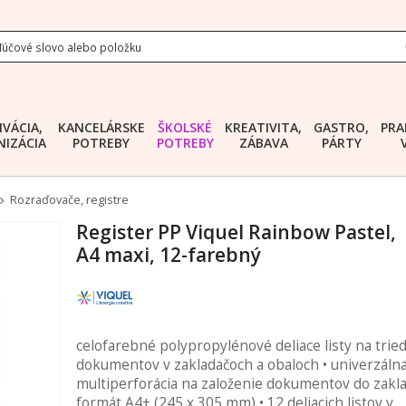
IVÁCIA,
KANCELÁRSKE
ŠKOLSKÉ
KREATIVITA,
GASTRO,
PRA
IZÁCIA
POTREBY
POTREBY
ZÁBAVA
PÁRTY
Rozraďovače, registre
Register PP Viquel Rainbow Pastel,
A4 maxi, 12-farebný
celofarebné polypropylénové deliace listy na trie
dokumentov v zakladačoch a obaloch • univerzáln
multiperforácia na založenie dokumentov do zakla
formát A4+ (245 x 305 mm) • 12 deliacich listov v