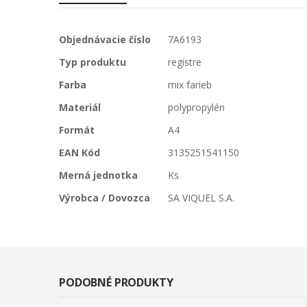
Viac
Objednávacie číslo
7A6193
informácií
Typ produktu
registre
Farba
mix farieb
Materiál
polypropylén
Formát
A4
EAN Kód
3135251541150
Merná jednotka
Ks
Výrobca / Dovozca
SA VIQUEL S.A.
PODOBNÉ PRODUKTY