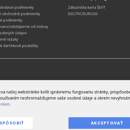
 dodacie podmienky
Zákaznícka karta ŠEVT
é obchodné podmienky
ISIC/ITIC/EURO26
é podmienky
ovaru/odstúpenie od zmluvy
sobných údajov
ené otázky
ké darčekové poukážky
na našej webstránke kvôli správnemu fungovaniu stránky, prispôsobe
h používaním nezhromažďujeme vaše osobné údaje a okrem nevyhnut
ookies.
ISPÔSOBIŤ
AKCEPTOVAŤ