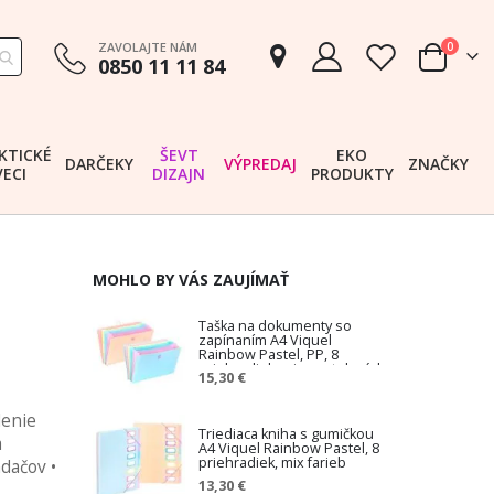
položk
ZAVOLAJTE NÁM
0
0850 11 11 84
Cart
KTICKÉ
ŠEVT
EKO
DARČEKY
VÝPREDAJ
ZNAČKY
VECI
DIZAJN
PRODUKTY
MOHLO BY VÁS ZAUJÍMAŤ
Taška na dokumenty so
zapínaním A4 Viquel
Rainbow Pastel, PP, 8
priehradiek, mix pastelových
15,30 €
farieb
denie
Triediaca kniha s gumičkou
a
A4 Viquel Rainbow Pastel, 8
priehradiek, mix farieb
dačov •
13,30 €