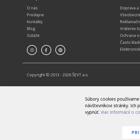
O nás
Doprava a
Predajne
Všeobecn
Kontakty
Reklamačn
Blog
Vrátenie t
Súťaže
Ochrana o
Často klad
Elektronic
Copyright © 2013 - 2026 ŠEVT a.s.
Súbory cookies používame 
návštevníkovi stránky. Ic
vypnúť.
Viac informácií o c
PR