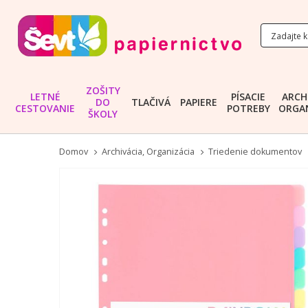
ZOŠITY
LETNÉ
PÍSACIE
ARCH
DO
TLAČIVÁ
PAPIERE
CESTOVANIE
POTREBY
ORGAN
ŠKOLY
Domov
Archivácia, Organizácia
Triedenie dokumentov
Preskočiť
na
koniec
galérie
obrázkov