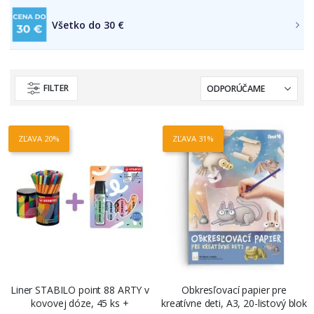
Všetko do 30 €
FILTER
ZĽAVA 20%
ZĽAVA 31%
Liner STABILO point 88 ARTY v
Obkresľovací papier pre
kovovej dóze, 45 ks +
kreatívne deti, A3, 20-listový blok