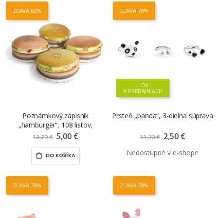
ZĽAVA 62%
ZĽAVA 78%
LEN
V PREDAJNIACH
Poznámkový zápisník
Prsteň „panda“, 3-dielna súprava
„hamburger“, 108 listov,
linajkový, mix motívov
5,00 €
Znížená
2,50 €
Znížená
13,20 €
11,20 €
cena
cena
DO KOŠÍKA
ZĽAVA 78%
ZĽAVA 78%