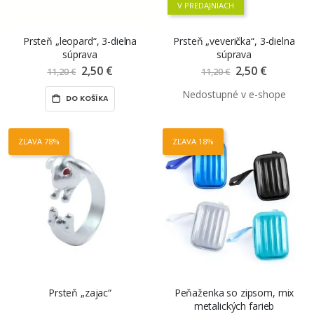
V PREDAJNIACH
Prsteň „leopard“, 3-dielna
Prsteň „veverička“, 3-dielna
súprava
súprava
2,50 €
Znížená
2,50 €
Znížená
11,20 €
11,20 €
cena
cena
DO KOŠÍKA
ZĽAVA 78%
ZĽAVA 18%
Prsteň „zajac“
Peňaženka so zipsom, mix
metalických farieb