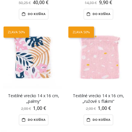
zvýrazňovače STABILO BOSS by
40,00 €
Znížená
9,90 €
Znížená
50,25 €
14,30 €
cena
cena
Ju Schnee, 4 ks
DO KOŠÍKA
DO KOŠÍKA
ZĽAVA 50%
ZĽAVA 50%
Textilné vrecko 14 x 16 cm,
Textilné vrecko 14 x 16 cm,
„palmy“
„ružové s fľakmi“
1,00 €
Znížená
1,00 €
Znížená
2,00 €
2,00 €
cena
cena
DO KOŠÍKA
DO KOŠÍKA