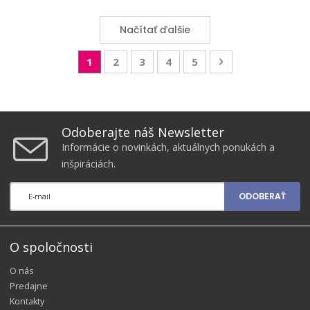
Načítať ďalšie
Page
You're currently reading page
Page
Page
Page
Page
Page
Nasledujúca
1
2
3
4
5
Odoberajte náš Newsletter
Informácie o novinkách, aktuálnych ponukách a
inšpiráciách.
ODOBERAŤ
O spoločnosti
O nás
Predajne
Kontakty