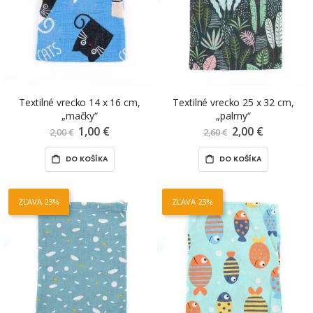
Textilné vrecko 14 x 16 cm,
Textilné vrecko 25 x 32 cm,
„mačky“
„palmy“
1,00 €
Znížená
2,00 €
Znížená
2,00 €
2,60 €
cena
cena
DO KOŠÍKA
DO KOŠÍKA
ZĽAVA 23%
ZĽAVA 23%