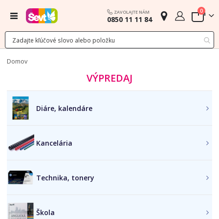
polož
0
ZAVOLAJTE NÁM
Menu
0850 11 11 84
Cart
Domov
VÝPREDAJ
Diáre, kalendáre
Kancelária
Technika, tonery
Škola