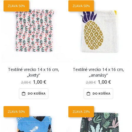
ZĽAVA 50%
ZĽAVA 50%
Textilné vrecko 14 x 16 cm,
Textilné vrecko 14 x 16 cm,
„kvety“
„ananásy“
1,00 €
Znížená
1,00 €
Znížená
2,00 €
2,00 €
cena
cena
DO KOŠÍKA
DO KOŠÍKA
ZĽAVA 50%
ZĽAVA 23%