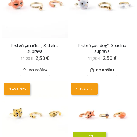
Prsteň „mačka“, 3-dielna
Prsteň „buldog“, 3-dielna
súprava
súprava
2,50 €
Znížená
2,50 €
Znížená
11,20 €
11,20 €
cena
cena
DO KOŠÍKA
DO KOŠÍKA
ZĽAVA 78%
ZĽAVA 78%
LEN