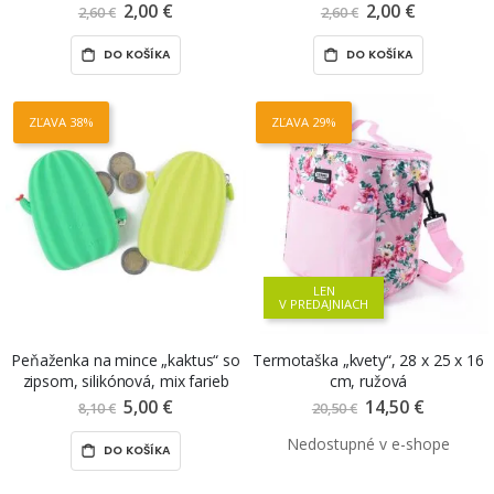
2,00 €
Znížená
2,00 €
Znížená
2,60 €
2,60 €
cena
cena
DO KOŠÍKA
DO KOŠÍKA
ZĽAVA 38%
ZĽAVA 29%
LEN
V PREDAJNIACH
Peňaženka na mince „kaktus“ so
Termotaška „kvety“, 28 x 25 x 16
zipsom, silikónová, mix farieb
cm, ružová
5,00 €
Znížená
14,50 €
Znížená
8,10 €
20,50 €
cena
cena
DO KOŠÍKA