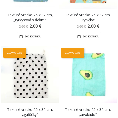
Textilné vrecko 25 x 32 cm,
Textilné vrecko 25 x 32 cm,
„tyrkysová s fľakmi“
„rybičky“
2,00 €
Znížená
2,00 €
Znížená
2,60 €
2,60 €
cena
cena
DO KOŠÍKA
DO KOŠÍKA
ZĽAVA 23%
ZĽAVA 23%
Textilné vrecko 25 x 32 cm,
Textilné vrecko 25 x 32 cm,
„guľôčky“
„avokádo“