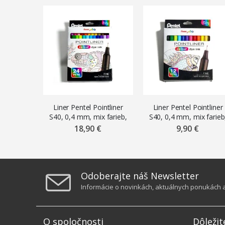
Liner Pentel Pointliner
Liner Pentel Pointliner
S40, 0,4 mm, mix farieb,
S40, 0,4 mm, mix farieb
súprava 24 ks
súprava 12 ks
18,90 €
9,90 €
Odoberajte náš Newsletter
Informácie o novinkách, aktuálnych ponukách a 
O spoločnosti
Dôležit