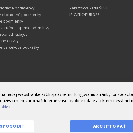
 dodacie podmienky
Zákaznícka karta ŠEVT
é obchodné podmienky
ISIC/ITIC/EURO26
é podmienky
ovaru/odstúpenie od zmluvy
sobných údajov
ené otázky
ké darčekové poukážky
na našej webstránke kvôli správnemu fungovaniu stránky, prispôsobe
h používaním nezhromažďujeme vaše osobné údaje a okrem nevyhnut
ookies.
ISPÔSOBIŤ
AKCEPTOVAŤ