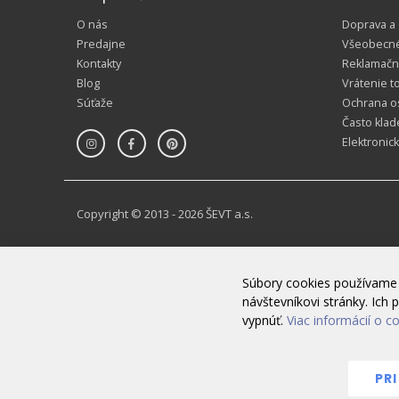
O nás
Doprava a
Predajne
Všeobecn
Kontakty
Reklamačn
Blog
Vrátenie t
Súťaže
Ochrana o
Často klad
Elektronic
Copyright © 2013 - 2026 ŠEVT a.s.
Súbory cookies používame 
návštevníkovi stránky. Ic
vypnúť.
Viac informácií o c
PR