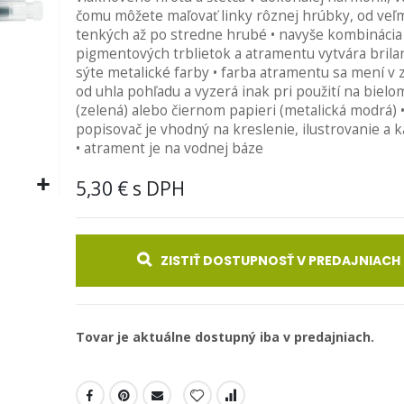
čomu môžete maľovať linky rôznej hrúbky, od veľ
tenkých až po stredne hrubé • navyše kombinácia
pigmentových trblietok a atramentu vytvára brila
sýte metalické farby • farba atramentu sa mení v z
od uhla pohľadu a vyzerá inak pri použití na bielo
(zelená) alebo čiernom papieri (metalická modrá) 
popisovač je vhodný na kreslenie, ilustrovanie a ka
• atrament je na vodnej báze
5,30 €
ZISTIŤ DOSTUPNOSŤ V PREDAJNIACH
Tovar je aktuálne dostupný iba v predajniach.