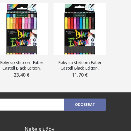
Fixky so štetcom Faber
Fixky so štetcom Faber
Linery 
Castell Black Edition,
Castell Black Edition,
či
súprava 20 ks
súprava 10 ks
23,40 €
11,70 €
ODOBERAŤ
Naše služby