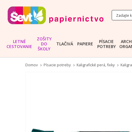
ZOŠITY
LETNÉ
PÍSACIE
ARCH
DO
TLAČIVÁ
PAPIERE
CESTOVANIE
POTREBY
ORGAN
ŠKOLY
Domov
Písacie potreby
Kaligrafické perá, fixky
Kaligra
Preskočiť
na
koniec
galérie
obrázkov