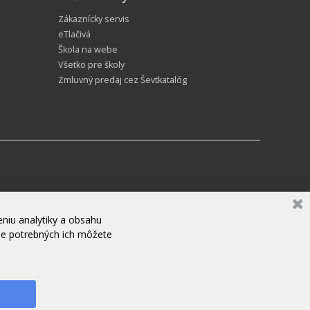
Zákaznícky servis
eTlačivá
Škola na webe
Všetko pre školy
Zmluvný predaj cez Ševtkatalóg
niu analytiky a obsahu
ne potrebných ich môžete
ZANECHAJTE NÁM SPRÁVU