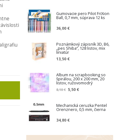
mi
Gumovacie pero Pilot FriXion
Ball, 0,7 mm, súprava 12 ks
ntne
ávislosti
36,00 €
m
•
Poznámkový zápisník 3D, B6,
ligrafiu
„pes Shiba“, 128 listov, mix
liniatúr
13,50 €
Album na scrapbooking so
špirálou, 200 x 200 mm, 20
listov, ružovomodrý
Z
5,50 €
8,10 €
n
í
ž
Mechanická ceruzka Pentel
Orenznero, 0,5 mm, čierna
e
n
34,80 €
á
c
e
n