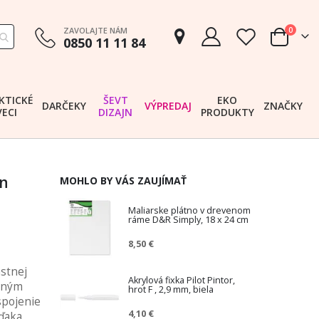
položk
ZAVOLAJTE NÁM
0
0850 11 11 84
Cart
KTICKÉ
ŠEVT
EKO
DARČEKY
VÝPREDAJ
ZNAČKY
VECI
DIZAJN
PRODUKTY
en
MOHLO BY VÁS ZAUJÍMAŤ
Maliarske plátno v drevenom
ráme D&R Simply, 18 x 24 cm
8,50 €
astnej
Akrylová fixka Pilot Pintor,
ečným
hrot F , 2,9 mm, biela
spojenie
4,10 €
vďaka