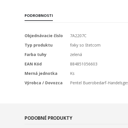
PODROBNOSTI
Viac
Objednávacie číslo
7A2207C
informácií
Typ produktu
fixky so štetcom
Farba tuhy
zelená
EAN Kód
884851056603
Merná jednotka
Ks
Výrobca / Dovozca
Pentel Buerobedarf-Handelsge
PODOBNÉ PRODUKTY