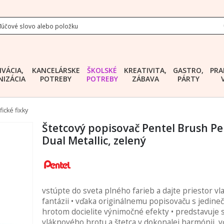
IVÁCIA,
KANCELÁRSKE
ŠKOLSKÉ
KREATIVITA,
GASTRO,
PRA
IZÁCIA
POTREBY
POTREBY
ZÁBAVA
PÁRTY
fické fixky
Štetcový popisovač Pentel Brush P
Dual Metallic, zelený
vstúpte do sveta plného farieb a dajte priestor vl
fantázii • vďaka originálnemu popisovaču s jedin
hrotom docielite výnimočné efekty • predstavuje 
vláknového hrotu a štetca v dokonalej harmónii, 