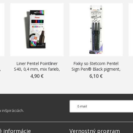
Liner Pentel Pointliner
Fixky so štetcom Pentel
,
S40, 0,4 mm, mix farieb,
Sign Pen® Black pigment,
súprava 6 ks
3 ks
4,90 €
6,10 €
inšpiráciách.
é informácie
Vernostný program