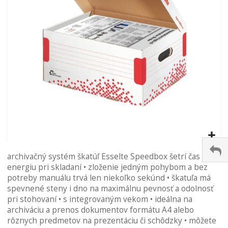
Preskočiť
archivačný systém škatúľ Esselte Speedbox šetrí čas a
na
energiu pri skladaní • zloženie jedným pohybom a bez
začiatok
potreby manuálu trvá len niekoľko sekúnd • škatuľa má
galérie
spevnené steny i dno na maximálnu pevnosť a odolnosť
obrázkov
pri stohovaní • s integrovaným vekom • ideálna na
archiváciu a prenos dokumentov formátu A4 alebo
rôznych predmetov na prezentáciu či schôdzky • môžete