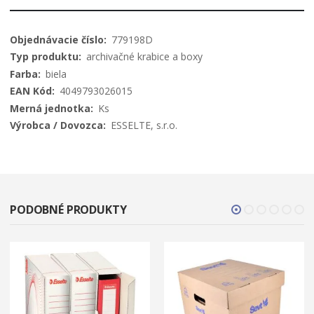
Viac
779198D
informácií
archivačné krabice a boxy
biela
4049793026015
Ks
ESSELTE, s.r.o.
PODOBNÉ PRODUKTY