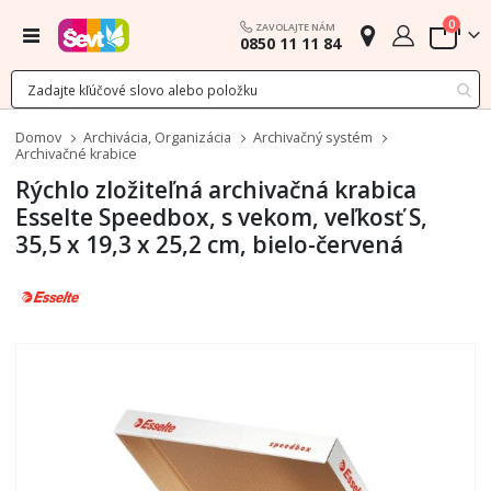
polož
0
ZAVOLAJTE NÁM
Menu
0850 11 11 84
Cart
Domov
Archivácia, Organizácia
Archivačný systém
Archivačné krabice
Rýchlo zložiteľná archivačná krabica
Esselte Speedbox, s vekom, veľkosť S,
35,5 x 19,3 x 25,2 cm, bielo-červená
Preskočiť
na
koniec
galérie
obrázkov