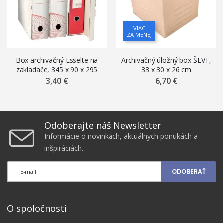
VIAC
ZA MENEJ
Box archivačný Esselte na
Archivačný úložný box ŠEVT,
zakladače, 345 x 90 x 295
33 x 30 x 26 cm
mm, biela
3,40 €
6,70 €
Odoberajte náš Newsletter
Informácie o novinkách, aktuálnych ponukách a
inšpiráciách.
ODOBERAŤ
O spoločnosti