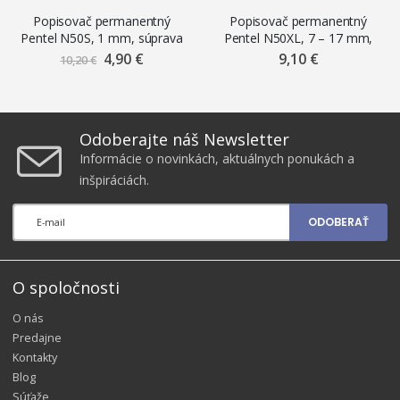
Popisovač permanentný
Popisovač permanentný
Pentel N50S, 1 mm, súprava
Pentel N50XL, 7 – 17 mm,
4 ks
čierny
4,90 €
Znížená
9,10 €
10,20 €
cena
Odoberajte náš Newsletter
Informácie o novinkách, aktuálnych ponukách a
inšpiráciách.
ODOBERAŤ
O spoločnosti
O nás
Predajne
Kontakty
Blog
Súťaže