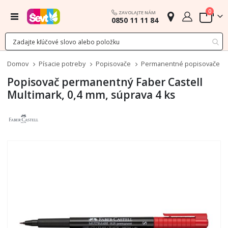
polož
0
ZAVOLAJTE NÁM
Menu
0850 11 11 84
Cart
Domov
Písacie potreby
Popisovače
Permanentné popisovače
Popisovač permanentný Faber Castell
Multimark, 0,4 mm, súprava 4 ks
Preskočiť
na
koniec
galérie
obrázkov