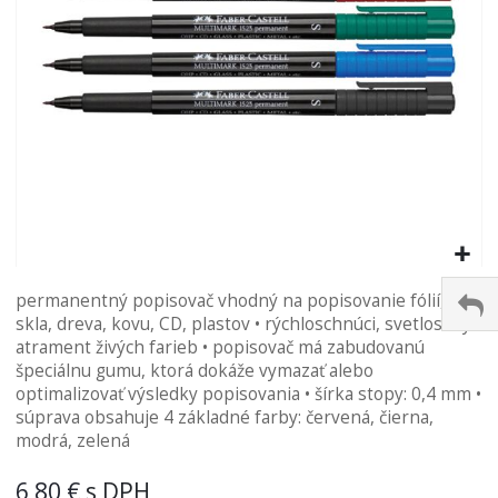
Preskočiť
permanentný popisovač vhodný na popisovanie fólií,
na
skla, dreva, kovu, CD, plastov • rýchloschnúci, svetlostály
začiatok
atrament živých farieb • popisovač má zabudovanú
galérie
špeciálnu gumu, ktorá dokáže vymazať alebo
obrázkov
optimalizovať výsledky popisovania • šírka stopy: 0,4 mm •
súprava obsahuje 4 základné farby: červená, čierna,
modrá, zelená
6,80 €