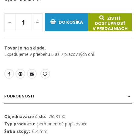
ZISTIŤ
DO KOŠÍKA
DOSTUPNOSŤ
V PREDAJNIACH
Tovar je na sklade.
Expedujeme v priebehu 5 až 7 pracovných dní.
PODROBNOSTI
Viac
765310X
informácií
permanentné popisovače
0,4 mm