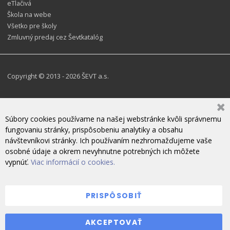
eTlačivá
Škola na webe
Všetko pre školy
Zmluvný predaj cez Ševtkatalóg
Copyright © 2013 - 2026 ŠEVT a.s.
Súbory cookies používame na našej webstránke kvôli správnemu
fungovaniu stránky, prispôsobeniu analytiky a obsahu
návštevníkovi stránky. Ich používaním nezhromažďujeme vaše
osobné údaje a okrem nevyhnutne potrebných ich môžete
vypnúť.
Viac informácií o cookies.
PRISPÔSOBIŤ
ZANECHAJTE NÁM SPRÁVU
AKCEPTOVAŤ