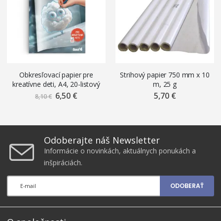
Obkresľovací papier pre
Strihový papier 750 mm x 10
kreatívne deti, A4, 20-listový
m, 25 g
blok
6,50 €
Znížená
5,70 €
8,10 €
cena
Odoberajte náš Newsletter
Informácie o novinkách, aktuálnych ponukách a
inšpiráciách.
ODOBERAŤ