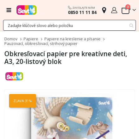
polož
0
ZAVOLAJTE NÁM
Menu
0850 11 11 84
Cart
Domov
Papiere
Papiere na kreslenie a písanie
Pauzovací, obkresľovací, strihový papier
Obkresľovací papier pre kreatívne deti,
A3, 20-listový blok
Preskočiť
na
ZĽAVA 31%
koniec
galérie
obrázkov