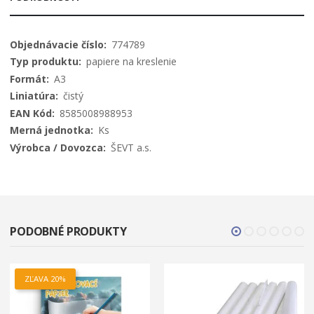
Viac
774789
informácií
papiere na kreslenie
A3
čistý
8585008988953
Ks
ŠEVT a.s.
PODOBNÉ PRODUKTY
ZĽAVA 20%