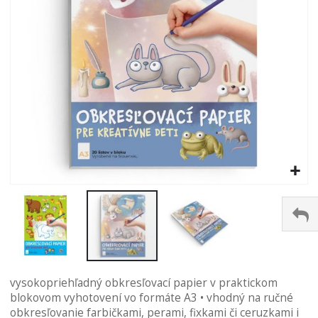
Preskočiť
vysokopriehľadný obkresľovací papier v praktickom
na
blokovom vyhotovení vo formáte A3 • vhodný na ručné
začiatok
obkresľovanie farbičkami, perami, fixkami či ceruzkami i
galérie