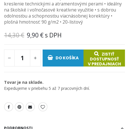
kreslenie technickými a atramentovými perami • ideálny
obrázkov
na školské i voľnočasové kreatívne využitie • s dobrou
odolnosťou a schopnosťou viacnásobnej korektúry •
plošná hmotnosť: 90 g/m2 • 20-listový
14,30 €
9,90 €
ZISTIŤ
DO KOŠÍKA
DOSTUPNOSŤ
V PREDAJNIACH
Tovar je na sklade.
Expedujeme v priebehu 5 až 7 pracovných dní.
PODROBNOSTI