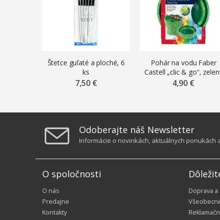
Štetce guľaté a ploché, 6
Pohár na vodu Faber
ks
Castell „clic & go“, zelen
mramor
7,50 €
4,90 €
Odoberajte náš Newsletter
Informácie o novinkách, aktuálnych ponukách a 
O spoločnosti
Dôležit
O nás
Doprava a
Predajne
Všeobecn
Kontakty
Reklamačn