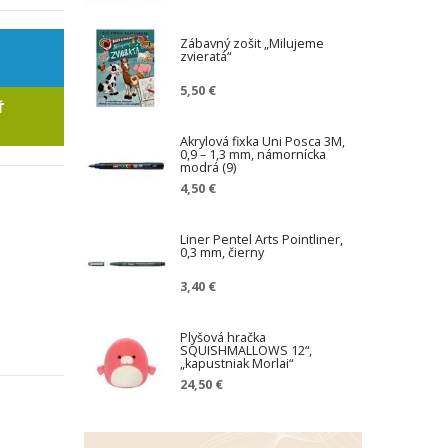
n
í
ž
Zábavný zošit „Milujeme
zvieratá“
e
n
5,50 €
á
Ť
c
e
Akrylová fixka Uni Posca 3M,
n
0,9 – 1,3 mm, námornícka
a
modrá (9)
4,50 €
Liner Pentel Arts Pointliner,
0,3 mm, čierny
3,40 €
Plyšová hračka
SQUISHMALLOWS 12“,
„kapustniak Morlai“
24,50 €