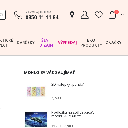
položk
ZAVOLAJTE NÁM
0
0850 11 11 84
Cart
KTICKÉ
ŠEVT
EKO
DARČEKY
VÝPREDAJ
ZNAČKY
VECI
DIZAJN
PRODUKTY
MOHLO BY VÁS ZAUJÍMAŤ
3D nálepky „panda“
3,50 €
y
Podložka na stôl „Space“,
modrá, 40 x 60 cm
Z
7,50 €
11,20 €