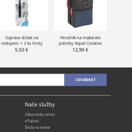
Súprava držiak na
Peračník na maliarske
Handrič
redispero + 3 ks hroty
potreby Viquel Creative
výchov
Gallery
vaflov
5,50 €
12,90 €
ODOBERAŤ
Naše služby
Zákaznícky servis
eTlačivá
Škola na webe