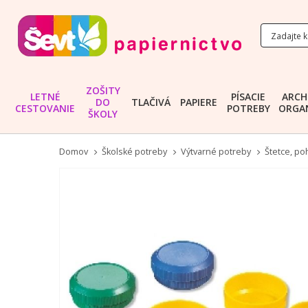
ZOŠITY
LETNÉ
PÍSACIE
ARCH
DO
TLAČIVÁ
PAPIERE
CESTOVANIE
POTREBY
ORGAN
ŠKOLY
Domov
Školské potreby
Výtvarné potreby
Štetce, po
Preskočiť
na
koniec
galérie
obrázkov