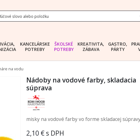
IVÁCIA,
KANCELÁRSKE
ŠKOLSKÉ
KREATIVITA,
GASTRO,
PRA
IZÁCIA
POTREBY
POTREBY
ZÁBAVA
PÁRTY
háre na vodu
Nádoby na vodové farby, skladacia
súprava
misky na vodové farby vo forme skladacej súprav
2,10 €