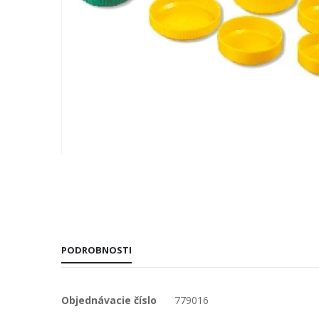
Preskočiť
na
začiatok
galérie
obrázkov
PODROBNOSTI
Viac
Objednávacie číslo
779016
informácií