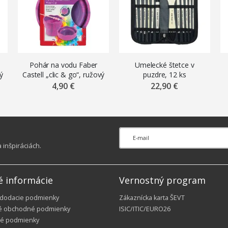
Pohár na vodu Faber
Umelecké štetce v
ý
Castell „clic & go“, ružový
puzdre, 12 ks
mramor
4,90 €
22,90 €
inšpiráciách.
é informácie
Vernostný program
 dodacie podmienky
Zákaznícka karta ŠEVT
é obchodné podmienky
ISIC/ITIC/EURO26
é podmienky