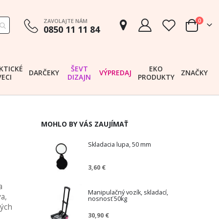
položk
ZAVOLAJTE NÁM
0
0850 11 11 84
Cart
KTICKÉ
ŠEVT
EKO
DARČEKY
VÝPREDAJ
ZNAČKY
VECI
DIZAJN
PRODUKTY
MOHLO BY VÁS ZAUJÍMAŤ
Skladacia lupa, 50 mm
3,60 €
a
Manipulačný vozík, skladací,
a,
nosnosť 50kg
dých
30,90 €