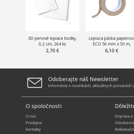
3D penové lepiace bodky,
Lepiaca páska papierov
0,2 cm, 264 ks
ECO 50 mm x 50 m,
hnedá
2,70 €
6,10 €
Odoberajte náš Newsletter
Informácie o novinkách, aktuálnych ponukách a 
O spoločnosti
Dôležit
O nás
Doprava a
Predajne
Všeobecn
Kontakty
Reklamačn