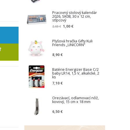
Pracovný stolový kalendár
2026, SK08, 30 x 12 cm,
stĺpcový
Z
1,00 €
2,60 €
n
í
ž
Plyšová hračka Gifty Kuli
Friends „UNICORN“
e
Ť
n
8,90 €
á
c
e
Batérie Energizer Base C/2
n
baby LR14, 1,5 V, alkalické, 2
a
ks
7,10 €
Orezávací, odlamovací nôž,
kovový, 15 cm x 18 mm
6,50 €