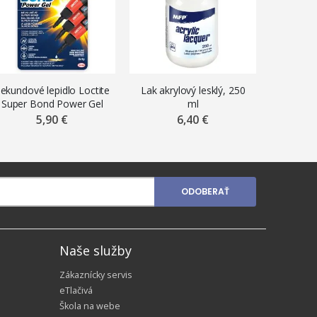
ekundové lepidlo Loctite
Lak akrylový lesklý, 250
Lepid
Super Bond Power Gel
ml
puz
Mini Trio, 3 x 1g
5,90 €
6,40 €
ODOBERAŤ
Naše služby
Zákaznícky servis
eTlačivá
Škola na webe