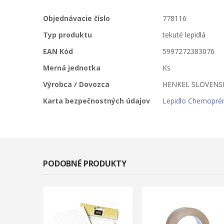
Viac
Objednávacie číslo
778116
informácií
Typ produktu
tekuté lepidlá
EAN Kód
5997272383076
Merná jednotka
Ks
Výrobca / Dovozca
HENKEL SLOVENSKO,
Karta bezpečnostných údajov
Lepidlo Chemopré
PODOBNÉ PRODUKTY