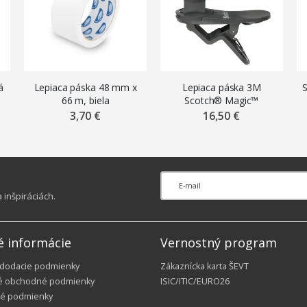
á
Lepiaca páska 48 mm x
Lepiaca páska 3M
S
66 m, biela
Scotch® Magic™
neviditeľná s otočným
3,70 €
16,50 €
zásobníkom, 19 mm x
8,89 m
inšpiráciách.
é informácie
Vernostný program
 dodacie podmienky
Zákaznícka karta ŠEVT
é obchodné podmienky
ISIC/ITIC/EURO26
é podmienky