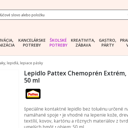
IVÁCIA,
KANCELÁRSKE
ŠKOLSKÉ
KREATIVITA,
GASTRO,
PRA
IZÁCIA
POTREBY
POTREBY
ZÁBAVA
PÁRTY
aky, lepidlá, lepiace pásky
Lepidlo Pattex Chemoprén Extrém,
50 ml
špeciálne kontaktné lepidlo bez toluénu určené n
namáhané spoje • je vhodné na lepenie kože, drev
textílií, kovov, kartónu a rôznych materiálov z tvr
umelých hmôt • objem: 50 ml