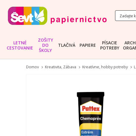
ZOŠITY
LETNÉ
PÍSACIE
ARCH
DO
TLAČIVÁ
PAPIERE
CESTOVANIE
POTREBY
ORGAN
ŠKOLY
Domov
Kreativita, Zábava
Kreatívne, hobby potreby
L
Preskočiť
na
koniec
galérie
obrázkov