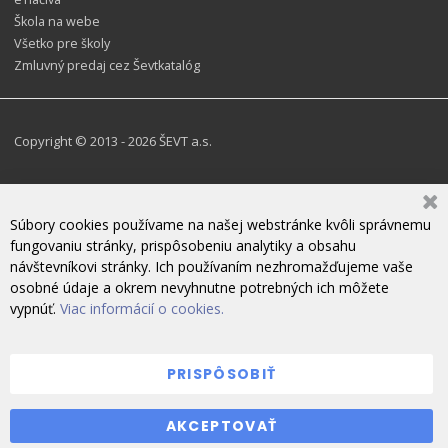
Škola na webe
Všetko pre školy
Zmluvný predaj cez Ševtkatalóg
Copyright © 2013 - 2026 ŠEVT a.s.
Súbory cookies používame na našej webstránke kvôli správnemu
fungovaniu stránky, prispôsobeniu analytiky a obsahu
návštevníkovi stránky. Ich používaním nezhromažďujeme vaše
osobné údaje a okrem nevyhnutne potrebných ich môžete
vypnúť.
Viac informácií o cookies.
PRISPÔSOBIŤ
ZANECHAJTE NÁM SPRÁVU
AKCEPTOVAŤ