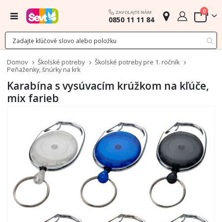
polož
0
ZAVOLAJTE NÁM
Menu
0850 11 11 84
Cart
Domov
Školské potreby
Školské potreby pre 1. ročník
Peňaženky, šnúrky na krk
Karabína s vysúvacím krúžkom na kľúče,
mix farieb
Preskočiť
na
koniec
galérie
obrázkov