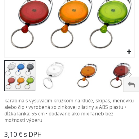
Preskočiť
karabína s vysúvacím krúžkom na kľúče, skipas, menovku
na
alebo čip • vyrobená zo zinkovej zliatiny a ABS plastu •
začiatok
dĺžka lanka: 55 cm • dodávané ako mix farieb bez
galérie
možnosti výberu
obrázkov
3,10 €