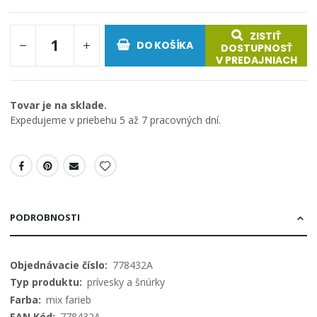
ZISTIŤ
DO KOŠÍKA
DOSTUPNOSŤ
V PREDAJNIACH
Tovar je na sklade.
Expedujeme v priebehu 5 až 7 pracovných dní.
PODROBNOSTI
Viac
778432A
informácií
prívesky a šnúrky
mix farieb
778432A