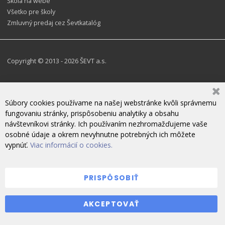
Škola na webe
Všetko pre školy
Zmluvný predaj cez Ševtkatalóg
Copyright © 2013 - 2026 ŠEVT a.s.
Súbory cookies používame na našej webstránke kvôli správnemu
fungovaniu stránky, prispôsobeniu analytiky a obsahu
návštevníkovi stránky. Ich používaním nezhromažďujeme vaše
osobné údaje a okrem nevyhnutne potrebných ich môžete
vypnúť.
Viac informácií o cookies.
PRISPÔSOBIŤ
ZANECHAJTE NÁM SPRÁVU
AKCEPTOVAŤ