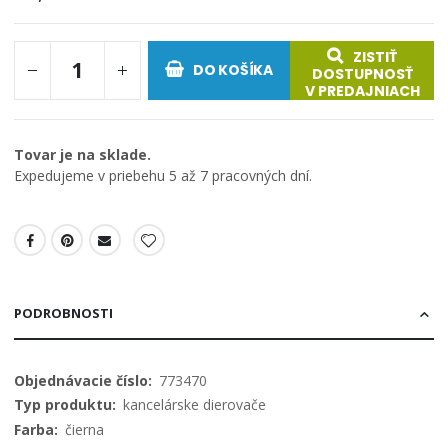
ZISTIŤ
DO KOŠÍKA
DOSTUPNOSŤ
V PREDAJNIACH
Tovar je na sklade.
Expedujeme v priebehu 5 až 7 pracovných dní.
PODROBNOSTI
Viac
773470
informácií
kancelárske dierovače
čierna