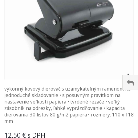
Preskočiť
výkonný kovový dierovač s uzamykateľným ramenom na
na
jednoduché skladovanie • s posuvným pravítkom na
začiatok
nastavenie veľkosti papiera • tvrdené rezače • veľký
galérie
zásobník na odrezky, ľahké vyprázdňovanie • kapacita
obrázkov
dierovania: 30 listov 80 g/m2 papiera • rozmery: 110 x 118
mm
12,50 €