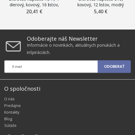
dierový, kovový, 16 listov,
kovový, 12 listov, modrý
čierny
20,41 €
5,40 €
Odoberajte náš Newsletter
Informácie o novinkách, aktuálnych ponukách a
inšpiráciách.
ODOBERAŤ
O spoločnosti
O nás
Predajne
Kontakty
Blog
Súťaže