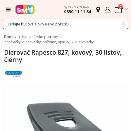
polož
0
ZAVOLAJTE NÁM
Menu
0850 11 11 84
Cart
Domov
Kancelárske potreby
Zošívačky, dierovačky, nožnice, spinky
Dierovačky
Dierovač Rapesco 827, kovový, 30 listov,
čierny
Preskočiť
na
koniec
galérie
obrázkov